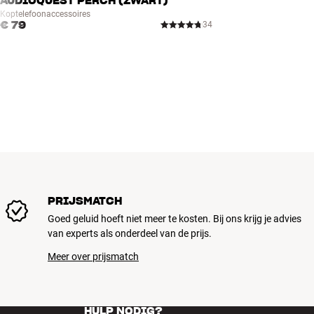
AUDIOQUEST PERCH (ZWART)
Met microfoon en afstandsbediening op oorschelpen
Koptelefoonaccessoires
Inclusief USB-oplaadkabel, audiokabel en transportetui (hardcase)
€ 79
34
PRIJSMATCH
Goed geluid hoeft niet meer te kosten. Bij ons krijg je advies
van experts als onderdeel van de prijs.
Meer over prijsmatch
HULP NODIG?