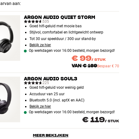
aarvan aan:
ARGON AUDIO QUIET STORM
535
Goed hifi-geluid met mooie bas
Stijlvol, comfortabel en lichtgewicht ontwerp
Tot 30 uur speelduur / 300 uur stand-by
Bekijk ze hier
Op werkdagen voor 16:00 besteld, morgen bezorgd!
€ 99
/
STUK
VAN
€ 169
Bespaar
€ 70
ARGON AUDIO SOUL3
225
Goed hifi-geluid voor weinig geld
Accuduur van 25 uur
Bluetooth 5.0 (incl. aptX en AAC)
Bekijk ze hier
Op werkdagen voor 16:00 besteld, morgen bezorgd!
€ 119
/
STUK
MEER BEKIJKEN