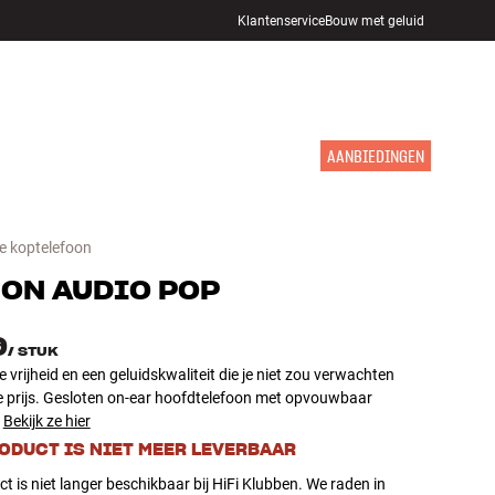
Klantenservice
Bouw met geluid
WINKELS
INLOGGEN
WINKELWAGEN
INSPIRATIE
MERKEN
NIEUW
AANBIEDINGEN
e koptelefoon
ON AUDIO
POP
9
/
STUK
 vrijheid en een geluidskwaliteit die je niet zou verwachten
e prijs. Gesloten on-ear hoofdtelefoon met opvouwbaar
Bekijk ze hier
RODUCT IS NIET MEER LEVERBAAR
ct is niet langer beschikbaar bij HiFi Klubben. We raden in