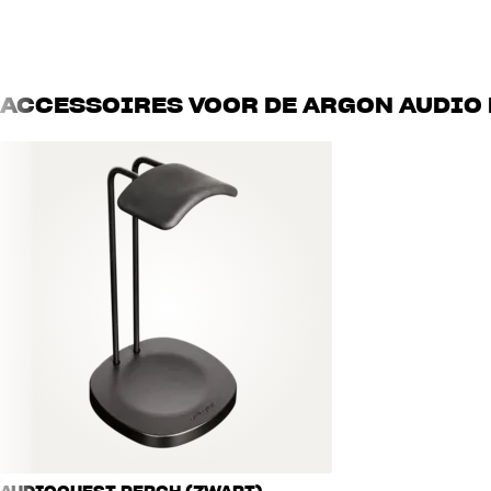
ACCU
Maximale accuduur
21
ACCESSOIRES VOOR DE ARGON AUDIO
ALGEMENE KARAKTERISTIEKEN
Gewicht :
Impedantie :
Kleur : Zwart en wit
Aansluiting : 3,5 mm stereo-mini-jack (kan gebruikt worden om stroom t
Kabellengte :
Gevoeligheid : 94 dB/mW
Inclusief adapter :
Type : Draadloze, dynamische on-ear hoofdtelefoon
Frequentiebereik : 20-20.000 Hz
Opvouwbaar ontwerp
Accuduur tot 21 uur (in gebruik)
Bluetooth 4.1
40 mm driver