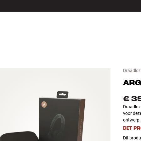
LS
ACCESSOIRES
Draadloz
ARG
€ 3
Draadloze
voor dez
ontwerp.
DIT P
Dit produ