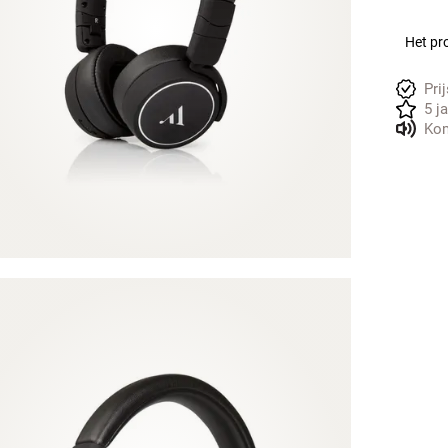
Het pro
Pri
5 j
Kom