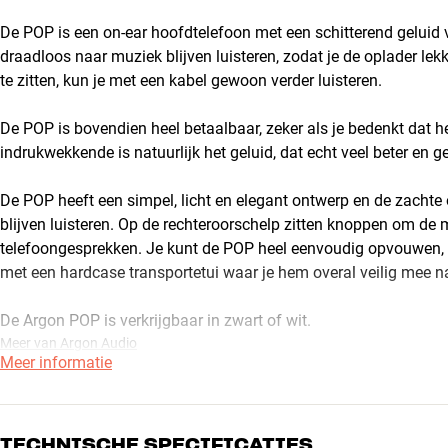
De POP is een on-ear hoofdtelefoon met een schitterend geluid vo
draadloos naar muziek blijven luisteren, zodat je de oplader lek
te zitten, kun je met een kabel gewoon verder luisteren.
De POP is bovendien heel betaalbaar, zeker als je bedenkt dat h
indrukwekkende is natuurlijk het geluid, dat echt veel beter en g
De POP heeft een simpel, licht en elegant ontwerp en de zachte
blijven luisteren. Op de rechteroorschelp zitten knoppen om de 
telefoongesprekken. Je kunt de POP heel eenvoudig opvouwen, zo
met een hardcase transportetui waar je hem overal veilig mee 
De Argon POP is verkrijgbaar in zwart of wit.
Meer van Argon Audio
Meer informatie
TECHNISCHE SPECIFICATIES