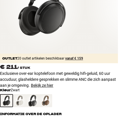
Accessoires
INSPIRATIE
MERKEN
NIEUW
OUTLET
20 outlet artikelen beschikbaar
vanaf € 159
AANBIEDINGEN
€ 211
/
STUK
Exclusieve over-ear koptelefoon met geweldig hifi-geluid, 60 uur
Winkels
accuduur, glasheldere gesprekken en slimme ANC die zich aanpast
Klantenservice
aan je omgeving.
Bekijk ze hier
Inloggen
Kleur
Zwart
Klantenservice
Bouw met geluid
INFORMATIE OVER DE OPLADER