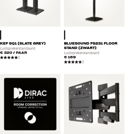
KEF SQ1 (SLATE GREY)
BLUESOUND FS231 FLOOR
STAND (ZWART)
Luidsprekerstandaard
€ 320
/ PAAR
Luidsprekerstandaard
€ 169
2
2