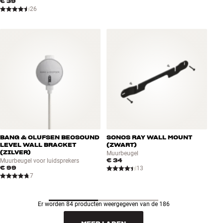
€ 39
26
BANG & OLUFSEN BEOSOUND
SONOS RAY WALL MOUNT
LEVEL WALL BRACKET
(ZWART)
(ZILVER)
Muurbeugel
€ 34
Muurbeugel voor luidsprekers
€ 99
13
7
Er worden 84 producten weergegeven van de 186