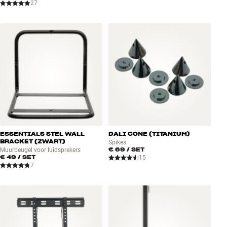
27
ESSENTIALS STEL WALL
DALI CONE (TITANIUM)
BRACKET (ZWART)
Spikes
€ 69
/ SET
Muurbeugel voor luidsprekers
€ 49
/ SET
15
7