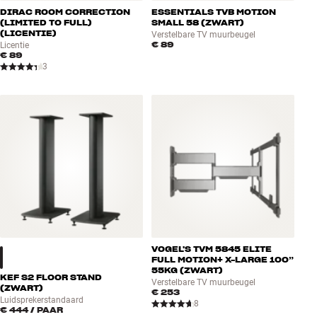
DIRAC ROOM CORRECTION
ESSENTIALS TVB MOTION
(LIMITED TO FULL)
SMALL 58 (ZWART)
(LICENTIE)
Verstelbare TV muurbeugel
€ 89
Licentie
€ 89
3
VOGEL'S TVM 5845 ELITE
FULL MOTION+ X-LARGE 100”
55KG (ZWART)
KEF S2 FLOOR STAND
Verstelbare TV muurbeugel
(ZWART)
€ 253
Luidsprekerstandaard
8
€ 444
/ PAAR