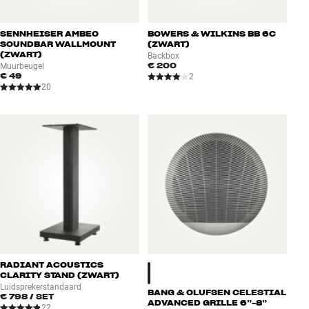
SENNHEISER AMBEO
BOWERS & WILKINS BB 6C
SOUNDBAR WALLMOUNT
(ZWART)
(ZWART)
Backbox
€ 200
Muurbeugel
€ 49
2
20
RADIANT ACOUSTICS
CLARITY STAND (ZWART)
Luidsprekerstandaard
BANG & OLUFSEN CELESTIAL
€ 798
/ SET
ADVANCED GRILLE 6”-8”
22