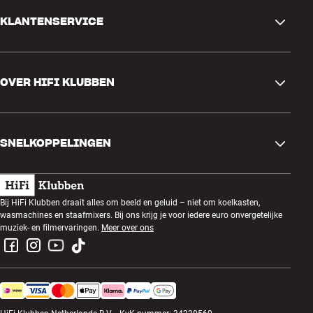
KLANTENSERVICE
Contactgegevens
OVER HIFI KLUBBEN
Vragen en antwoorden
Ruilen en retourneren
Winkel zoeken
Bestelling herroepen
SNELKOPPELINGEN
Over ons
Levering
Klantenclub
Cadeaubonnen
Algemene voorwaarden
Luisteravond
Bij HiFi Klubben draait alles om beeld en geluid – niet om koelkasten,
Bouwen met geluid
wasmachines en staafmixers. Bij ons krijg je voor iedere euro onvergetelijke
Privacybeleid
Prijsvragen
muziek- en filmervaringen.
Meer over ons
Montage en installatie
Werken bij HiFi Klubben
Huur een SOUNDBOKS
Apparaten recyclen