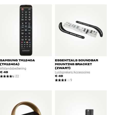
SAMSUNG TM1240A
ESSENTIALS SOUNDBAR
(TM1240A)
MOUNTING BRACKET
(ZWART)
Afstandsbediening
€ 49
Luidsprekers/Accessoires
€ 49
22
9