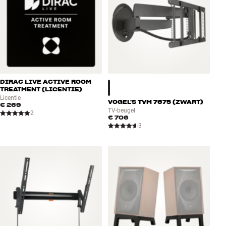
DIRAC LIVE ACTIVE ROOM
TREATMENT (LICENTIE)
Licentie
VOGEL'S TVM 7675 (ZWART)
€ 269
TV-beugel
2
€ 706
3