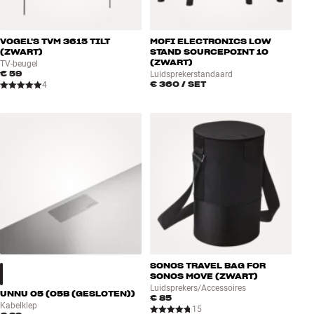
VOGEL'S TVM 3615 TILT
MOFI ELECTRONICS LOW
(ZWART)
STAND SOURCEPOINT 10
(ZWART)
TV-beugel
€ 59
Luidsprekerstandaard
€ 360
/ SET
4
SONOS TRAVEL BAG FOR
SONOS MOVE (ZWART)
Luidsprekers/Accessoires
UNNU 05 (05B (GESLOTEN))
€ 85
Kabelklep
15