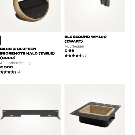
BLUESOUND WM100
(ZWART)
Muurbeugel
BANG & OLUFSEN
€ 69
BEOREMOTE HALO (TABLE)
83
(GOUD)
Afstandsbediening
€ 900
4