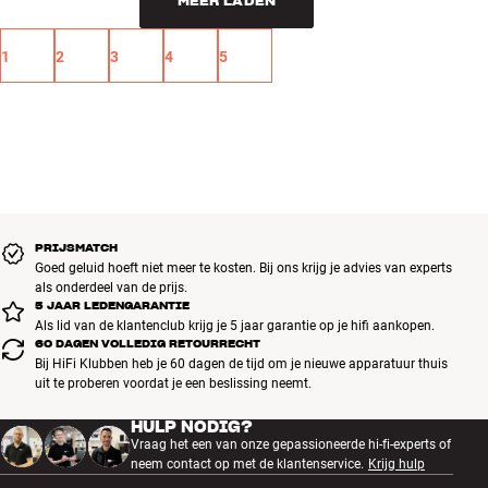
MEER LADEN
1
2
3
4
5
PRIJSMATCH
Goed geluid hoeft niet meer te kosten. Bij ons krijg je advies van experts
als onderdeel van de prijs.
5 JAAR LEDENGARANTIE
Als lid van de klantenclub krijg je 5 jaar garantie op je hifi aankopen.
60 DAGEN VOLLEDIG RETOURRECHT
Bij HiFi Klubben heb je 60 dagen de tijd om je nieuwe apparatuur thuis
uit te proberen voordat je een beslissing neemt.
HULP NODIG?
Vraag het een van onze gepassioneerde hi-fi-experts of
neem contact op met de klantenservice.
Krijg hulp