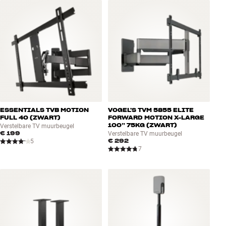
Accessoires
INSPIRATIE
MERKEN
NIEUW
ESSENTIALS TVB MOTION
VOGEL'S TVM 5855 ELITE
AANBIEDINGEN
FULL 40 (ZWART)
FORWARD MOTION X-LARGE
100” 75KG (ZWART)
Verstelbare TV muurbeugel
€ 199
Verstelbare TV muurbeugel
Winkels
€ 292
5
Klantenservice
7
Inloggen
Klantenservice
Bouw met geluid