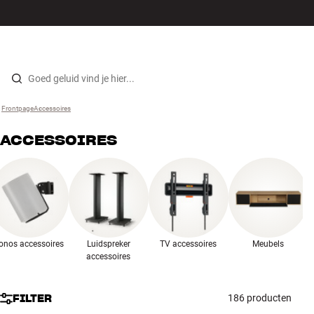
Hi-fi
MENU
WINKELS
INLOGGEN
WINKELWAGEN
Luidsprekers
Skip to content
Frontpage
Accessoires
›
Platenspeler
ACCESSOIRES
Koptelefoons
Surround
Tv
onos accessoires
Luidspreker
TV accessoires
Meubels
Systeem
accessoires
Kabels
FILTER
186 producten