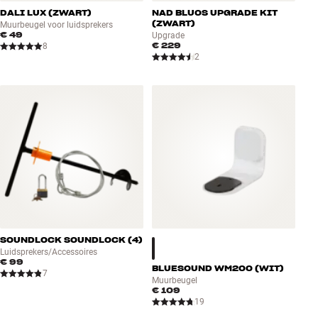
DALI LUX (ZWART)
NAD BLUOS UPGRADE KIT
(ZWART)
Muurbeugel voor luidsprekers
€ 49
Upgrade
€ 229
8
2
SOUNDLOCK SOUNDLOCK (4)
Luidsprekers/Accessoires
€ 99
BLUESOUND WM200 (WIT)
7
Muurbeugel
€ 109
19