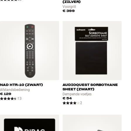
(ZILVER)
Voorgrill
€ 399
NAD HTR-10 (ZWART)
AUDIOQUEST SORBOTHANE
SHEET (ZWART)
Afstandsbediening
€ 129
Dempende voetjes
€ 54
13
2