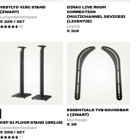
VESTLYD V15C STAND
DIRAC LIVE ROOM
(ZWART)
CORRECTION
(MULTICHANNEL DEVICES)
Luidsprekerstandaard
(LICENTIE)
€ 229
/ SET
45
Licentie
€ 319
ESSENTIALS TVB SOUNDBAR
1 (ZWART)
Muurbeugel
KEF S1 FLOOR STAND (GRIJS)
€ 39
Luidsprekerstandaard
€ 298
/ SET
11