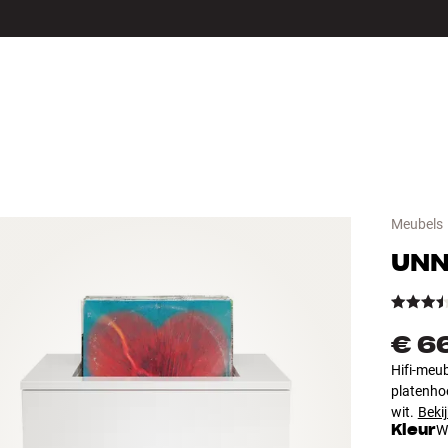
LS
ACCESSOIRES
Meubels
UN
€ 6
Hifi-meub
platenhoe
wit.
Bekij
Kleur
W