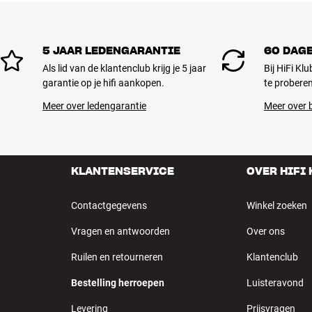
5 JAAR LEDENGARANTIE
60 DAG
Als lid van de klantenclub krijg je 5 jaar
Bij HiFi Kl
garantie op je hifi aankopen.
te proberen
Meer over ledengarantie
Meer over b
KLANTENSERVICE
OVER HIFI
Contactgegevens
Winkel zoeken
Vragen en antwoorden
Over ons
Ruilen en retourneren
Klantenclub
Bestelling herroepen
Luisteravond
Levering
Prijsvragen