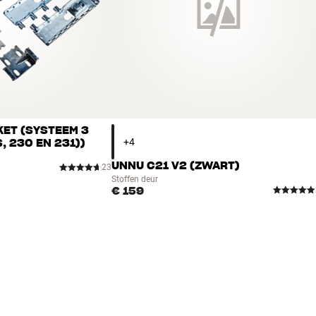
gbaar). Voor het geval de TV aan de muur boven de kast is
mee er geen enkele kabel meer zichtbaar is.
eurtjes, lades, wielen enz.) kun je zelf heel eenvoudig
van unnu!
ET (SYSTEEM 3
, 230 EN 231))
UNNU C21 V2 (ZWART)
23
Stoffen deur
€ 159