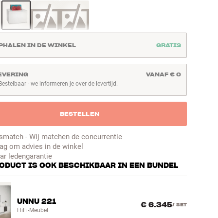
PHALEN IN DE WINKEL
GRATIS
EVERING
VANAF € 0
Bestelbaar - we informeren je over de levertijd.
stelbaar - we informeren je over de levertijd.
BESTELLEN
jsmatch - Wij matchen de concurrentie
ag om advies in de winkel
aar ledengarantie
RODUCT IS OOK BESCHIKBAAR IN EEN BUNDEL
UNNU 221
€ 6.345
/
SET
HiFi-Meubel