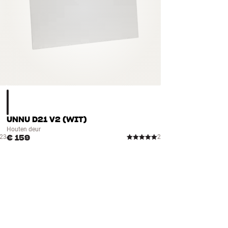
UNNU D21 V2 (WIT)
Houten deur
€ 159
23
2