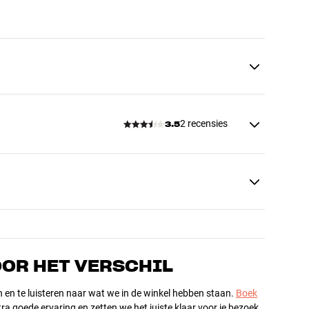
2 recensies
3.5
OOR HET VERSCHIL
n en te luisteren naar wat we in de winkel hebben staan.
Boek
ra goede ervaring en zetten we het juiste klaar voor je bezoek