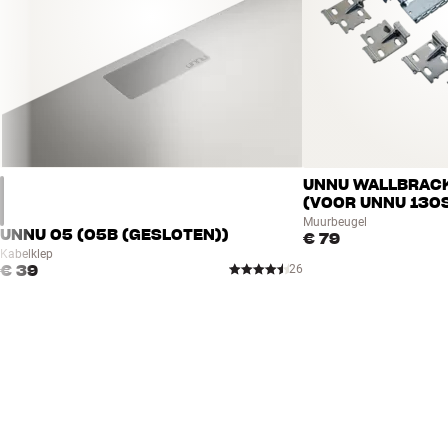
deksels voor de kabelopeningen in de bovenplaat (apart verkrij
gemonteerd, is er ook een elegante kabelgoot verkrijgbaar waar
Alle unnu-meubels worden gemonteerd geleverd. De accessoires (d
bevestigen.
Kom eens langs bij Hi-Fi Klubben en ontdek de mogelijkheden 
UNNU WALLBRACK
Meer van unnu
(VOOR UNNU 130S
Muurbeugel
UNNU 05 (05B (GESLOTEN))
€ 79
Kabelklep
€ 39
26