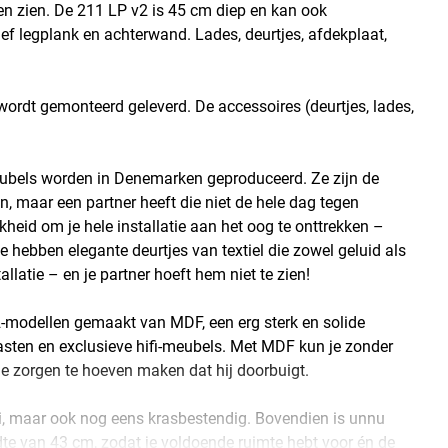
ten zien. De 211 LP v2 is 45 cm diep en kan ook
 legplank en achterwand. Lades, deurtjes, afdekplaat,
wordt gemonteerd geleverd. De accessoires (deurtjes, lades,
meubels worden in Denemarken geproduceerd. Ze zijn de
en, maar een partner heeft die niet de hele dag tegen
kheid om je hele installatie aan het oog te onttrekken –
 hebben elegante deurtjes van textiel die zowel geluid als
allatie – en je partner hoeft hem niet te zien!
 v2-modellen gemaakt van MDF, een erg sterk en solide
kasten en exclusieve hifi-meubels. Met MDF kun je zonder
e zorgen te hoeven maken dat hij doorbuigt.
oi, maar ook nog eens krasbestendig. Bovendien is unnu
dte van 43 cm, zodat je voldoende ruimte hebt voor én de