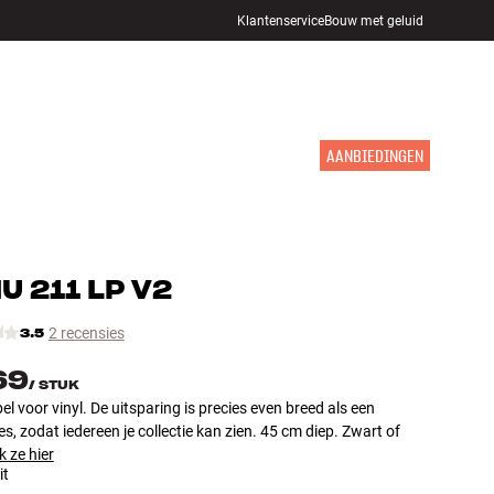
Klantenservice
Bouw met geluid
WINKELS
INLOGGEN
WINKELWAGEN
INSPIRATIE
MERKEN
NIEUW
AANBIEDINGEN
NU
211 LP V2
3.5
2 recensies
69
/
STUK
el voor vinyl. De uitsparing is precies even breed als een
s, zodat iedereen je collectie kan zien. 45 cm diep. Zwart of
k ze hier
it