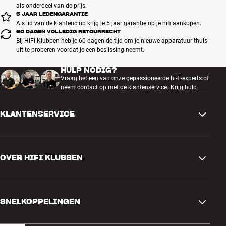
als onderdeel van de prijs.
5 JAAR LEDENGARANTIE
Als lid van de klantenclub krijg je 5 jaar garantie op je hifi aankopen.
60 DAGEN VOLLEDIG RETOURRECHT
Bij HiFi Klubben heb je 60 dagen de tijd om je nieuwe apparatuur thuis
uit te proberen voordat je een beslissing neemt.
HULP NODIG?
Vraag het een van onze gepassioneerde hi-fi-experts of
neem contact op met de klantenservice.
Krijg hulp
KLANTENSERVICE
Contactgegevens
OVER HIFI KLUBBEN
Vragen en antwoorden
Ruilen en retourneren
Winkel zoeken
Bestelling herroepen
SNELKOPPELINGEN
Over ons
Levering
Klantenclub