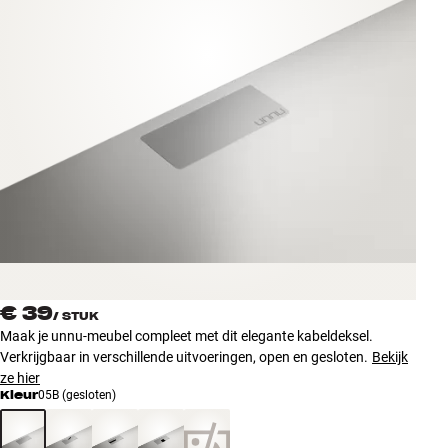
Accessoires
INSPIRATIE
MERKEN
NIEUW
AANBIEDINGEN
Winkels
Klantenservice
€ 39
Inloggen
/
STUK
Klantenservice
Maak je unnu-meubel compleet met dit elegante kabeldeksel.
Bouw met geluid
Verkrijgbaar in verschillende uitvoeringen, open en gesloten.
Bekijk
ze hier
Kleur
05B (gesloten)