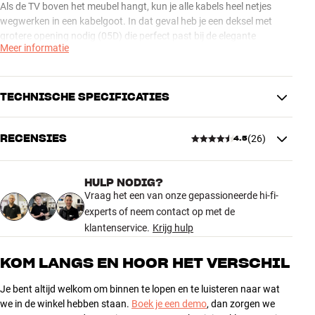
Als de TV boven het meubel hangt, kun je alle kabels heel netjes
wegwerken in een kabelgoot. In dat geval heb je een deksel met
grotere opening nodig (05D) die perfect past bij de elegante
Meer informatie
kabelgoot van unnu.
Alle unnu-kabeldeksels zijn gemaakt van aluminium.
TECHNISCHE SPECIFICATIES
Let op: de v2-deksels passen bij alle unnu-meubels, dus van zowel
de eerste als de tweede generatie. Deksels van de eerste unnu-
RECENSIES
(
26
)
4.5
generatie passen echter niet bij v2-meubels.
AFMETINGEN EN DESIGN
Kleur
Grijs
Meer van unnu
Model / Variant
05B (gesloten)
HULP NODIG?
4.5
Gewicht (kg)
Vraag het een van onze gepassioneerde hi-fi-
0
Gewicht verpakking (kg)
experts of neem contact op met de
0
klantenservice.
4 x 22 x 3 cm (breedte x hoogte x
Krijg hulp
26 recensies
Afmetingen (verpakking)
diepte)
KOM LANGS EN HOOR HET VERSCHIL
5
ALGEMENE KARAKTERISTIEKEN
19
Je bent altijd welkom om binnen te lopen en te luisteren naar wat
Kabeldeksel voor unnu-meubels
4
4
we in de winkel hebben staan.
Boek je een demo
, dan zorgen we
Materiaal: Aluminium