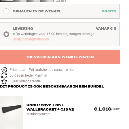
OPHALEN IN DE WINKEL
GRATIS
LEVERING
VANAF € 5
Op werkdagen voor 16:00 besteld, morgen bezorgd!.
Op werkdagen voor 16:00 besteld, morgen bezorgd!
Bekijk bezorgmethoden
TOEVOEGEN AAN WINKELWAGEN
Prijsmatch - Wij matchen de concurrentie
60 dagen bedenktermijn
5 jaar ledengarantie
DIT PRODUCT IS OOK BESCHIKBAAR IN EEN BUNDEL
UNNU 13SV2 + 05 +
€ 1.016
WALLBRACKET + C13 V2
/
SET
Meubelsysteem