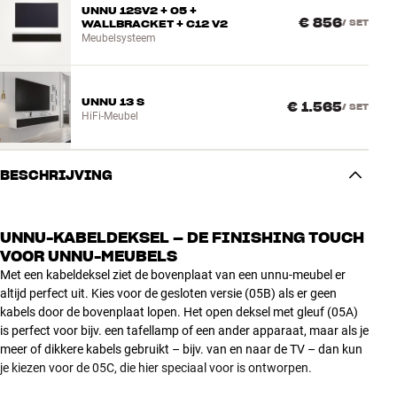
UNNU 12SV2 + 05 +
€ 856
WALLBRACKET + C12 V2
/
SET
Meubelsysteem
UNNU 13 S
€ 1.565
/
SET
HiFi-Meubel
BESCHRIJVING
UNNU-KABELDEKSEL – DE FINISHING TOUCH
VOOR UNNU-MEUBELS
Met een kabeldeksel ziet de bovenplaat van een unnu-meubel er
altijd perfect uit. Kies voor de gesloten versie (05B) als er geen
kabels door de bovenplaat lopen. Het open deksel met gleuf (05A)
is perfect voor bijv. een tafellamp of een ander apparaat, maar als je
meer of dikkere kabels gebruikt – bijv. van en naar de TV – dan kun
je kiezen voor de 05C, die hier speciaal voor is ontworpen.