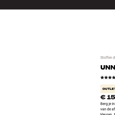
LS
ACCESSOIRES
Stoffen 
UN
OUTLE
€ 1
Berg je i
van de af
kleuren.