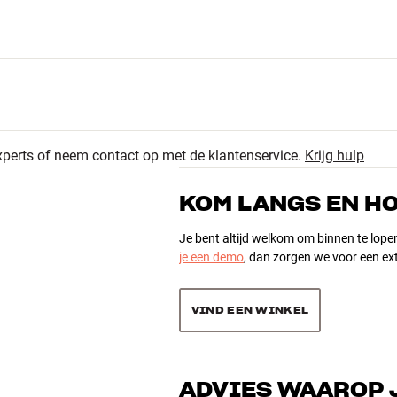
21
4.9
oogte x diepte)
2
xperts of neem contact op met de klantenservice.
Krijg hulp
0
23 recensies
0
 230 v2, 231 v2)
KOM LANGS EN H
0
Je bent altijd welkom om binnen te lope
je een demo
, dan zorgen we voor een ext
Sorteer producten op
VIND EEN WINKEL
ADVIES WAAROP 