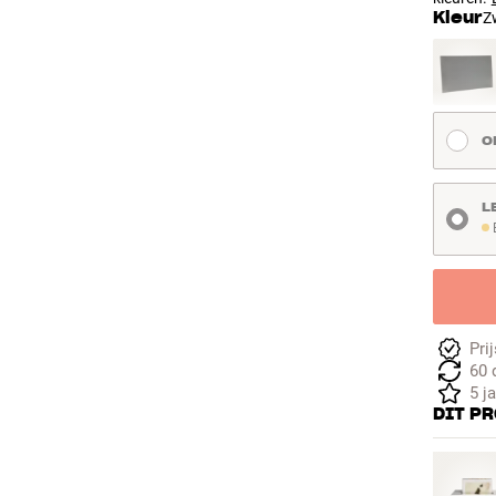
Kleur
Z
O
L
Be
Pri
60 
5 j
DIT P