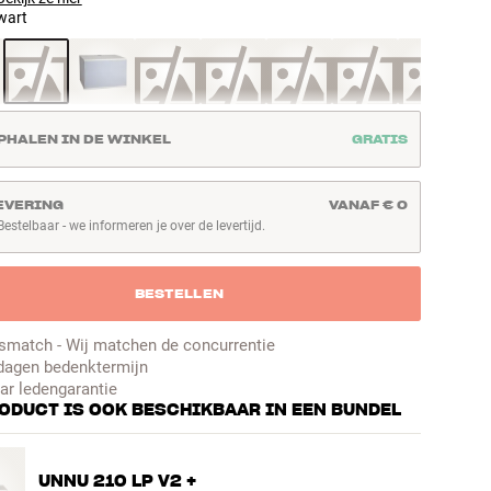
wart
PHALEN IN DE WINKEL
GRATIS
EVERING
VANAF € 0
Bestelbaar - we informeren je over de levertijd.
stelbaar - we informeren je over de levertijd.
BESTELLEN
jsmatch - Wij matchen de concurrentie
dagen bedenktermijn
aar ledengarantie
RODUCT IS OOK BESCHIKBAAR IN EEN BUNDEL
UNNU 210 LP V2 +