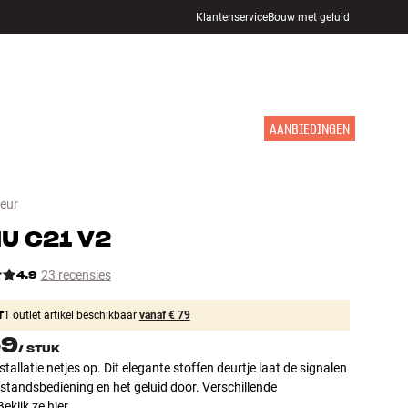
Klantenservice
Bouw met geluid
WINKELS
INLOGGEN
WINKELWAGEN
INSPIRATIE
MERKEN
NIEUW
AANBIEDINGEN
deur
NU
C21 V2
4.9
23 recensies
T
1 outlet artikel beschikbaar
vanaf € 79
59
/
STUK
nstallatie netjes op. Dit elegante stoffen deurtje laat de signalen
standsbediening en het geluid door. Verschillende
Bekijk ze hier