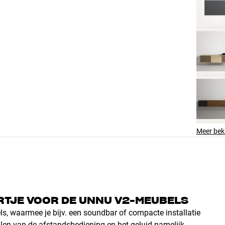
Meer bek
RTJE VOOR DE UNNU V2-MEUBELS
ls, waarmee je bijv. een soundbar of compacte installatie
nalen van de afstandsbediening en het geluid namelijk