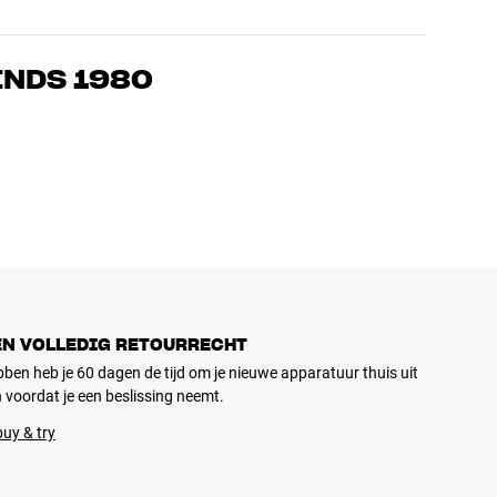
s die de producten door en door kennen en gepassioneerd zijn
ls home cinema. Vertel ons wat je zoekt, dan vinden we samen
INDS 1980
n en budget
ziek, home cinema en tv zijn zorgvuldig geselecteerd en
d voor je portemonnee én het milieu.
EN VOLLEDIG RETOURRECHT
ubben heb je 60 dagen de tijd om je nieuwe apparatuur thuis uit
 voordat je een beslissing neemt.
uy & try