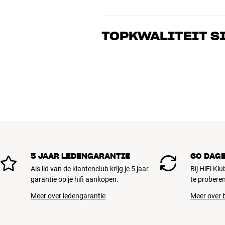
Onze medewerkers zijn echte liefhebber
over goed geluid – voor zowel muziek a
TOPKWALITEIT S
de perfecte oplossing voor jouw wense
Alle producten van HiFi Klubben voor mu
gebouwd om jarenlang mee te gaan. Goe
BOEK EEN EXPERT
5 JAAR LEDENGARANTIE
60 DAG
Als lid van de klantenclub krijg je 5 jaar
Bij HiFi Kl
garantie op je hifi aankopen.
te proberen
Meer over ledengarantie
Meer over b