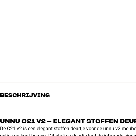
BESCHRIJVING
UNNU C21 V2 – ELEGANT STOFFEN DEU
De C21 v2 is een elegant stoffen deurtje voor de unnu v2-meube
netjes op kunt bergen. Dit stoffen deurtje laat de infrarode sig