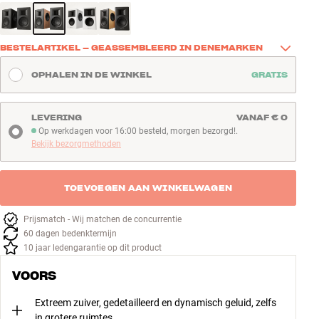
BESTELARTIKEL – GEASSEMBLEERD IN DENEMARKEN
De luidsprekers van Radiant Acoustics worden in Denemarken 
OPHALEN IN DE WINKEL
GRATIS
geassembleerd bij elke bestelling om een hoge kwaliteit en een 
geluidsbeleving te garanderen die zelfs aan de hoogste 
verwachtingen voldoet. Als de luidspreker is uitverkocht, kun je deze 
LEVERING
VANAF € 0
nog steeds bestellen, en doorgaans is deze binnen 7-9 dagen 
Op werkdagen voor 16:00 besteld, morgen bezorgd!.
Op werkdagen voor 16:00 besteld, morgen bezorgd!
gereed voor verzending.
Bekijk bezorgmethoden
TOEVOEGEN AAN WINKELWAGEN
Prijsmatch - Wij matchen de concurrentie
60 dagen bedenktermijn
10 jaar ledengarantie op dit product
VOORS
Extreem zuiver, gedetailleerd en dynamisch geluid, zelfs
in grotere ruimtes