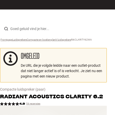
Hi-fi
MENU
WINKELS
INLOGGEN
WINKELWAGEN
Luidsprekers
Skip to content
Frontpage
Luidsprekers
›
Compacte en boekenplank luidsprekers
›
RACLARITY62WA
›
Platenspeler
OMGELEID
Koptelefoons
De URL die je volgde leidde naar een outlet-product
Surround
dat niet langer actief is of is verkocht. Je ziet nu een
pagina met een nieuw product.
Tv
Compacte luidspreker
(paar)
Systeem
RADIANT ACOUSTICS
CLARITY 6.2
4.9
54 recensies
Kabels