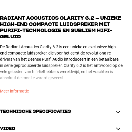
RADIANT ACOUSTICS CLARITY 6.2 – UNIEKE
HIGH-END COMPACTE LUIDSPREKER MET
PURIFI-TECHNOLOGIE EN SUBLIEM HIFI-
GELUID
De Radiant Acoustics Clarity 6.2 is een unieke en exclusieve high-
end compacte luidspreker, die voor het eerst de revolutionaire
drivers van het Deense Purifi Audio introduceert in een betaalbare,
in serie geproduceerde luidspreker. Clarity 6.2 is het antwoord op de
vele gebeden van hifi-liefhebbers wereldwijd, en het wachten is
absoluut de moeite waard geweest.
Het geluid van de Clarity 6.2 is opvallend zuiver, dynamisch en
Meer informatie
gedetailleerd, en ondanks het compacte formaat kan deze
luidspreker moeiteloos een grote woonkamer vullen, zelfs zonder
hulp van een subwoofer. Het is echter mogelijk om hem te
TECHNISCHE SPECIFICATIES
combineren met één of twee aparte subwoofers voor nog betere
basprestaties, schoner geluid en een hoger geluidsniveau. Met een
VIDEO
relatief lage gevoeligheid van 85 dB komt de Clarity 6.2 het beste
PRESTATIES