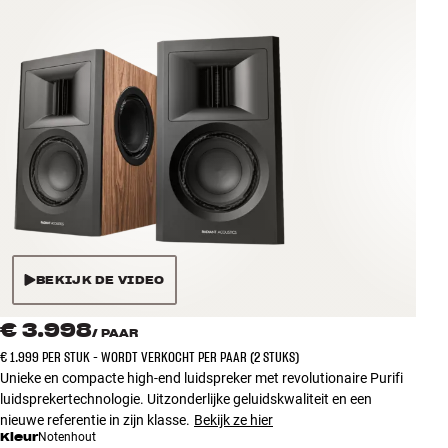
Accessoires
INSPIRATIE
MERKEN
NIEUW
AANBIEDINGEN
Winkels
BEKIJK DE VIDEO
Klantenservice
Inloggen
€ 3.998
/
PAAR
Klantenservice
Bouw met geluid
€ 1.999 PER STUK - WORDT VERKOCHT PER PAAR (2 STUKS)
Unieke en compacte high-end luidspreker met revolutionaire Purifi
luidsprekertechnologie. Uitzonderlijke geluidskwaliteit en een
nieuwe referentie in zijn klasse.
Bekijk ze hier
Kleur
Notenhout