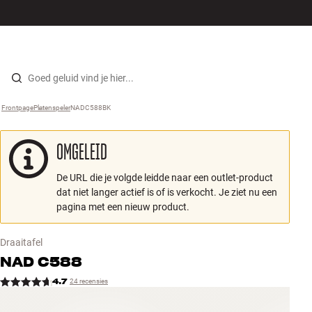
Hi-fi
MENU
WINKELS
INLOGGEN
WINKELWAGEN
Luidsprekers
Skip to content
Frontpage
Platenspeler
›
NADC588BK
›
Platenspeler
OMGELEID
Koptelefoons
De URL die je volgde leidde naar een outlet-product
Surround
dat niet langer actief is of is verkocht. Je ziet nu een
pagina met een nieuw product.
Tv
Draaitafel
Systeem
NAD
C588
4.7
24 recensies
Kabels