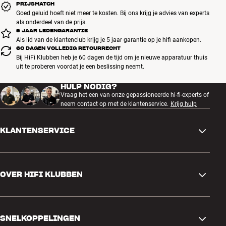
PRIJSMATCH
Goed geluid hoeft niet meer te kosten. Bij ons krijg je advies van experts
als onderdeel van de prijs.
5 JAAR LEDENGARANTIE
Als lid van de klantenclub krijg je 5 jaar garantie op je hifi aankopen.
60 DAGEN VOLLEDIG RETOURRECHT
Bij HiFi Klubben heb je 60 dagen de tijd om je nieuwe apparatuur thuis
uit te proberen voordat je een beslissing neemt.
HULP NODIG?
Vraag het een van onze gepassioneerde hi-fi-experts of
neem contact op met de klantenservice.
Krijg hulp
KLANTENSERVICE
Contactgegevens
OVER HIFI KLUBBEN
Vragen en antwoorden
Ruilen en retourneren
Winkel zoeken
Bestelling herroepen
SNELKOPPELINGEN
Over ons