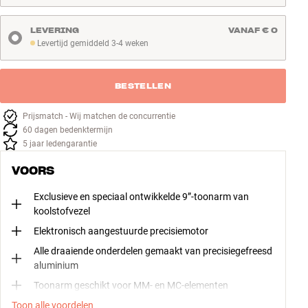
LEVERING
VANAF € 0
Levertijd gemiddeld 3-4 weken
Levertijd gemiddeld 3-4 weken
BESTELLEN
Prijsmatch - Wij matchen de concurrentie
60 dagen bedenktermijn
5 jaar ledengarantie
VOORS
Exclusieve en speciaal ontwikkelde 9”-toonarm van
koolstofvezel
Elektronisch aangestuurde precisiemotor
Alle draaiende onderdelen gemaakt van precisiegefreesd
aluminium
Toonarm geschikt voor MM- en MC-elementen
Toon alle voordelen