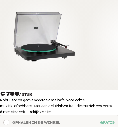
Accessoires
INSPIRATIE
MERKEN
NIEUW
AANBIEDINGEN
Winkels
Klantenservice
Inloggen
€ 799
/
STUK
Klantenservice
Robuuste en geavanceerde draaitafel voor echte
Bouw met geluid
muziekliefhebbers. Met een geluidskwaliteit die muziek een extra
dimensie geeft.
Bekijk ze hier
OPHALEN IN DE WINKEL
GRATIS