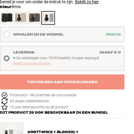
bereid je voor om onder de indruk te zijn.
Bekijk ze hier
Kleur
White
OPHALEN IN DE WINKEL
GRATIS
LEVERING
VANAF € 0
Op werkdagen voor 16:00 besteld, morgen bezorgd!.
Op werkdagen voor 16:00 besteld, morgen bezorgd!
Bekijk bezorgmethoden
TOEVOEGEN AAN WINKELWAGEN
Prijsmatch - Wij matchen de concurrentie
60 dagen bedenktermijn
10 jaar ledengarantie op dit product
DIT PRODUCT IS OOK BESCHIKBAAR IN EEN BUNDEL
ARGTT4MK2 + BLSN331 +