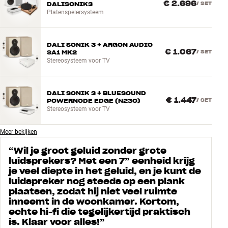
€ 2.696
DALISONIK3
/
SET
Platenspelersysteem
DALI SONIK 3 + ARGON AUDIO
€ 1.067
SA1 MK2
/
SET
Stereosysteem voor TV
DALI SONIK 3 + BLUESOUND
€ 1.447
POWERNODE EDGE (N230)
/
SET
Stereosysteem voor TV
Meer bekijken
“
Wil je groot geluid zonder grote
luidsprekers? Met een 7” eenheid krijg
je veel diepte in het geluid, en je kunt de
luidspreker nog steeds op een plank
plaatsen, zodat hij niet veel ruimte
inneemt in de woonkamer. Kortom,
echte hi-fi die tegelijkertijd praktisch
is. Klaar voor alles!
”