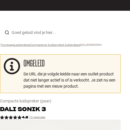
Hi-fi
MENU
WINKELS
INLOGGEN
WINKELWAGEN
Luidsprekers
Skip to content
Frontpage
Luidsprekers
›
Compacte en boekenplank luidsprekers
›
DALISONIK3WH
›
Platenspeler
OMGELEID
Koptelefoons
De URL die je volgde leidde naar een outlet-product
Surround
dat niet langer actief is of is verkocht. Je ziet nu een
pagina met een nieuw product.
Tv
Compacte luidspreker
(paar)
Systeem
DALI
SONIK 3
4.8
72 recensies
Kabels