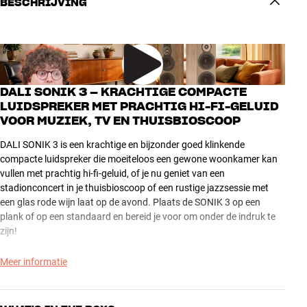
BESCHRIJVING
DALI SONIK 3 – KRACHTIGE COMPACTE
LUIDSPREKER MET PRACHTIG HI-FI-GELUID
VOOR MUZIEK, TV EN THUISBIOSCOOP
DALI SONIK 3 is een krachtige en bijzonder goed klinkende
compacte luidspreker die moeiteloos een gewone woonkamer kan
vullen met prachtig hi-fi-geluid, of je nu geniet van een
stadionconcert in je thuisbioscoop of een rustige jazzsessie met
een glas rode wijn laat op de avond. Plaats de SONIK 3 op een
plank of op een standaard en bereid je voor om onder de indruk te
zijn!
SONIK 3 is ook een geweldige oplossing voor je tv. Geef de
Meer informatie
luidsprekers een compact systeem met HDMI-aansluiting –
bijvoorbeeld van Bluesound of Argon Audio – en verheug je op een
geweldig tv-geluid met mooie bas, duizenden details en een