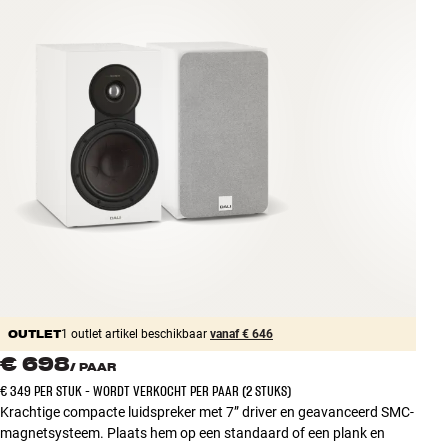
Accessoires
INSPIRATIE
MERKEN
NIEUW
AANBIEDINGEN
Winkels
Klantenservice
Inloggen
OUTLET
Klantenservice
1 outlet artikel beschikbaar
vanaf € 646
Bouw met geluid
€ 698
/
PAAR
€ 349 PER STUK - WORDT VERKOCHT PER PAAR (2 STUKS)
Krachtige compacte luidspreker met 7” driver en geavanceerd SMC-
magnetsysteem. Plaats hem op een standaard of een plank en