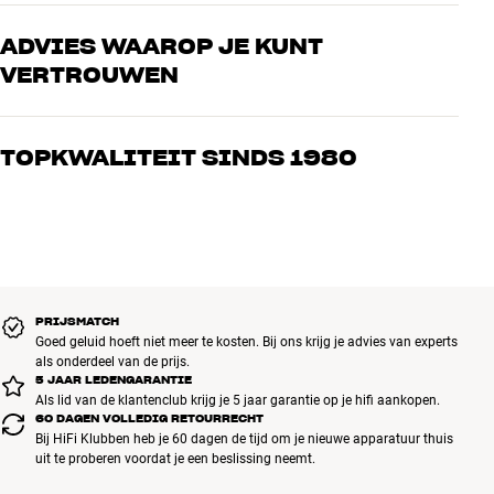
ADVIES WAAROP JE KUNT
VERTROUWEN
Onze medewerkers zijn echte liefhebbers die de producten door en
door kennen en gepassioneerd zijn over goed geluid – voor zowel
TOPKWALITEIT SINDS 1980
muziek als home cinema. Vertel ons wat je zoekt, dan vinden we
samen de perfecte oplossing voor jouw wensen en budget
Alle producten van HiFi Klubben voor muziek, home cinema en tv
zijn zorgvuldig geselecteerd en gebouwd om jarenlang mee te gaan.
Goed voor je portemonnee én het milieu.
BOEK EEN EXPERT
PRIJSMATCH
Goed geluid hoeft niet meer te kosten. Bij ons krijg je advies van experts
als onderdeel van de prijs.
5 JAAR LEDENGARANTIE
Als lid van de klantenclub krijg je 5 jaar garantie op je hifi aankopen.
60 DAGEN VOLLEDIG RETOURRECHT
Bij HiFi Klubben heb je 60 dagen de tijd om je nieuwe apparatuur thuis
uit te proberen voordat je een beslissing neemt.