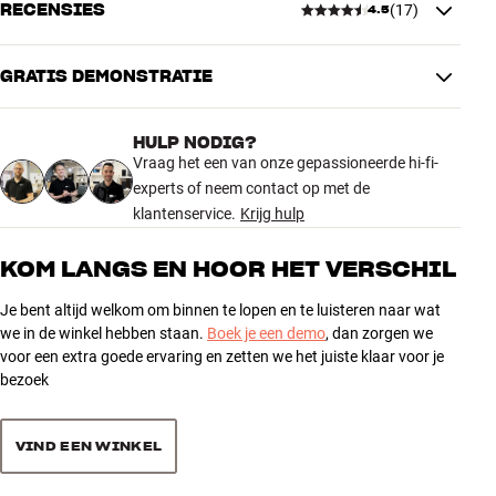
RECENSIES
(
17
)
metaal en verkrijgbaar in zwart of wit.
4.5
AFMETINGEN EN DESIGN
Meer van Bluesound
Kleur
Wit
Gewicht (kg)
2,5
GRATIS DEMONSTRATIE
4.5
Gewicht verpakking (kg)
2,5
27 x 9 x 70 cm (breedte x hoogte
Afmetingen (verpakking)
HULP NODIG?
x diepte)
17 recensies
Vraag het een van onze gepassioneerde hi-fi-
28 x 86 x 20 cm (breedte x
Afmetingen (product)
experts of neem contact op met de
hoogte x diepte)
klantenservice.
Krijg hulp
5
11
ALGEMENE KARAKTERISTIEKEN
4
3
KOM LANGS EN HOOR HET VERSCHIL
Vloerstandaard voor Bluesound PULSE FLEX / FLEX 2i
3
3
Gemaakt van metaal
Je bent altijd welkom om binnen te lopen en te luisteren naar wat
2
0
we in de winkel hebben staan.
Boek je een demo
, dan zorgen we
Verborgen kabelvoering voor twee kabels (stroom en netwerk)
voor een extra goede ervaring en zetten we het juiste klaar voor je
1
Luidspreker bevestigd met M6-schroef (meegeleverd)
0
bezoek
Inclusief spikes en rubberen voetjes
Afmetingen (met spikes): 28 x 86 x 20 cm (BxHxD)
Sorteer producten op
Gewicht: 3,2 kg
VIND EEN WINKEL
Kleur: Zwart of wit