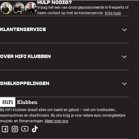
HULP NODIG?
Vraag het een van onze gepassioneerde hi-fi-experts of
neem contact op met de klantenservice.
Krijg hulp
KLANTENSERVICE
Contactgegevens
OVER HIFI KLUBBEN
Vragen en antwoorden
Ruilen en retourneren
Winkel zoeken
Bestelling herroepen
SNELKOPPELINGEN
Over ons
Levering
Klantenclub
Cadeaubonnen
Algemene voorwaarden
Luisteravond
Bij HiFi Klubben draait alles om beeld en geluid – niet om koelkasten,
Bouwen met geluid
wasmachines en staafmixers. Bij ons krijg je voor iedere euro onvergetelijke
Privacybeleid
Prijsvragen
muziek- en filmervaringen.
Meer over ons
Montage en installatie
Werken bij HiFi Klubben
Huur een SOUNDBOKS