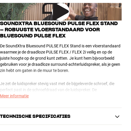
SOUNDXTRA BLUESOUND PULSE FLEX STAND
– ROBUUSTE VLOERSTANDAARD VOOR
BLUESOUND PULSE FLEX
De SoundXtra Bluesound PULSE FLEX Stand is een vloerstandaard
waarmee je de draadloze PULSE FLEX / FLEX 2i veilig en op de
juiste hoogte op de grond kunt zetten. Je kunt hem bijvoorbeeld
gebruiken voor je draadloze surround-achterluidspreker, als je geen
zin hebt om gaten in de muur te boren.
Je zet de luidspreker stevig vast met de bijgeleverde schroef, die
perfect past in de schroefdraad van de luidspreker. De
voedingskabel en eventuele netwerkkabel kun je discreet en elegant
Meer informatie
opbergen in de zuil. Hij wordt geleverd met in hoogte verstelbare
spikes en rubberen voetjes, zodat de standaard stevig staat op
tapijt en harde vloeren.
TECHNISCHE SPECIFICATIES
De SoundXtra Bluesound PULSE FLEX Stand is gemaakt van stevig