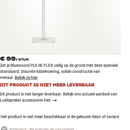
Accessoires
INSPIRATIE
MERKEN
NIEUW
€ 99
/
STUK
AANBIEDINGEN
Zet je Bluesound PULSE FLEX veilig op de grond met deze speciale
standaard. Discrete kabelvoering, solide constructie van
metaal.
Bekijk ze hier
Winkels
Klantenservice
DIT PRODUCT IS NIET MEER LEVERBAAR
Inloggen
Dit product is niet langer leverbaar. Bekijk ons actueel aanbod van
Klantenservice
Luidspreker accessoires hier.
Bouw met geluid
Het product is niet meer beschikbaar in de gekozen kleur of variant.
Prijsmatch - Wij matchen de concurrentie