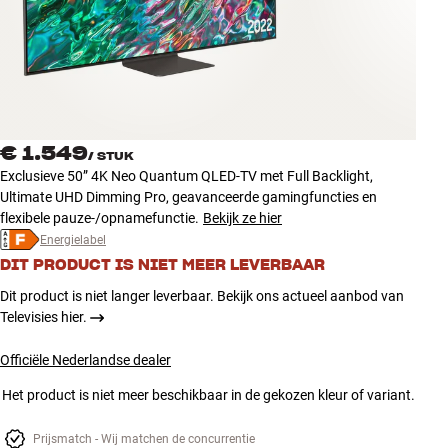
Accessoires
INSPIRATIE
MERKEN
€ 1.549
/
STUK
NIEUW
Exclusieve 50” 4K Neo Quantum QLED-TV met Full Backlight,
Ultimate UHD Dimming Pro, geavanceerde gamingfuncties en
AANBIEDINGEN
flexibele pauze-/opnamefunctie.
Bekijk ze hier
Energielabel
DIT PRODUCT IS NIET MEER LEVERBAAR
Winkels
Klantenservice
Dit product is niet langer leverbaar. Bekijk ons actueel aanbod van
Inloggen
Televisies hier.
Klantenservice
Bouw met geluid
Officiële Nederlandse dealer
Het product is niet meer beschikbaar in de gekozen kleur of variant.
Prijsmatch - Wij matchen de concurrentie