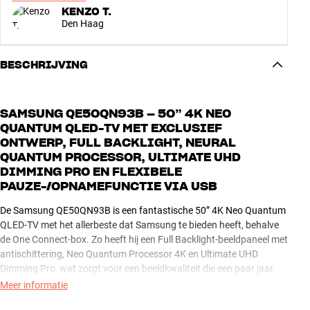
KENZO T.
Den Haag
BESCHRIJVING
SAMSUNG QE50QN93B – 50” 4K NEO
QUANTUM QLED-TV MET EXCLUSIEF
ONTWERP, FULL BACKLIGHT, NEURAL
QUANTUM PROCESSOR, ULTIMATE UHD
DIMMING PRO EN FLEXIBELE
PAUZE-/OPNAMEFUNCTIE VIA USB
De Samsung QE50QN93B is een fantastische 50” 4K Neo Quantum
QLED-TV met het allerbeste dat Samsung te bieden heeft, behalve
de One Connect-box. Zo heeft hij een Full Backlight-beeldpaneel met
antischittering, Neo Quantum Processor 4K en Ultimate UHD
Dimming Pro, wat zorgt voor een beeldkwaliteit die een paar jaar
geleden nog ondenkbaar was – in elke prijsklasse.
Meer informatie