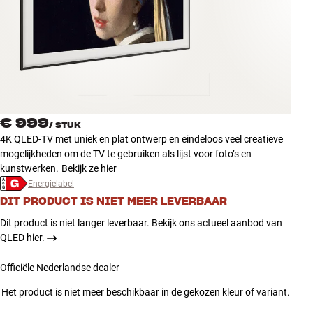
Accessoires
INSPIRATIE
MERKEN
NIEUW
€ 999
/
STUK
4K QLED-TV met uniek en plat ontwerp en eindeloos veel creatieve
AANBIEDINGEN
mogelijkheden om de TV te gebruiken als lijst voor foto’s en
kunstwerken.
Bekijk ze hier
Energielabel
Winkels
DIT PRODUCT IS NIET MEER LEVERBAAR
Klantenservice
Inloggen
Dit product is niet langer leverbaar. Bekijk ons actueel aanbod van
Klantenservice
QLED hier.
Bouw met geluid
Officiële Nederlandse dealer
Het product is niet meer beschikbaar in de gekozen kleur of variant.