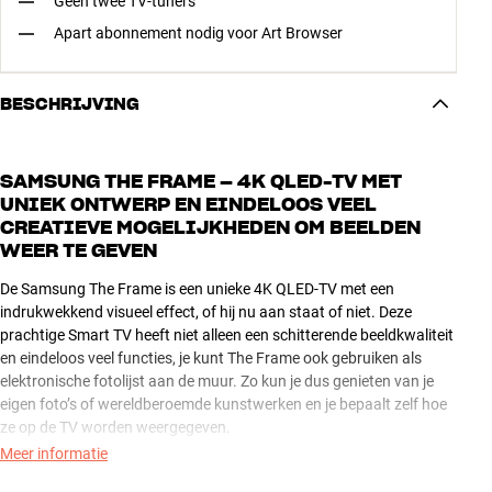
Geen twee TV-tuners
Apart abonnement nodig voor Art Browser
BESCHRIJVING
SAMSUNG THE FRAME – 4K QLED-TV MET
UNIEK ONTWERP EN EINDELOOS VEEL
CREATIEVE MOGELIJKHEDEN OM BEELDEN
WEER TE GEVEN
De Samsung The Frame is een unieke 4K QLED-TV met een
indrukwekkend visueel effect, of hij nu aan staat of niet. Deze
prachtige Smart TV heeft niet alleen een schitterende beeldkwaliteit
en eindeloos veel functies, je kunt The Frame ook gebruiken als
elektronische fotolijst aan de muur. Zo kun je dus genieten van je
eigen foto’s of wereldberoemde kunstwerken en je bepaalt zelf hoe
ze op de TV worden weergegeven.
Meer informatie
DE KROON OP JE INTERIEUR