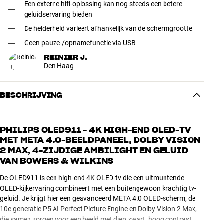
Een externe hifi-oplossing kan nog steeds een betere
geluidservaring bieden
De helderheid varieert afhankelijk van de schermgrootte
Geen pauze-/opnamefunctie via USB
REINIER J.
Den Haag
BESCHRIJVING
PHILIPS OLED911 - 4K HIGH-END OLED-TV
MET META 4.0-BEELDPANEEL, DOLBY VISION
2 MAX, 4-ZIJDIGE AMBILIGHT EN GELUID
VAN BOWERS & WILKINS
De OLED911 is een high-end 4K OLED-tv die een uitmuntende
OLED-kijkervaring combineert met een buitengewoon krachtig tv-
geluid. Je krijgt hier een geavanceerd META 4.0 OLED-scherm, de
10e generatie P5 AI Perfect Picture Engine en Dolby Vision 2 Max,
die samen zorgen voor een beeld met diep zwart, hoog contrast,