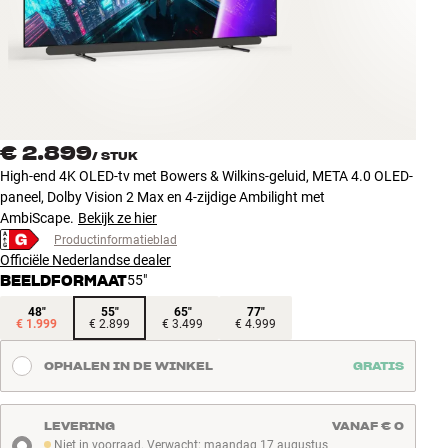
Accessoires
INSPIRATIE
MERKEN
€ 2.899
/
STUK
NIEUW
High-end 4K OLED-tv met Bowers & Wilkins-geluid, META 4.0 OLED-
paneel, Dolby Vision 2 Max en 4-zijdige Ambilight met
AANBIEDINGEN
AmbiScape.
Bekijk ze hier
Productinformatieblad
Officiële Nederlandse dealer
Winkels
BEELDFORMAAT
55"
Klantenservice
Inloggen
48"
55"
65"
77"
€ 1.999
€ 2.899
€ 3.499
€ 4.999
Klantenservice
Bouw met geluid
OPHALEN IN DE WINKEL
GRATIS
LEVERING
VANAF € 0
Niet in voorraad. Verwacht: maandag 17 augustus