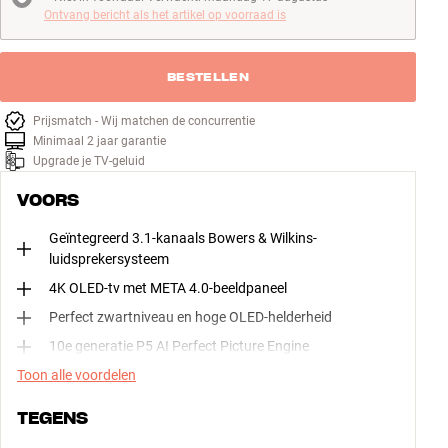
Niet in voorraad. Verwacht: maandag 17 augustus
Ontvang bericht als het artikel op voorraad is
BESTELLEN
Prijsmatch - Wij matchen de concurrentie
Minimaal 2 jaar garantie
Upgrade je TV-geluid
VOORS
Geïntegreerd 3.1-kanaals Bowers & Wilkins-
luidsprekersysteem
4K OLED-tv met META 4.0-beeldpaneel
Perfect zwartniveau en hoge OLED-helderheid
10e generatie P5 AI Perfect Picture Engine
Toon alle voordelen
TEGENS