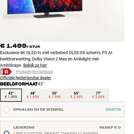
Accessoires
INSPIRATIE
MERKEN
€ 1.499
/
STUK
NIEUW
Exclusieve 4K OLED-tv met verbeterd OLED EX-scherm, P5 AI-
beeldverwerking, Dolby Vision 2 Max en Ambilight met
AANBIEDINGEN
AmbiScape.
Bekijk ze hier
Productinformatieblad
Officiële Nederlandse dealer
Winkels
BEELDFORMAAT
42"
Klantenservice
Inloggen
42"
48"
55"
65"
77"
€ 1.499
€ 1.699
€ 1.999
€ 2.499
€ 3.499
Klantenservice
Bouw met geluid
OPHALEN IN DE WINKEL
GRATIS
LEVERING
VANAF € 0
Niet in voorraad. Verwacht: maandag 17 augustus