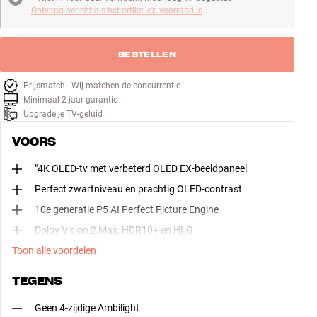
Niet in voorraad. Verwacht: maandag 17 augustus
Ontvang bericht als het artikel op voorraad is
BESTELLEN
Prijsmatch - Wij matchen de concurrentie
Minimaal 2 jaar garantie
Upgrade je TV-geluid
VOORS
"4K OLED-tv met verbeterd OLED EX-beeldpaneel
Perfect zwartniveau en prachtig OLED-contrast
10e generatie P5 AI Perfect Picture Engine
Dolby Vision 2 Max, HDR10+ en HLG
Toon alle voordelen
TEGENS
Geen 4-zijdige Ambilight