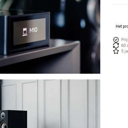
Het pro
Pri
60 
5 j