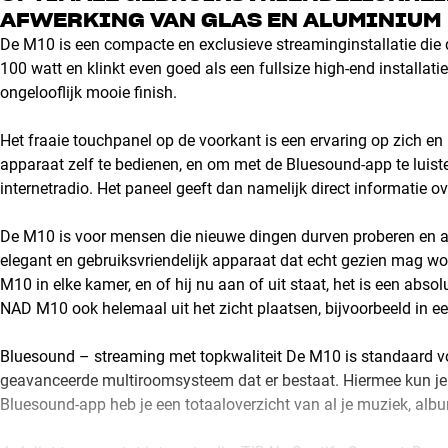
AFWERKING VAN GLAS EN ALUMINIUM
De M10 is een compacte en exclusieve streaminginstallatie die d
100 watt en klinkt even goed als een fullsize high-end installa
ongelooflijk mooie finish.
Het fraaie touchpanel op de voorkant is een ervaring op zich e
apparaat zelf te bedienen, en om met de Bluesound-app te luist
internetradio. Het paneel geeft dan namelijk direct informatie o
De M10 is voor mensen die nieuwe dingen durven proberen en al
elegant en gebruiksvriendelijk apparaat dat echt gezien mag wo
M10 in elke kamer, en of hij nu aan of uit staat, het is een absolu
NAD M10 ook helemaal uit het zicht plaatsen, bijvoorbeeld in ee
Bluesound – streaming met topkwaliteit De M10 is standaard vo
geavanceerde multiroomsysteem dat er bestaat. Hiermee kun je 
Bluesound-app heb je een totaaloverzicht van al je muziek, alb