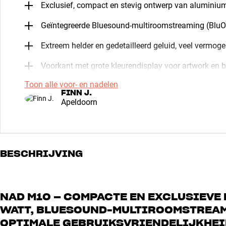
Exclusief, compact en stevig ontwerp van aluminiu
Geïntegreerde Bluesound-multiroomstreaming (Blu
Extreem helder en gedetailleerd geluid, veel vermog
Voorkant met grote kleurendisplay voor artwork en 
Toon alle voor- en nadelen
FINN J.
Apeldoorn
BESCHRIJVING
NAD M10 – COMPACTE EN EXCLUSIEVE 
WATT, BLUESOUND-MULTIROOMSTREAMI
OPTIMALE GEBRUIKSVRIENDELIJKHEI