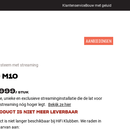
Klantenservice
Bouw met geluid
WINKELS
INLOGGEN
WINKELWAGEN
INSPIRATIE
MERKEN
NIEUW
AANBIEDINGEN
steem met streaming
D
M10
.999
/
STUK
 unieke en exclusieve streaminginstallatie die de lat voor
 streaming nóg hoger legt.
Bekijk ze hier
RODUCT IS NIET MEER LEVERBAAR
ct is niet langer beschikbaar bij HiFi Klubben. We raden in
aarvan aan: