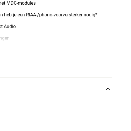
 met MDC-modules
en heb je een RIAA-/phono-voorversterker nodig*
st Audio
angen