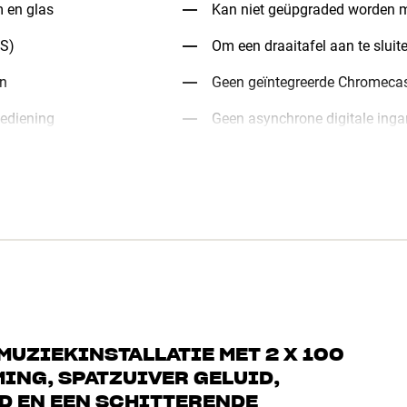
m en glas
Kan niet geüpgraded worden
OS)
Om een draaitafel aan te sluit
en
Geen geïntegreerde Chromeca
bediening
Geen asynchrone digitale ing
MUZIEKINSTALLATIE MET 2 X 100
NG, SPATZUIVER GELUID,
D EN EEN SCHITTERENDE