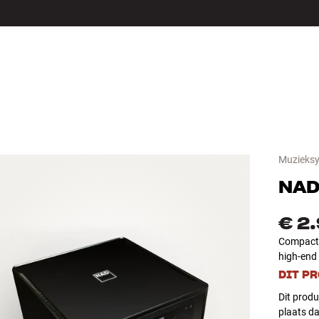
LS
ACCESSOIRES
Muzieksy
NA
€ 2
Compacte,
high-end
DIT P
Dit produ
plaats d