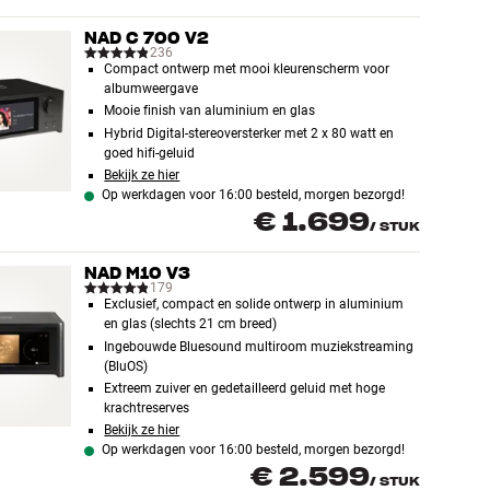
NAD C 700 V2
236
Compact ontwerp met mooi kleurenscherm voor
albumweergave
Mooie finish van aluminium en glas
Hybrid Digital-stereoversterker met 2 x 80 watt en
goed hifi-geluid
Bekijk ze hier
Op werkdagen voor 16:00 besteld, morgen bezorgd!
€ 1.699
/
STUK
NAD M10 V3
179
Exclusief, compact en solide ontwerp in aluminium
en glas (slechts 21 cm breed)
Ingebouwde Bluesound multiroom muziekstreaming
(BluOS)
Extreem zuiver en gedetailleerd geluid met hoge
krachtreserves
Bekijk ze hier
Op werkdagen voor 16:00 besteld, morgen bezorgd!
€ 2.599
/
STUK