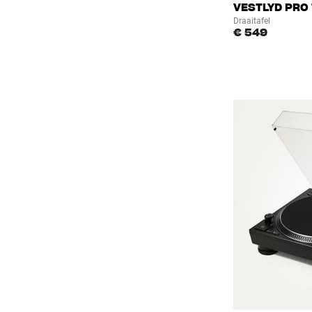
VESTLYD PRO
Draaitafel
€ 549