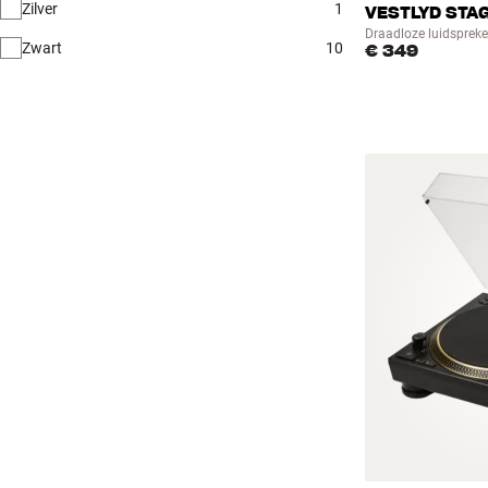
Zilver
1
VESTLYD STA
Draadloze luidsprek
Zwart
10
€ 349