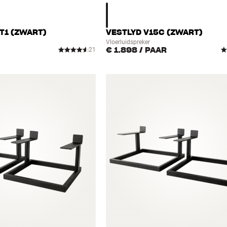
T1 (ZWART)
VESTLYD V15C (ZWART)
Vloerluidspreker
€ 1.898
/ PAAR
21