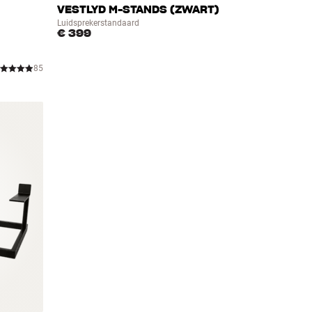
VESTLYD M-STANDS (ZWART)
Luidsprekerstandaard
€ 399
85