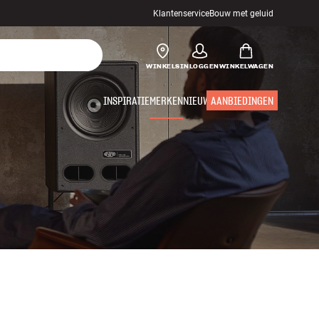
Klantenservice
Bouw met geluid
WINKELS
INLOGGEN
WINKELWAGEN
INSPIRATIE
MERKEN
NIEUW
AANBIEDINGEN