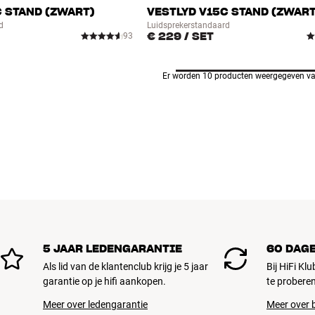
C STAND (ZWART)
VESTLYD V15C STAND (ZWART
d
Luidsprekerstandaard
€ 229
/ SET
93
Er worden 10 producten weergegeven va
5 JAAR LEDENGARANTIE
60 DAG
Als lid van de klantenclub krijg je 5 jaar
Bij HiFi Kl
garantie op je hifi aankopen.
te proberen
Meer over ledengarantie
Meer over b