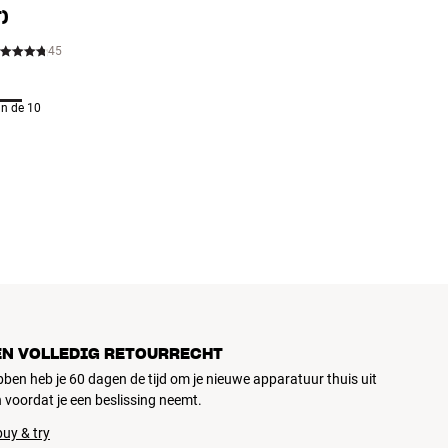
)
45
n de 10
EN VOLLEDIG RETOURRECHT
ubben heb je 60 dagen de tijd om je nieuwe apparatuur thuis uit
 voordat je een beslissing neemt.
uy & try