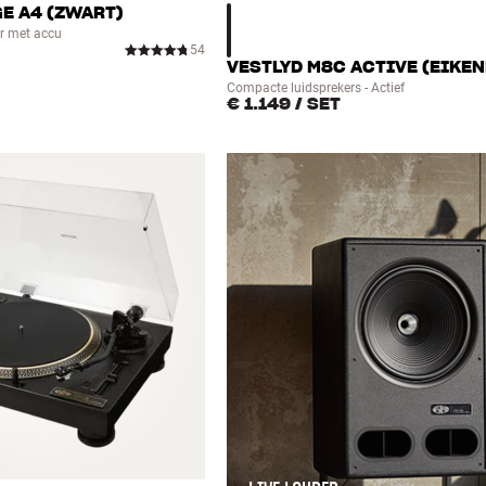
GE A4 (ZWART)
er met accu
54
VESTLYD M8C ACTIVE (EIKE
Compacte luidsprekers - Actief
€ 1.149
/ SET