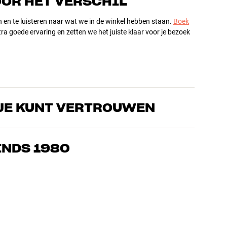
OOR HET VERSCHIL
n en te luisteren naar wat we in de winkel hebben staan.
Boek
ra goede ervaring en zetten we het juiste klaar voor je bezoek
JE KUNT VERTROUWEN
s die de producten door en door kennen en gepassioneerd zijn
ls home cinema. Vertel ons wat je zoekt, dan vinden we samen
INDS 1980
n en budget
ziek, home cinema en tv zijn zorgvuldig geselecteerd en
d voor je portemonnee én het milieu.