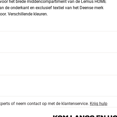
je voor het brede middencompartiment van de Lemus HOME
n de onderkant en exclusief textiel van het Deense merk
or. Verschillende kleuren.
3
gte x diepte)
4.6
2
xperts of neem contact op met de klantenservice.
Krijg hulp
0
sic 1800
5 recensies
0