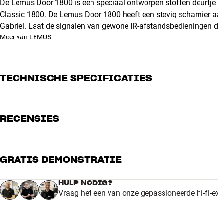
De Lemus Door 1800 is een speciaal ontworpen stoffen deurt
Classic 1800. De Lemus Door 1800 heeft een stevig scharnier aa
Gabriel. Laat de signalen van gewone IR-afstandsbedieningen do
Meer van LEMUS
TECHNISCHE SPECIFICATIES
RECENSIES
AFMETINGEN EN DESIGN
Kleur
Zwart
Gewicht (kg)
0,5
Gewicht verpakking (kg)
1,1
GRATIS DEMONSTRATIE
5
Afmetingen (verpakking)
25 x 3 x 71 cm (breedte x hoo
4
HULP NODIG?
ALGEMENE KARAKTERISTIEKEN
Vraag het een van onze gepassioneerde hi-fi-e
3
Stoffen deurtje voor het middencompartiment van de Lemus HOME Clas
2
Scharnier aan de onderkant