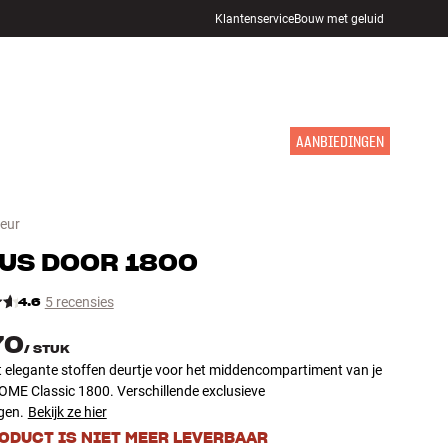
Klantenservice
Bouw met geluid
WINKELS
INLOGGEN
WINKELWAGEN
INSPIRATIE
MERKEN
NIEUW
AANBIEDINGEN
deur
US
DOOR 1800
4.6
5 recensies
70
/
STUK
t elegante stoffen deurtje voor het middencompartiment van je
ME Classic 1800. Verschillende exclusieve
gen.
Bekijk ze hier
RODUCT IS NIET MEER LEVERBAAR