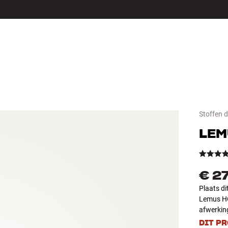
LS
ACCESSOIRES
Stoffen 
LEM
€ 2
Plaats di
Lemus HO
afwerkin
DIT P