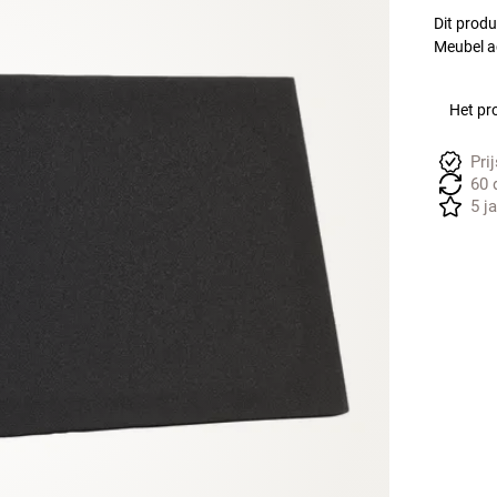
Dit produ
Meubel ac
Het pro
Pri
60 
5 j