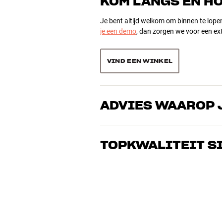
KOM LANGS EN H
0
Je bent altijd welkom om binnen te lope
je een demo
, dan zorgen we voor een ext
Sorteer producten op
VIND EEN WINKEL
ADVIES WAAROP 
Onze medewerkers zijn echte liefhebber
over goed geluid – voor zowel muziek a
TOPKWALITEIT S
de perfecte oplossing voor jouw wense
Alle producten van HiFi Klubben voor mu
gebouwd om jarenlang mee te gaan. Goe
BOEK EEN EXPERT