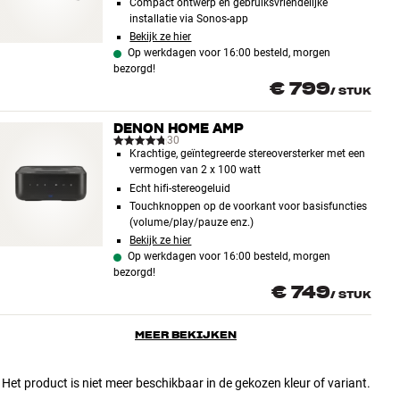
Compact ontwerp en gebruiksvriendelijke
installatie via Sonos-app
Bekijk ze hier
Op werkdagen voor 16:00 besteld, morgen
bezorgd!
€ 799
/
STUK
DENON HOME AMP
30
Krachtige, geïntegreerde stereoversterker met een
vermogen van 2 x 100 watt
Echt hifi-stereogeluid
Touchknoppen op de voorkant voor basisfuncties
(volume/play/pauze enz.)
Bekijk ze hier
Op werkdagen voor 16:00 besteld, morgen
bezorgd!
€ 749
/
STUK
MEER BEKIJKEN
Het product is niet meer beschikbaar in de gekozen kleur of variant.