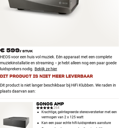
Accessoires
INSPIRATIE
MERKEN
NIEUW
€ 599
/
STUK
HEOS voor een huis vol muziek. Eén apparaat met een complete
AANBIEDINGEN
muziekinstallatie en streaming – je hebt alleen nog een paar goede
luidsprekers nodig.
Bekijk ze hier
DIT PRODUCT IS NIET MEER LEVERBAAR
Winkels
Klantenservice
Dit product is niet langer beschikbaar bij HiFi Klubben. We raden in
Inloggen
plaats daarvan aan:
Klantenservice
Bouw met geluid
SONOS AMP
264
Krachtige, geïntegreerde stereoversterker met een
vermogen van 2 x 125 watt
Kan een paar echte hifi-luidsprekers aansture