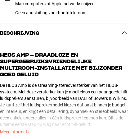
Mac-computers of Apple-netwerkschijven
Geen aansluiting voor hoofdtelefoon
BESCHRIJVING
HEOS AMP – DRAADLOZE EN
SUPERGEBRUIKSVRIENDELIJKE
MULTIROOM-INSTALLATIE MET BIJZONDER
GOED GELUID
De HEOS Amp is de streaming-stereoversterker van het HEOS-
systeem. Met deze versterker kun je moeiteloos een paar goede hifi-
luidsprekers aansturen, bijvoorbeeld van DALI of Bowers & Wilkins.
Je kunt zelf het luidsprekermodel kiezen dat past binnen je budget
en interieur, en krijgt een detaillering, dynamiek en stereobeeld waar
geen enkele andere alles-in-één-luidspreker tegenop kan. Dit is de
ultieme eerste stap op weg naar echt hifi-geluid.
Meer informatie
Hij klinkt niet alleen heel goed, maar is ook nog eens bijzonder