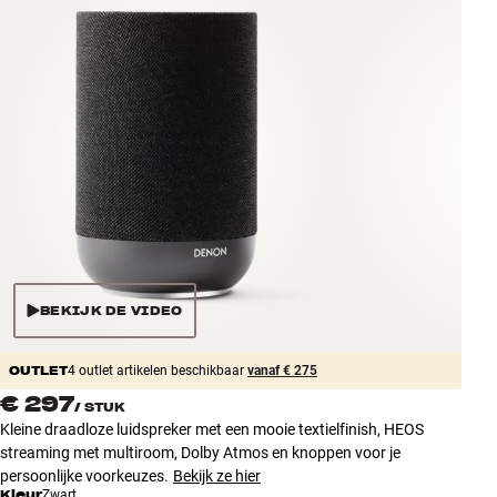
Accessoires
INSPIRATIE
MERKEN
NIEUW
AANBIEDINGEN
Winkels
BEKIJK DE VIDEO
Klantenservice
Inloggen
OUTLET
Klantenservice
4 outlet artikelen beschikbaar
vanaf € 275
Bouw met geluid
€ 297
/
STUK
Kleine draadloze luidspreker met een mooie textielfinish, HEOS
streaming met multiroom, Dolby Atmos en knoppen voor je
persoonlijke voorkeuzes.
Bekijk ze hier
Kleur
Zwart