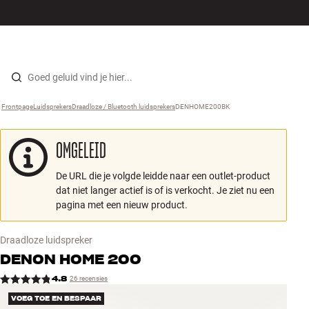
Hi-fi
MENU
WINKELS
INLOGGEN
WINKELWAGEN
Luidsprekers
Skip to content
Frontpage
Luidsprekers
›
Draadloze / Bluetooth luidsprekers
›
DENHOME200BK
›
Platenspeler
OMGELEID
Koptelefoons
De URL die je volgde leidde naar een outlet-product
Surround
dat niet langer actief is of is verkocht. Je ziet nu een
pagina met een nieuw product.
Tv
Draadloze luidspreker
Systeem
DENON
HOME 200
4.8
26 recensies
Kabels
VOEG TOE EN BESPAAR