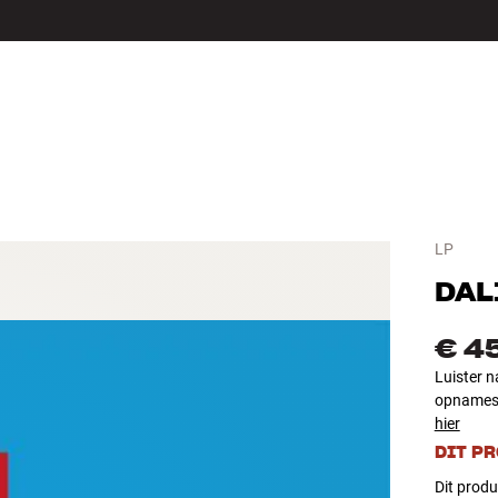
LS
ACCESSOIRES
LP
DAL
€ 4
Luister n
opnames d
hier
DIT P
Dit produ