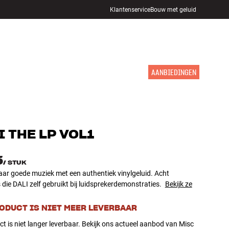
Klantenservice
Bouw met geluid
WINKELS
INLOGGEN
WINKELWAGEN
INSPIRATIE
MERKEN
NIEUW
AANBIEDINGEN
I
THE LP VOL1
5
/
STUK
aar goede muziek met een authentiek vinylgeluid. Acht
ie DALI zelf gebruikt bij luidsprekerdemonstraties.
Bekijk ze
RODUCT IS NIET MEER LEVERBAAR
ct is niet langer leverbaar. Bekijk ons actueel aanbod van Misc