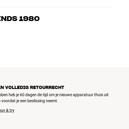
s die de producten door en door kennen en gepassioneerd zijn
ls home cinema. Vertel ons wat je zoekt, dan vinden we samen
INDS 1980
n en budget
ziek, home cinema en tv zijn zorgvuldig geselecteerd en
d voor je portemonnee én het milieu.
EN VOLLEDIG RETOURRECHT
ubben heb je 60 dagen de tijd om je nieuwe apparatuur thuis uit
 voordat je een beslissing neemt.
uy & try