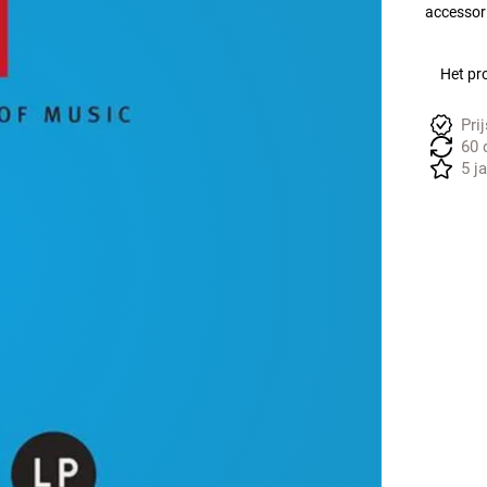
accessori
Het pro
Pri
60 
5 j