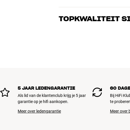
Onze medewerkers zijn echte liefhebber
over goed geluid – voor zowel muziek a
TOPKWALITEIT S
de perfecte oplossing voor jouw wense
Alle producten van HiFi Klubben voor mu
gebouwd om jarenlang mee te gaan. Goe
BOEK EEN EXPERT
5 JAAR LEDENGARANTIE
60 DAG
Als lid van de klantenclub krijg je 5 jaar
Bij HiFi Kl
garantie op je hifi aankopen.
te proberen
Meer over ledengarantie
Meer over b