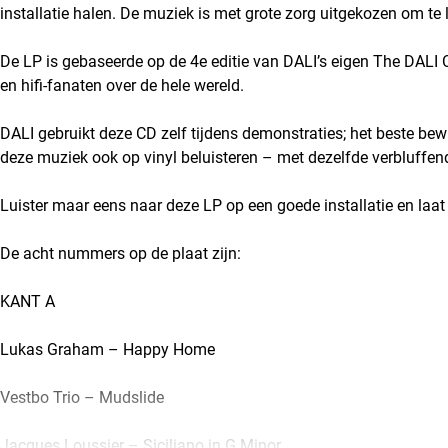
installatie halen. De muziek is met grote zorg uitgekozen om te 
De LP is gebaseerde op de 4e editie van DALI’s eigen The DALI 
en hifi-fanaten over de hele wereld.
DALI gebruikt deze CD zelf tijdens demonstraties; het beste bewij
deze muziek ook op vinyl beluisteren – met dezelfde verbluffend
Luister maar eens naar deze LP op een goede installatie en laat j
De acht nummers op de plaat zijn:
KANT A
Lukas Graham – Happy Home
Vestbo Trio – Mudslide
Jacques Loussier – Siciliano in G Minor