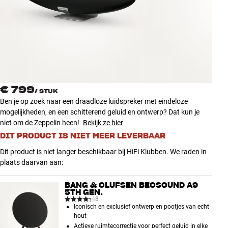
Accessoires
INSPIRATIE
MERKEN
NIEUW
€ 799
/
STUK
Ben je op zoek naar een draadloze luidspreker met eindeloze
AANBIEDINGEN
mogelijkheden, en een schitterend geluid en ontwerp? Dat kun je
niet om de Zeppelin heen!
Bekijk ze hier
DIT PRODUCT IS NIET MEER LEVERBAAR
Winkels
Klantenservice
Dit product is niet langer beschikbaar bij HiFi Klubben. We raden in
Inloggen
plaats daarvan aan:
Klantenservice
Bouw met geluid
BANG & OLUFSEN BEOSOUND A9
5TH GEN.
8
Iconisch en exclusief ontwerp en pootjes van echt
hout
Actieve ruimtecorrectie voor perfect geluid in elke