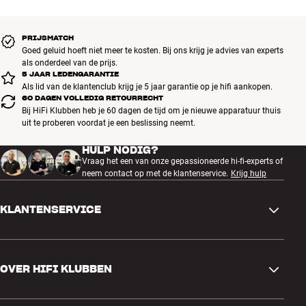
AIRPLAY 2, SPOTIFY CONNECT EN BLUETOOTH – STREAMING
EN MULTIROOM VOOR IEDEREEN
PRIJSMATCH
AirPlay 2 is een Apple-technologie voor geavanceerde
Goed geluid hoeft niet meer te kosten. Bij ons krijg je advies van experts
multiroomfunctionaliteit met alle AirPlay 2-luidsprekers, gewoon via
als onderdeel van de prijs.
5 JAAR LEDENGARANTIE
je iPhone of iPad. De technologie is onderdeel van Apple iOS, dus als
Als lid van de klantenclub krijg je 5 jaar garantie op je hifi aankopen.
je app geluid kan afspelen – inclusief Apple Music, YouTube en
60 DAGEN VOLLEDIG RETOURRECHT
Netflix – kun je hem ook gebruiken om te streamen naar je
Bij HiFi Klubben heb je 60 dagen de tijd om je nieuwe apparatuur thuis
luidsprekers of installatie met AirPlay 2.
uit te proberen voordat je een beslissing neemt.
HULP NODIG?
Spotify Connect is ideaal voor mensen die gek zijn op hun Spotify-
Vraag het een van onze gepassioneerde hi-fi-experts of
app. Hier werkt je smartphone als afstandsbediening voor Spotify,
neem contact op met de klantenservice.
Krijg hulp
zodat je muziek kunt afspelen met de bekende Spotify-app.
KLANTENSERVICE
En om het jezelf nog gemakkelijker te maken, heb je altijd Bluetooth
bij de hand – bijvoorbeeld als je gasten een nummer via hun
telefoon willen afspelen. Met Bluetooth kun je ook geluid afspelen
Contactgegevens
van YouTube, Netflix en heel veel andere apps, als je geen iPhone
voor AirPlay 2 hebt. De Bluetooth-functie ondersteunt Apple AAC en
OVER HIFI KLUBBEN
Vragen en antwoorden
aptX Adaptive (Android), zodat je kunt streamen met 24-bit geluid
vanaf een compatibele mediaspeler.
Ruilen en retourneren