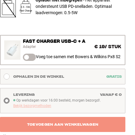
ondersteunt USB PD-snelladen. Optimaal
0.5 - 5W,
Fast Charge
laadvermogen: 0.5-5W
FAST CHARGER USB-C + A
€ 19
/
STUK
Adapter
Voeg toe samen met Bowers & Wilkins Px8 S2
OPHALEN IN DE WINKEL
GRATIS
LEVERING
VANAF € 0
Op werkdagen voor 16:00 besteld, morgen bezorgd!.
Op werkdagen voor 16:00 besteld, morgen bezorgd!
Bekijk bezorgmethoden
TOEVOEGEN AAN WINKELWAGEN