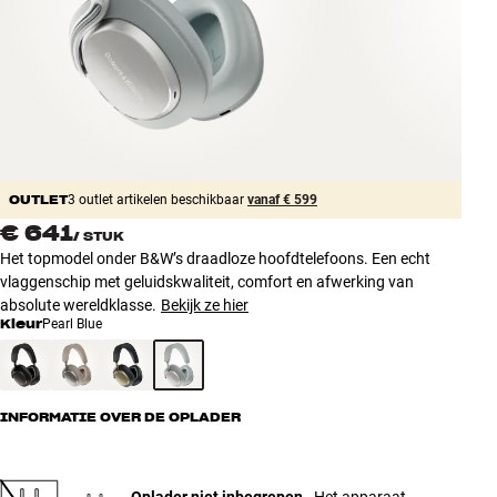
Accessoires
INSPIRATIE
MERKEN
NIEUW
OUTLET
3 outlet artikelen beschikbaar
vanaf € 599
€ 641
/
STUK
AANBIEDINGEN
Het topmodel onder B&W’s draadloze hoofdtelefoons. Een echt
vlaggenschip met geluidskwaliteit, comfort en afwerking van
Winkels
absolute wereldklasse.
Bekijk ze hier
Klantenservice
Kleur
Pearl Blue
Inloggen
Klantenservice
Bouw met geluid
INFORMATIE OVER DE OPLADER
Oplader niet inbegrepen
- Het apparaat