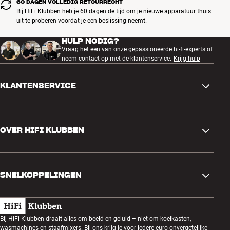
60 DAGEN VOLLEDIG RETOURRECHT
Bij HiFi Klubben heb je 60 dagen de tijd om je nieuwe apparatuur thuis
Wil je de batterij sparen? Gebruik dan het meegeleverde minijack-
uit te proberen voordat je een beslissing neemt.
kabeltje of verbind via USB-C met je computer. USB-afspelen biedt
HULP NODIG?
ongerept digitaal geluid in volledige cd-kwaliteit en laadt
Vraag het een van onze gepassioneerde hi-fi-experts of
tegelijkertijd de hoofdtelefoon op. Met USB hoef je geen aparte D/A-
neem contact op met de klantenservice.
Krijg hulp
converter aan te schaffen, zoals vaak nodig is bij andere
hoofdtelefoons.
Meer van Bowers & Wilkins
KLANTENSERVICE
Contactgegevens
OVER HIFI KLUBBEN
Vragen en antwoorden
Ruilen en retourneren
Winkel zoeken
Bestelling herroepen
SNELKOPPELINGEN
Over ons
Levering
Klantenclub
Cadeaubonnen
Algemene voorwaarden
Luisteravond
Bij HiFi Klubben draait alles om beeld en geluid – niet om koelkasten,
Bouwen met geluid
wasmachines en staafmixers. Bij ons krijg je voor iedere euro onvergetelijke