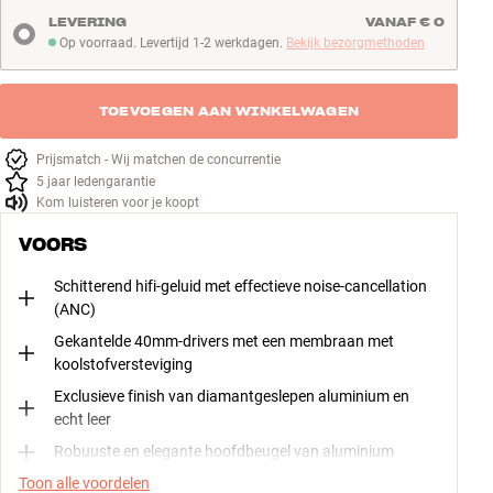
LEVERING
VANAF € 0
Op voorraad. Levertijd 1-2 werkdagen.
Bekijk bezorgmethoden
Op voorraad. Levertijd 1-2 werkdagen
TOEVOEGEN AAN WINKELWAGEN
Prijsmatch - Wij matchen de concurrentie
5 jaar ledengarantie
Kom luisteren voor je koopt
VOORS
Schitterend hifi-geluid met effectieve noise-cancellation
(ANC)
Gekantelde 40mm-drivers met een membraan met
koolstofversteviging
Exclusieve finish van diamantgeslepen aluminium en
echt leer
Robuuste en elegante hoofdbeugel van aluminium
Toon alle voordelen