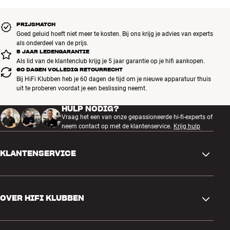
andere, bijvoorbeeld als je telefoon gaat terwijl je een film op je
tablet kijkt. Heel handig als je bijvoorbeeld in de trein zit en geen zin
hebt om te rommelen met je apparaten.
PRIJSMATCH
Goed geluid hoeft niet meer te kosten. Bij ons krijg je advies van experts
als onderdeel van de prijs.
En als je stroom wilt besparen, kun je hem ook gebruiken samen
5 JAAR LEDENGARANTIE
met de bijgeleverde mini-jack-kabel of via USB-C op je computer –
Als lid van de klantenclub krijg je 5 jaar garantie op je hifi aankopen.
terwijl de koptelefoon automatisch wordt opgeladen. Via USB krijg
60 DAGEN VOLLEDIG RETOURRECHT
Bij HiFi Klubben heb je 60 dagen de tijd om je nieuwe apparatuur thuis
je ook ongecomprimeerd, digitaal geluid met CD-kwaliteit, zonder
uit te proberen voordat je een beslissing neemt.
dat je hoeft te investeren in een aparte D/A-converter.
Meer van Bowers & Wilkins
HULP NODIG?
Vraag het een van onze gepassioneerde hi-fi-experts of
neem contact op met de klantenservice.
Krijg hulp
KLANTENSERVICE
Contactgegevens
OVER HIFI KLUBBEN
Vragen en antwoorden
Ruilen en retourneren
Winkel zoeken