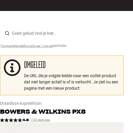
Hi-fi
MENU
WINKELS
INLOGGEN
WINKELWAGEN
Luidsprekers
Skip to content
Frontpage
Koptelefoons
›
On-ear / over-ear
›
BWPX8BK
›
Platenspeler
OMGELEID
Koptelefoons
De URL die je volgde leidde naar een outlet-product
Surround
dat niet langer actief is of is verkocht. Je ziet nu een
pagina met een nieuw product.
Tv
Draadloze koptelefoon
Systeem
BOWERS & WILKINS
PX8
4.8
1132 recensies
Kabels