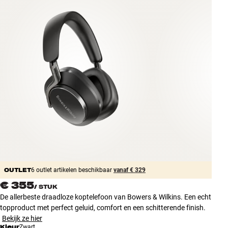
Accessoires
INSPIRATIE
MERKEN
NIEUW
AANBIEDINGEN
Winkels
Klantenservice
Inloggen
OUTLET
Klantenservice
6 outlet artikelen beschikbaar
vanaf € 329
Bouw met geluid
€ 355
/
STUK
De allerbeste draadloze koptelefoon van Bowers & Wilkins. Een echt
topproduct met perfect geluid, comfort en een schitterende finish.
Bekijk ze hier
Kleur
Zwart