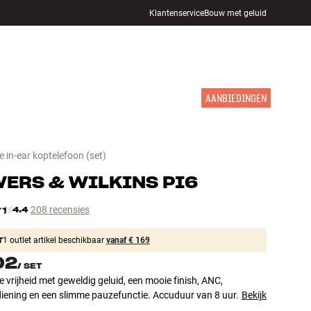
Klantenservice
Bouw met geluid
WINKELS
INLOGGEN
WINKELWAGEN
INSPIRATIE
MERKEN
NIEUW
AANBIEDINGEN
 in-ear koptelefoon
(set)
ERS & WILKINS
PI6
4.4
208 recensies
T
1 outlet artikel beschikbaar
vanaf € 169
02
/
SET
 vrijheid met geweldig geluid, een mooie finish, ANC,
iening en een slimme pauzefunctie. Accuduur van 8 uur.
Bekijk