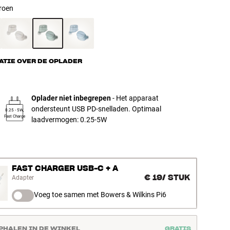
roen
ATIE OVER DE OPLADER
Oplader niet inbegrepen
- Het apparaat
ondersteunt USB PD-snelladen. Optimaal
0.25 - 5W,
Fast Charge
laadvermogen: 0.25-5W
FAST CHARGER USB-C + A
€ 19
/
STUK
Adapter
Voeg toe samen met Bowers & Wilkins Pi6
PHALEN IN DE WINKEL
GRATIS