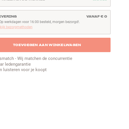
EVERING
VANAF € 0
Op werkdagen voor 16:00 besteld, morgen bezorgd!.
p werkdagen voor 16:00 besteld, morgen bezorgd!
kijk bezorgmethoden
TOEVOEGEN AAN WINKELWAGEN
jsmatch - Wij matchen de concurrentie
aar ledengarantie
 luisteren voor je koopt