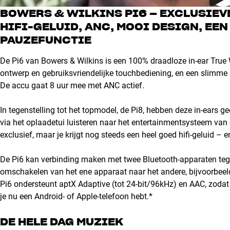
BOWERS & WILKINS PI6 – EXCLUSIEV
HIFI-GELUID, ANC, MOOI DESIGN, EE
PAUZEFUNCTIE
De Pi6 van Bowers & Wilkins is een 100% draadloze in-ear True
ontwerp en gebruiksvriendelijke touchbediening, en een slimme pa
De accu gaat 8 uur mee met ANC actief.
In tegenstelling tot het topmodel, de Pi8, hebben deze in-ears g
via het oplaadetui luisteren naar het entertainmentsysteem van e
exclusief, maar je krijgt nog steeds een heel goed hifi-geluid – e
De Pi6 kan verbinding maken met twee Bluetooth-apparaten tegeli
omschakelen van het ene apparaat naar het andere, bijvoorbeeld al
Pi6 ondersteunt aptX Adaptive (tot 24-bit/96kHz) en AAC, zodat 
je nu een Android- of Apple-telefoon hebt.*
DE HELE DAG MUZIEK