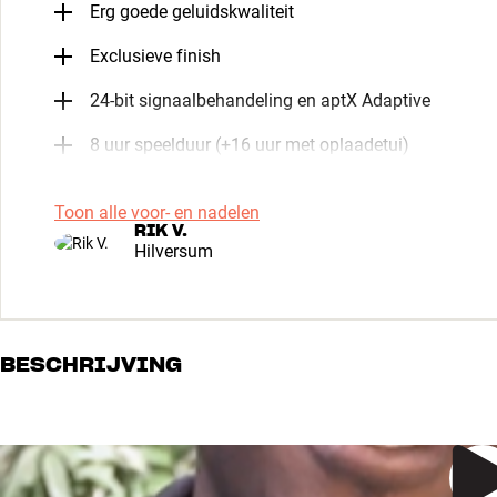
Erg goede geluidskwaliteit
Exclusieve finish
24-bit signaalbehandeling en aptX Adaptive
8 uur speelduur (+16 uur met oplaadetui)
Toon alle voor- en nadelen
RIK V.
Hilversum
BESCHRIJVING