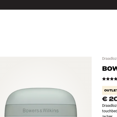
LS
ACCESSOIRES
Draadloze
BOW
OUTLE
€ 2
Draadloze
touchbed
ze hier