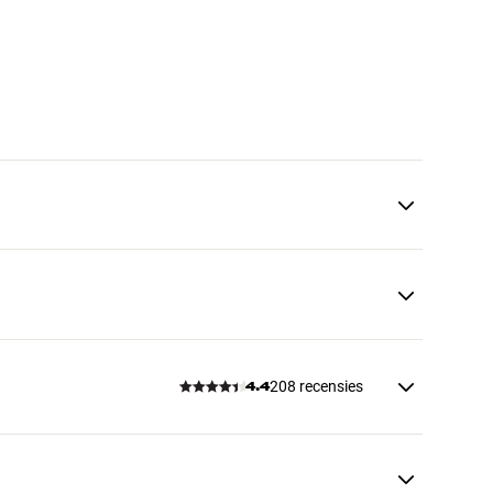
208 recensies
4.4