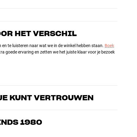
OOR HET VERSCHIL
n en te luisteren naar wat we in de winkel hebben staan.
Boek
ra goede ervaring en zetten we het juiste klaar voor je bezoek
JE KUNT VERTROUWEN
s die de producten door en door kennen en gepassioneerd zijn
ls home cinema. Vertel ons wat je zoekt, dan vinden we samen
INDS 1980
n en budget
ziek, home cinema en tv zijn zorgvuldig geselecteerd en