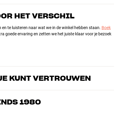
OOR HET VERSCHIL
n en te luisteren naar wat we in de winkel hebben staan.
Boek
ra goede ervaring en zetten we het juiste klaar voor je bezoek
JE KUNT VERTROUWEN
s die de producten door en door kennen en gepassioneerd zijn
ls home cinema. Vertel ons wat je zoekt, dan vinden we samen
INDS 1980
n en budget
ziek, home cinema en tv zijn zorgvuldig geselecteerd en
d voor je portemonnee én het milieu.