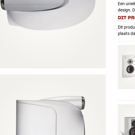
Een uniek
design. D
DIT P
Dit produ
plaats d