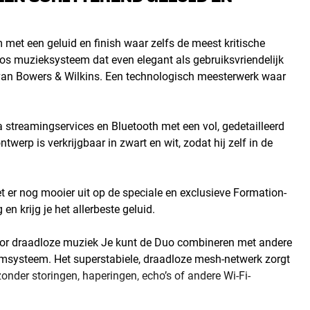
met een geluid en finish waar zelfs de meest kritische
os muzieksysteem dat even elegant als gebruiksvriendelijk
en van Bowers & Wilkins. Een technologisch meesterwerk waar
streamingservices en Bluetooth met een vol, gedetailleerd
twerp is verkrijgbaar in zwart en wit, zodat hij zelf in de
t er nog mooier uit op de speciale en exclusieve Formation-
en krijg je het allerbeste geluid.
 voor draadloze muziek Je kunt de Duo combineren met andere
oomsysteem. Het superstabiele, draadloze mesh-netwerk zorgt
zonder storingen, haperingen, echo’s of andere Wi-Fi-