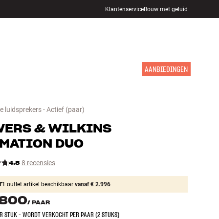
Klantenservice
Bouw met geluid
WINKELS
INLOGGEN
WINKELWAGEN
INSPIRATIE
MERKEN
NIEUW
AANBIEDINGEN
luidsprekers - Actief
(paar)
ERS & WILKINS
MATION DUO
4.8
8 recensies
T
1 outlet artikel beschikbaar
vanaf € 2.996
.800
/
PAAR
ER STUK - WORDT VERKOCHT PER PAAR (2 STUKS)