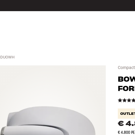
LS
ACCESSOIRES
NDUOWH
Compacte 
BOW
FOR
OUTLE
€ 4
€ 4.800 P