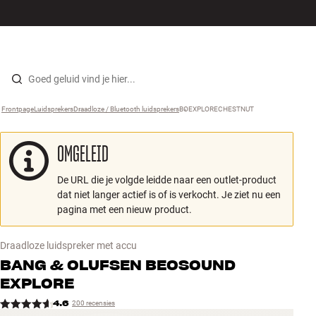
Hi-fi
MENU
WINKELS
INLOGGEN
WINKELWAGEN
Luidsprekers
Skip to content
Frontpage
Luidsprekers
›
Draadloze / Bluetooth luidsprekers
›
BOEXPLORECHESTNUT
›
Platenspeler
OMGELEID
Koptelefoons
De URL die je volgde leidde naar een outlet-product
Surround
dat niet langer actief is of is verkocht. Je ziet nu een
pagina met een nieuw product.
Tv
Draadloze luidspreker met accu
Systeem
BANG & OLUFSEN
BEOSOUND
EXPLORE
Kabels
4.6
200 recensies