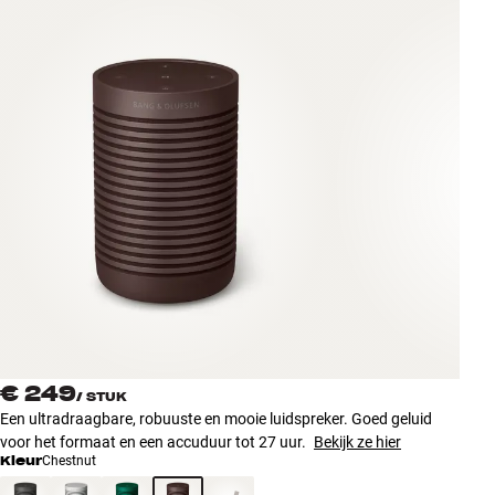
Accessoires
INSPIRATIE
MERKEN
NIEUW
AANBIEDINGEN
Winkels
Klantenservice
Inloggen
Klantenservice
€ 249
Bouw met geluid
/
STUK
Een ultradraagbare, robuuste en mooie luidspreker. Goed geluid
voor het formaat en een accuduur tot 27 uur.
Bekijk ze hier
Kleur
Chestnut