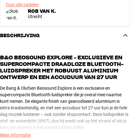
Toon alle nadelen
ROB VAN K.
Utrecht
BESCHRIJVING
B&O BEOSOUND EXPLORE - EXCLUSIEVE EN
SUPERCOMPACTE DRAADLOZE BLUETOOTH-
LUIDSPREKER MET ROBUUST ALUMINIUM
ONTWERP EN EEN ACCUDUUR VAN 27 UUR
De Bang & Olufsen Beosound Explore is een exclusieve en
supercompacte Bluetooth-luidspreker die je overal mee naartoe
kunt nemen. De elegante finish van geanodiseerd aluminium is
extra krasbestendig, en met een accuduur tot 27 uur kun je de hele
dag muziek luisteren – ook zonder stopcontact. Deze luidspreker is
stof- en waterdicht (IP67), dus hij werkt ook op het strand of als je
hem per ongeluk in het zwembad laat vallen.
Meer informatie