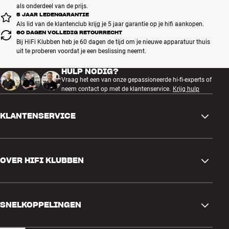
als onderdeel van de prijs.
5 JAAR LEDENGARANTIE
Als lid van de klantenclub krijg je 5 jaar garantie op je hifi aankopen.
60 DAGEN VOLLEDIG RETOURRECHT
Bij HiFi Klubben heb je 60 dagen de tijd om je nieuwe apparatuur thuis
uit te proberen voordat je een beslissing neemt.
HULP NODIG?
Vraag het een van onze gepassioneerde hi-fi-experts of
neem contact op met de klantenservice.
Krijg hulp
KLANTENSERVICE
Contactgegevens
OVER HIFI KLUBBEN
Vragen en antwoorden
Ruilen en retourneren
Winkel zoeken
Bestelling herroepen
SNELKOPPELINGEN
Over ons
Levering