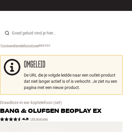
Hi-fi
MENU
WINKELS
INLOGGEN
WINKELWAGEN
Luidsprekers
Skip to content
Frontpage
Koptelefoons
›
In-ear
›
BOEXGO
›
Platenspeler
OMGELEID
Koptelefoons
De URL die je volgde leidde naar een outlet-product
Surround
dat niet langer actief is of is verkocht. Je ziet nu een
pagina met een nieuw product.
Tv
Draadloze in-ear koptelefoon
(set)
Systeem
BANG & OLUFSEN
BEOPLAY EX
4.5
168 recensies
Kabels