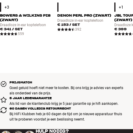
BOWERS & WILKINS PI8
DENON PERL PRO (ZWART)
JBL TOU
(ZWART)
(ZWART)
Draadloze in-ear koptelefoon
€ 153
/ SET
Draadloze in-ear koptelefoon
Draadloze 
€ 341
/ SET
€ 399
392
559
PRIJSMATCH
Goed geluid hoeft niet meer te kosten. Bij ons krijg je advies van experts
als onderdeel van de prijs.
5 JAAR LEDENGARANTIE
Als lid van de klantenclub krijg je 5 jaar garantie op je hifi aankopen.
60 DAGEN VOLLEDIG RETOURRECHT
Bij HiFi Klubben heb je 60 dagen de tijd om je nieuwe apparatuur thuis
uit te proberen voordat je een beslissing neemt.
HULP NODIG?