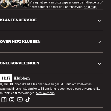
Vraag het een van onze gepassioneerde hi-fi-experts of
neem contact op met de klantenservice.
Krijg hulp
KLANTENSERVICE
Contactgegevens
OVER HIFI KLUBBEN
Vragen en antwoorden
Ruilen en retourneren
Winkel zoeken
Bestelling herroepen
SNELKOPPELINGEN
Over ons
Levering
Klantenclub
Cadeaubonnen
Algemene voorwaarden
Luisteravond
Bij HiFi Klubben draait alles om beeld en geluid – niet om koelkasten,
Bouwen met geluid
wasmachines en staafmixers. Bij ons krijg je voor iedere euro onvergetelijke
Privacybeleid
Prijsvragen
muziek- en filmervaringen.
Meer over ons
Montage en installatie
Werken bij HiFi Klubben
Huur een SOUNDBOKS