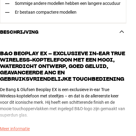
Sommige andere modellen hebben een langere accuduur
Er bestaan compactere modellen
BESCHRIJVING
B&O BEOPLAY EX – EXCLUSIEVE IN-EAR TRUE
WIRELESS-KOPTELEFOON MET EEN MOOI,
WATERDICHT ONTWERP, GOED GELUID,
GEAVANCEERDE ANC EN
GEBRUIKSVRIENDELIJKE TOUCHBEDIENING
De Bang & Olufsen Beoplay EX is een exclusieve in-ear True
Wireless-koptelefoon met steeltjes – en dat is de allereerste keer
voor dit iconische merk. Hij heeft een schitterende finish en de
mooie touchoppervlakken met ingelegd B&O-logo zijn gemaakt van
superdun glas.
De extra grote drivers geven een indrukwekkende geluidskwaliteit
Meer informatie
en met de geavanceerde noise-cancellation (ANC) kun je