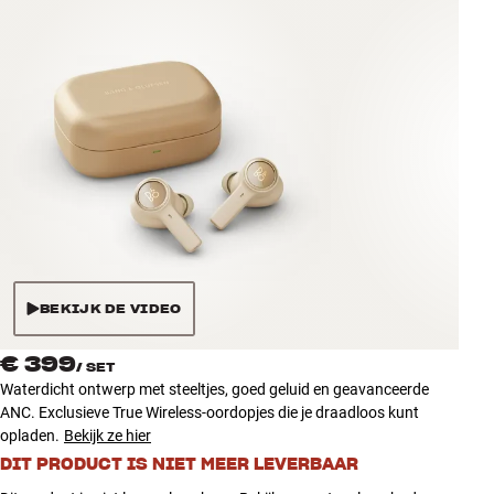
Accessoires
INSPIRATIE
MERKEN
NIEUW
AANBIEDINGEN
Winkels
BEKIJK DE VIDEO
Klantenservice
Inloggen
€ 399
/
SET
Klantenservice
Waterdicht ontwerp met steeltjes, goed geluid en geavanceerde
Bouw met geluid
ANC. Exclusieve True Wireless-oordopjes die je draadloos kunt
opladen.
Bekijk ze hier
DIT PRODUCT IS NIET MEER LEVERBAAR