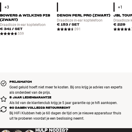
BOWERS & WILKINS PI8
DENON PERL PRO (ZWART)
JBL TOU
(ZWART)
Draadloze in-ear koptelefoon
Draadloze 
€ 153
/ SET
€ 229
Draadloze in-ear koptelefoon
€ 341
/ SET
391
559
PRIJSMATCH
Goed geluid hoeft niet meer te kosten. Bij ons krijg je advies van experts
als onderdeel van de prijs.
5 JAAR LEDENGARANTIE
Als lid van de klantenclub krijg je 5 jaar garantie op je hifi aankopen.
60 DAGEN VOLLEDIG RETOURRECHT
Bij HiFi Klubben heb je 60 dagen de tijd om je nieuwe apparatuur thuis
uit te proberen voordat je een beslissing neemt.
HULP NODIG?