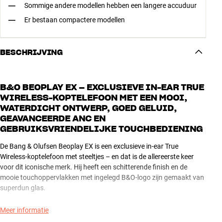
Sommige andere modellen hebben een langere accuduur
Er bestaan compactere modellen
BESCHRIJVING
B&O BEOPLAY EX – EXCLUSIEVE IN-EAR TRUE
WIRELESS-KOPTELEFOON MET EEN MOOI,
WATERDICHT ONTWERP, GOED GELUID,
GEAVANCEERDE ANC EN
GEBRUIKSVRIENDELIJKE TOUCHBEDIENING
De Bang & Olufsen Beoplay EX is een exclusieve in-ear True
Wireless-koptelefoon met steeltjes – en dat is de allereerste keer
voor dit iconische merk. Hij heeft een schitterende finish en de
mooie touchoppervlakken met ingelegd B&O-logo zijn gemaakt van
superdun glas.
De extra grote drivers geven een indrukwekkende geluidskwaliteit
Meer informatie
en met de geavanceerde noise-cancellation (ANC) kun je