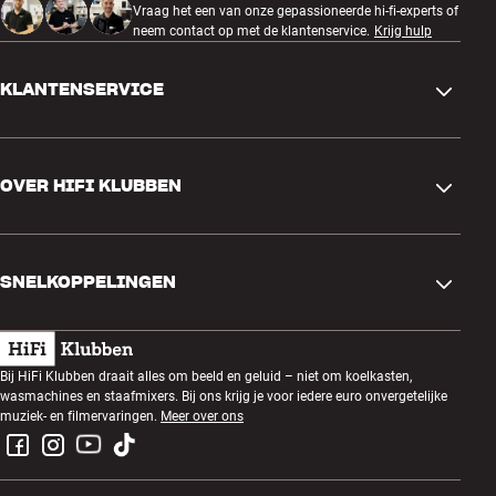
Vraag het een van onze gepassioneerde hi-fi-experts of
neem contact op met de klantenservice.
Krijg hulp
KLANTENSERVICE
Contactgegevens
OVER HIFI KLUBBEN
Vragen en antwoorden
Ruilen en retourneren
Winkel zoeken
Bestelling herroepen
SNELKOPPELINGEN
Over ons
Levering
Klantenclub
Cadeaubonnen
Algemene voorwaarden
Luisteravond
Bij HiFi Klubben draait alles om beeld en geluid – niet om koelkasten,
Bouwen met geluid
wasmachines en staafmixers. Bij ons krijg je voor iedere euro onvergetelijke
Privacybeleid
Prijsvragen
muziek- en filmervaringen.
Meer over ons
Montage en installatie
Werken bij HiFi Klubben
Huur een SOUNDBOKS