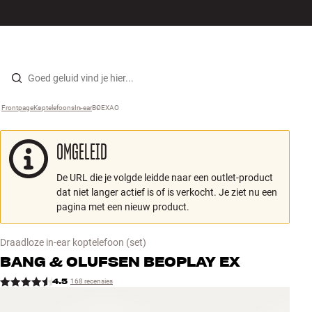
Hi-fi
MENU
WINKELS
INLOGGEN
WINKELWAGEN
Luidsprekers
Skip to content
Frontpage
Koptelefoons
›
In-ear
›
BOEXAO
›
Platenspeler
OMGELEID
Koptelefoons
De URL die je volgde leidde naar een outlet-product
Surround
dat niet langer actief is of is verkocht. Je ziet nu een
pagina met een nieuw product.
Tv
Draadloze in-ear koptelefoon
(set)
Systeem
BANG & OLUFSEN
BEOPLAY EX
4.5
168 recensies
Kabels