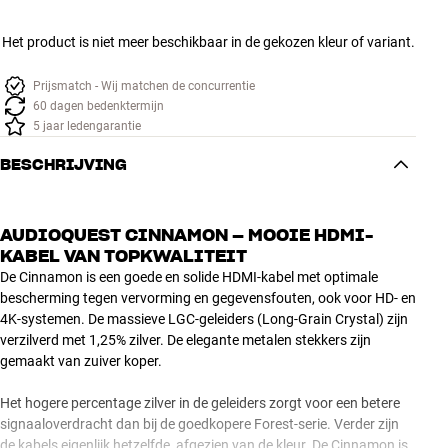
Het product is niet meer beschikbaar in de gekozen kleur of variant.
Prijsmatch - Wij matchen de concurrentie
60 dagen bedenktermijn
5 jaar ledengarantie
BESCHRIJVING
AUDIOQUEST CINNAMON – MOOIE HDMI-
KABEL VAN TOPKWALITEIT
De Cinnamon is een goede en solide HDMI-kabel met optimale
bescherming tegen vervorming en gegevensfouten, ook voor HD- en
4K-systemen. De massieve LGC-geleiders (Long-Grain Crystal) zijn
verzilverd met 1,25% zilver. De elegante metalen stekkers zijn
gemaakt van zuiver koper.
Het hogere percentage zilver in de geleiders zorgt voor een betere
signaaloverdracht dan bij de goedkopere Forest-serie. Verder zijn
de kabels eigenlijk hetzelfde, afgezien van de kleur. De Cinnamon is