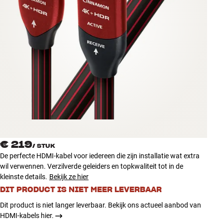
Accessoires
INSPIRATIE
MERKEN
NIEUW
AANBIEDINGEN
Winkels
€ 219
Klantenservice
/
STUK
De perfecte HDMI-kabel voor iedereen die zijn installatie wat extra
Inloggen
wil verwennen. Verzilverde geleiders en topkwaliteit tot in de
Klantenservice
kleinste details.
Bekijk ze hier
Bouw met geluid
DIT PRODUCT IS NIET MEER LEVERBAAR
Dit product is niet langer leverbaar. Bekijk ons actueel aanbod van
HDMI-kabels hier.