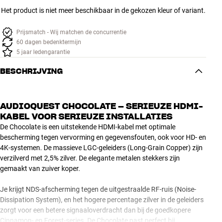
Het product is niet meer beschikbaar in de gekozen kleur of variant.
Prijsmatch - Wij matchen de concurrentie
60 dagen bedenktermijn
5 jaar ledengarantie
BESCHRIJVING
AUDIOQUEST CHOCOLATE – SERIEUZE HDMI-
KABEL VOOR SERIEUZE INSTALLATIES
De Chocolate is een uitstekende HDMI-kabel met optimale
bescherming tegen vervorming en gegevensfouten, ook voor HD- en
4K-systemen. De massieve LGC-geleiders (Long-Grain Copper) zijn
verzilverd met 2,5% zilver. De elegante metalen stekkers zijn
gemaakt van zuiver koper.
Je krijgt NDS-afscherming tegen de uitgestraalde RF-ruis (Noise-
Dissipation System), en het hogere percentage zilver in de geleiders
zorgt voor een betere signaaloverdracht dan bij de goedkopere
Cinnamon- en Forest-series. De Chocolate past perfect bij