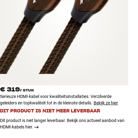
Accessoires
INSPIRATIE
MERKEN
NIEUW
AANBIEDINGEN
Winkels
€ 319
Klantenservice
/
STUK
Serieuze HDMI-kabel voor kwaliteitsinstallaties. Verzilverde
Inloggen
geleiders en topkwaliteit tot in de kleinste details.
Bekijk ze hier
Klantenservice
Bouw met geluid
DIT PRODUCT IS NIET MEER LEVERBAAR
Dit product is niet langer leverbaar. Bekijk ons actueel aanbod van
HDMI-kabels hier.