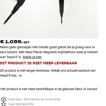
Accessoires
INSPIRATIE
MERKEN
NIEUW
€ 1.099
/
SET
Neem geen genoegen met minder goed geluid als je graag naar in-
AANBIEDINGEN
ears luistert. Met deze Planar Magnetic-koptelefoon weet je meteen
wat ‘head-fi’ is.
Bekijk ze hier
DIT PRODUCT IS NIET MEER LEVERBAAR
Winkels
Klantenservice
Dit product is niet langer leverbaar. Bekijk ons actueel aanbod van
Inloggen
Head-fi hier.
Klantenservice
Bouw met geluid
Het product is niet meer beschikbaar in de gekozen kleur of variant.
Prijsmatch - Wij matchen de concurrentie
5 jaar ledengarantie