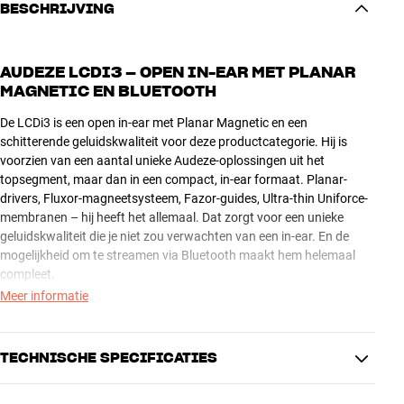
BESCHRIJVING
AUDEZE LCDI3 – OPEN IN-EAR MET PLANAR
MAGNETIC EN BLUETOOTH
De LCDi3 is een open in-ear met Planar Magnetic en een
schitterende geluidskwaliteit voor deze productcategorie. Hij is
voorzien van een aantal unieke Audeze-oplossingen uit het
topsegment, maar dan in een compact, in-ear formaat. Planar-
drivers, Fluxor-magneetsysteem, Fazor-guides, Ultra-thin Uniforce-
membranen – hij heeft het allemaal. Dat zorgt voor een unieke
geluidskwaliteit die je niet zou verwachten van een in-ear. En de
mogelijkheid om te streamen via Bluetooth maakt hem helemaal
compleet.
Meer informatie
Het geluid van de LCDi3 heeft een natuurlijke warmte en
muzikaliteit die echt onweerstaanbaar zijn, of je nu naar
elektronische of akoestische muziek luistert. Hij heeft een groot en
TECHNISCHE SPECIFICATIES
ruimtelijk geluidsbeeld met een diepe, dynamische bas, eindeloos
veel details en een uitstekende plaatsing van stemmen en