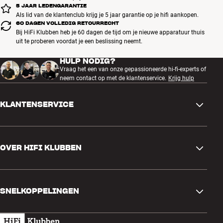
5 JAAR LEDENGARANTIE
Als lid van de klantenclub krijg je 5 jaar garantie op je hifi aankopen.
60 DAGEN VOLLEDIG RETOURRECHT
Bij HiFi Klubben heb je 60 dagen de tijd om je nieuwe apparatuur thuis
uit te proberen voordat je een beslissing neemt.
HULP NODIG?
Vraag het een van onze gepassioneerde hi-fi-experts of
neem contact op met de klantenservice.
Krijg hulp
KLANTENSERVICE
Contactgegevens
OVER HIFI KLUBBEN
Vragen en antwoorden
Ruilen en retourneren
Winkel zoeken
Bestelling herroepen
SNELKOPPELINGEN
Over ons
Levering
Klantenclub
Cadeaubonnen