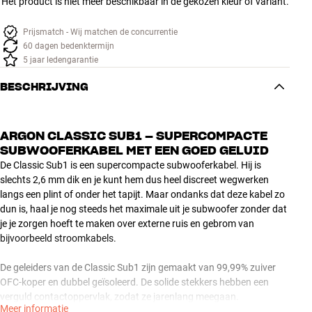
Het product is niet meer beschikbaar in de gekozen kleur of variant.
Accessoires
Prijsmatch - Wij matchen de concurrentie
60 dagen bedenktermijn
INSPIRATIE
5 jaar ledengarantie
MERKEN
BESCHRIJVING
NIEUW
ARGON CLASSIC SUB1 – SUPERCOMPACTE
SUBWOOFERKABEL MET EEN GOED GELUID
AANBIEDINGEN
De Classic Sub1 is een supercompacte subwooferkabel. Hij is
slechts 2,6 mm dik en je kunt hem dus heel discreet wegwerken
Winkels
langs een plint of onder het tapijt. Maar ondanks dat deze kabel zo
Klantenservice
dun is, haal je nog steeds het maximale uit je subwoofer zonder dat
Inloggen
je je zorgen hoeft te maken over externe ruis en gebrom van
Klantenservice
bijvoorbeeld stroomkabels.
Bouw met geluid
De geleiders van de Classic Sub1 zijn gemaakt van 99,99% zuiver
OFC-koper en dubbel geïsoleerd. De solide stekkers hebben een
verguld contactoppervlak, zodat ze jarenlang meegaan.
Meer informatie