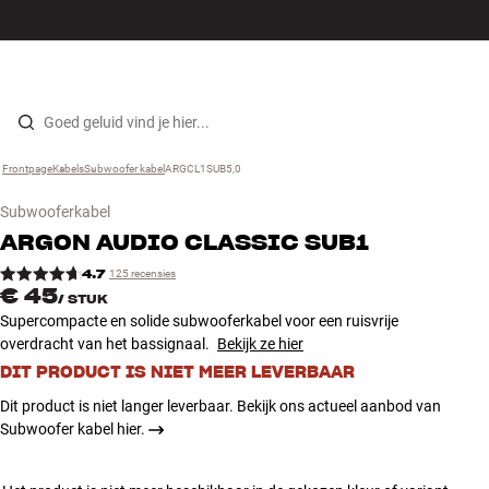
Hi-fi
MENU
WINKELS
INLOGGEN
WINKELWAGEN
Luidsprekers
Skip to content
Frontpage
Kabels
›
Subwoofer kabel
›
ARGCL1SUB5,0
›
Platenspeler
Subwooferkabel
Koptelefoons
ARGON AUDIO
CLASSIC SUB1
4.7
125 recensies
€ 45
Surround
/
STUK
Supercompacte en solide subwooferkabel voor een ruisvrije
overdracht van het bassignaal.
Bekijk ze hier
Tv
DIT PRODUCT IS NIET MEER LEVERBAAR
Systeem
Dit product is niet langer leverbaar. Bekijk ons actueel aanbod van
Subwoofer kabel hier.
Kabels