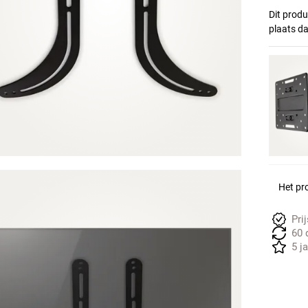
Dit produ
plaats d
Het pro
Pri
60 
5 j