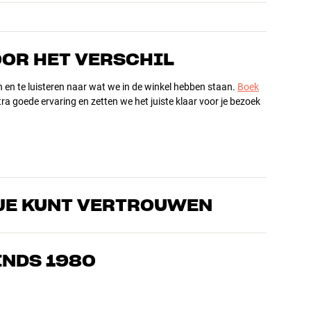
OOR HET VERSCHIL
n en te luisteren naar wat we in de winkel hebben staan.
Boek
ra goede ervaring en zetten we het juiste klaar voor je bezoek
JE KUNT VERTROUWEN
s die de producten door en door kennen en gepassioneerd zijn
ls home cinema. Vertel ons wat je zoekt, dan vinden we samen
INDS 1980
n en budget
ziek, home cinema en tv zijn zorgvuldig geselecteerd en
d voor je portemonnee én het milieu.