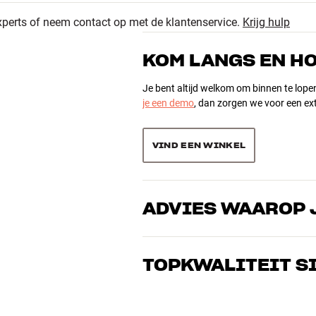
3.7
xperts of neem contact op met de klantenservice.
Krijg hulp
6
gte x diepte)
18 recensies
1
KOM LANGS EN H
1
Je bent altijd welkom om binnen te lope
je een demo
, dan zorgen we voor een ext
Sorteer producten op
VIND EEN WINKEL
ADVIES WAAROP 
Onze medewerkers zijn echte liefhebber
over goed geluid – voor zowel muziek a
TOPKWALITEIT S
de perfecte oplossing voor jouw wense
Alle producten van HiFi Klubben voor mu
gebouwd om jarenlang mee te gaan. Goe
BOEK EEN EXPERT