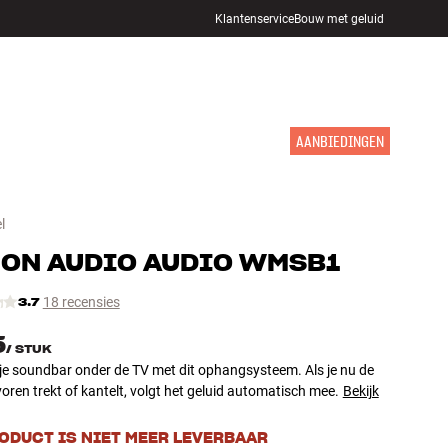
Klantenservice
Bouw met geluid
WINKELS
INLOGGEN
WINKELWAGEN
INSPIRATIE
MERKEN
NIEUW
AANBIEDINGEN
l
ON AUDIO
AUDIO WMSB1
3.7
18 recensies
5
/
STUK
je soundbar onder de TV met dit ophangsysteem. Als je nu de
oren trekt of kantelt, volgt het geluid automatisch mee.
Bekijk
RODUCT IS NIET MEER LEVERBAAR