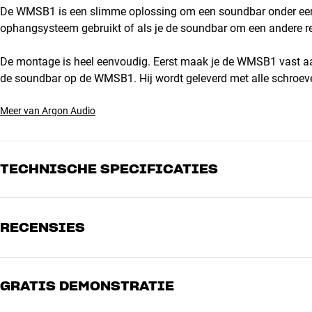
De WMSB1 is een slimme oplossing om een soundbar onder een f
ophangsysteem gebruikt of als je de soundbar om een andere r
De montage is heel eenvoudig. Eerst maak je de WMSB1 vast aa
de soundbar op de WMSB1. Hij wordt geleverd met alle schroeve
Meer van Argon Audio
TECHNISCHE SPECIFICATIES
RECENSIES
PRESTATIES
Max. draagvermogen
15 kg
AFMETINGEN EN DESIGN
GRATIS DEMONSTRATIE
5
Kleur
Zwart
4