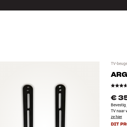
LS
ACCESSOIRES
TV-beuge
ARG
€ 3
Bevestig 
TV naar v
ze hier
DIT P