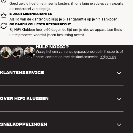
Minimale afstand tot muur: 35 mm
Goed geluid hoeft niet meer te kosten. Bij ons krijg je advies van experts
Maximale afstand tot muur: 30 cm
als onderdeel van de prijs.
5 JAAR LEDENGARANTIE
Kan na montage horizontaal worden bijgesteld
Als lid van de klantenclub krijg je 5 jaar garantie op je hifi aankopen.
Horizontaal/verticaal draaibaar: maximaal ±60 graden/±20 graden
60 DAGEN VOLLEDIG RETOURRECHT
Geïntegreerd kabelsysteem
Bij HiFi Klubben heb je 60 dagen de tijd om je nieuwe apparatuur thuis
uit te proberen voordat je een beslissing neemt.
Maximale schermdiepte: 45 mm
Past bij VESA-montageopeningen tot 400x400
HULP NODIG?
Maximale belasting: 18 kg
Vraag het een van onze gepassioneerde hi-fi-experts of
Kleur: Zwart of wit
neem contact op met de klantenservice.
Krijg hulp
KLANTENSERVICE
Contactgegevens
OVER HIFI KLUBBEN
Vragen en antwoorden
Ruilen en retourneren
Winkel zoeken
Bestelling herroepen
SNELKOPPELINGEN
Over ons