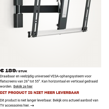
Accessoires
INSPIRATIE
MERKEN
NIEUW
AANBIEDINGEN
Winkels
€ 189
Klantenservice
/
STUK
Draaibaar en veelzijdig universeel VESA-ophangsysteem voor
Inloggen
flatscreens van 26” tot 55”. Kan horizontaal en verticaal gedraaid
Klantenservice
worden.
Bekijk ze hier
Bouw met geluid
DIT PRODUCT IS NIET MEER LEVERBAAR
Dit product is niet langer leverbaar. Bekijk ons actueel aanbod van
TV accessoires hier.