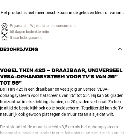
Het product is niet meer beschikbaar in de gekozen kleur of variant.
Prijsmatch - Wij matchen de concurrentie
60 dagen bedenktermijn
5 jaar ledengarantie
BESCHRIJVING
VOGEL THIN 425 – DRAAIBAAR, UNIVERSEEL
VESA-OPHANGSYSTEEM VOOR TV’S VAN 26”
TOT 55”
De THIN 425 is een draaibaar en veelzijdig universeel VESA-
ophangsysteem voor flatscreens van 26” tot 55”. Hij kan 60 graden
horizontaal in elke richting draaien, en 20 graden verticaal. Zo heb
je altijd de beste kijkhoek op je beeldscherm. Tegelijkertijd kan de TV
natuurlijk ook gewoon plat tegen de muur staan als je dat wilt.
De afstand tot de muur is slechts 3,5 cm als het ophangsysteem
helemaal is ingeklapt, zodat je er in feite niets van ziet. De TV kan 30