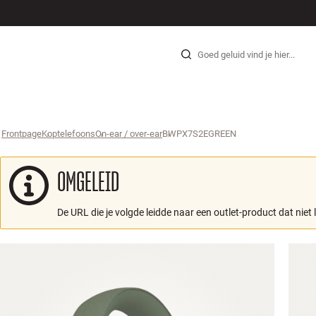
HI-FI
LUIDSPREKERS
PLATENSPELER
KOPTELEFOONS
SURROUND
TV
SYSTEEM
KABE
Skip to content
Frontpage
Koptelefoons
›
On-ear / over-ear
›
BWPX7S2EGREEN
›
OMGELEID
De URL die je volgde leidde naar een outlet-product dat niet 