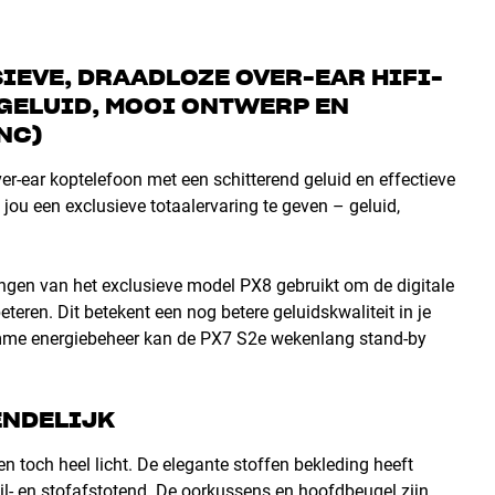
IEVE, DRAADLOZE OVER-EAR HIFI-
GELUID, MOOI ONTWERP EN
NC)
r-ear koptelefoon met een schitterend geluid en effectieve
ou een exclusieve totaalervaring te geven – geluid,
ngen van het exclusieve model PX8 gebruikt om de digitale
teren. Dit betekent een nog betere geluidskwaliteit in je
imme energiebeheer kan de PX7 S2e wekenlang stand-by
ENDELIJK
 toch heel licht. De elegante stoffen bekleding heeft
il- en stofafstotend. De oorkussens en hoofdbeugel zijn