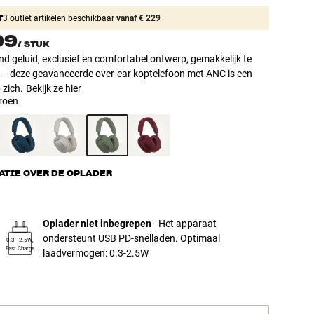
T
3 outlet artikelen beschikbaar
vanaf € 229
99
/
STUK
nd geluid, exclusief en comfortabel ontwerp, gemakkelijk te
 – deze geavanceerde over-ear koptelefoon met ANC is een
 zich.
Bekijk ze hier
roen
ATIE OVER DE OPLADER
Oplader niet inbegrepen
- Het apparaat
ondersteunt USB PD-snelladen. Optimaal
0.3 - 2.5W,
Fast Charge
laadvermogen: 0.3-2.5W