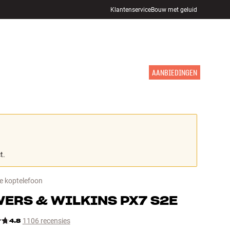
Klantenservice
Bouw met geluid
WINKELS
INLOGGEN
WINKELWAGEN
INSPIRATIE
MERKEN
NIEUW
AANBIEDINGEN
t.
e koptelefoon
ERS & WILKINS
PX7 S2E
4.8
1106 recensies