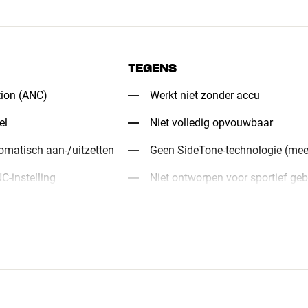
TEGENS
tion (ANC)
Werkt niet zonder accu
el
Niet volledig opvouwbaar
tomatisch aan-/uitzetten
Geen SideTone-technologie (meel
C-instelling
Niet ontworpen voor sportief geb