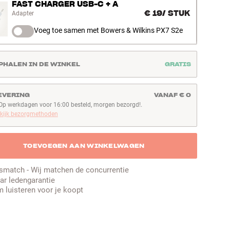
FAST CHARGER USB-C + A
€ 19
/
STUK
Adapter
Voeg toe samen met Bowers & Wilkins PX7 S2e
PHALEN IN DE WINKEL
GRATIS
EVERING
VANAF € 0
Op werkdagen voor 16:00 besteld, morgen bezorgd!.
p werkdagen voor 16:00 besteld, morgen bezorgd!
kijk bezorgmethoden
TOEVOEGEN AAN WINKELWAGEN
jsmatch - Wij matchen de concurrentie
aar ledengarantie
 luisteren voor je koopt