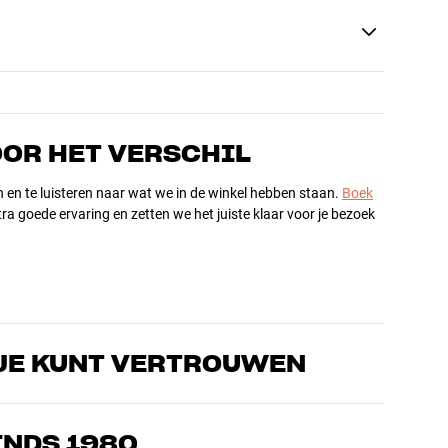
OOR HET VERSCHIL
n en te luisteren naar wat we in de winkel hebben staan.
Boek
ra goede ervaring en zetten we het juiste klaar voor je bezoek
JE KUNT VERTROUWEN
s die de producten door en door kennen en gepassioneerd zijn
ls home cinema. Vertel ons wat je zoekt, dan vinden we samen
INDS 1980
n en budget