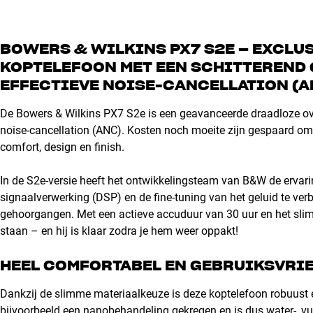
BOWERS & WILKINS PX7 S2E – EXCLUS
KOPTELEFOON MET EEN SCHITTEREND 
EFFECTIEVE NOISE-CANCELLATION (A
De Bowers & Wilkins PX7 S2e is een geavanceerde draadloze ove
noise-cancellation (ANC). Kosten noch moeite zijn gespaard om j
comfort, design en finish.
In de S2e-versie heeft het ontwikkelingsteam van B&W de ervari
signaalverwerking (DSP) en de fine-tuning van het geluid te verbe
gehoorgangen. Met een actieve accuduur van 30 uur en het sl
staan – en hij is klaar zodra je hem weer oppakt!
HEEL COMFORTABEL EN GEBRUIKSVRI
Dankzij de slimme materiaalkeuze is deze koptelefoon robuust en
bijvoorbeeld een nanobehandeling gekregen en is dus water-, vu