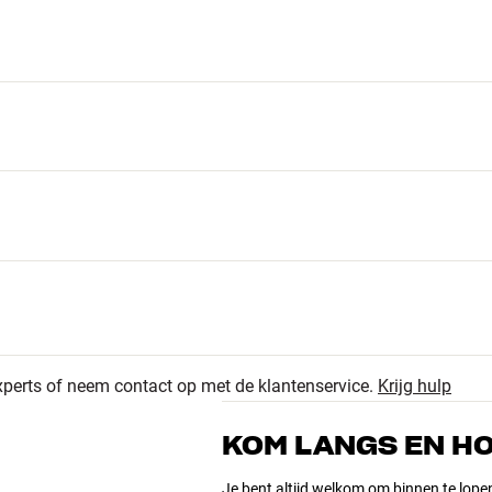
xperts of neem contact op met de klantenservice.
Krijg hulp
4
4.6
KOM LANGS EN H
3
0
Je bent altijd welkom om binnen te lope