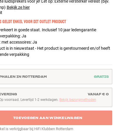
te luidsprekers voor je! Let op: Externe versterker vereist (bijv.
mp)
Bekijk ze hier
it
S GELDT ENKEL VOOR DIT OUTLET PRODUCT
erkeert in goede staat. Inclusief 10 jaar ledengarantie
 verpakking
:
Ja
 met accessoires
:
Ja
ct is in nieuwstaat - Het product is geretourneerd en/of heeft
ende verpakking
PHALEN IN ROTTERDAM
GRATIS
EVERING
VANAF € 0
Op voorraad. Levertijd 1-2 werkdagen.
Bekijk bezorgmethoden
p voorraad. Levertijd 1-2 werkdagen
TOEVOEGEN AAN WINKELWAGEN
ikel is verkrijgbaar bij HiFi Klubben Rotterdam