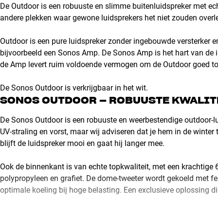
De Outdoor is een robuuste en slimme buitenluidspreker met echt
andere plekken waar gewone luidsprekers het niet zouden overl
Outdoor is een pure luidspreker zonder ingebouwde versterker 
bijvoorbeeld een Sonos Amp. De Sonos Amp is het hart van de i
de Amp levert ruim voldoende vermogen om de Outdoor goed tot 
De Sonos Outdoor is verkrijgbaar in het wit.
SONOS OUTDOOR – ROBUUSTE KWALITEI
De Sonos Outdoor is een robuuste en weerbestendige outdoor-luids
UV-straling en vorst, maar wij adviseren dat je hem in de winter 
blijft de luidspreker mooi en gaat hij langer mee.
Ook de binnenkant is van echte topkwaliteit, met een krachti
polypropyleen en grafiet. De dome-tweeter wordt gekoeld met fe
optimale koeling bij hoge belasting. Een exclusieve oplossing die j