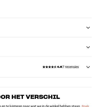
7 recensies
4.6
OOR HET VERSCHIL
n en te luisteren naar wat we in de winkel hebben staan.
Boek