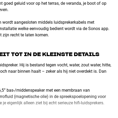
 goed geluid voor op het terras, de veranda, je boot of op
even.
en wordt aangesloten middels luidsprekerkabels met
nstallatie welke eenvoudig bedient wordt via de Sonos app.
zijn recht te laten komen.
T TOT IN DE KLEINSTE DETAILS
preker. Hij is bestand tegen vocht, water, zout water, hitte,
toch naar binnen haalt – zeker als hij niet overdekt is. Dan
ge 6,5” bas-/middenspeaker met een membraan van
rrofluid (magnetische olie) in de spreekspoelopening voor
e eigenlijk alleen ziet bij echt serieuze hifi-luidsprekers.