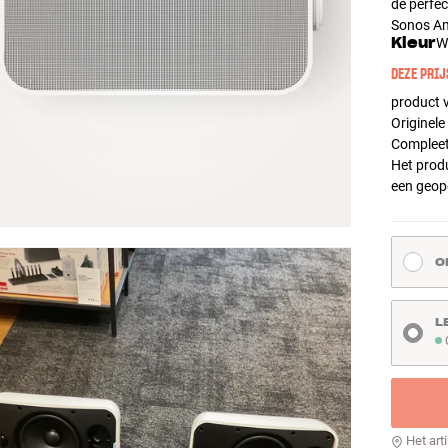
de perfec
Sonos A
Kleur
W
DEZE PRIJ
product v
Originele
Compleet
Het produ
een geop
O
L
O
Het art