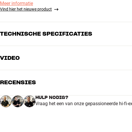
Meer informatie
Vind hier het nieuwe product
TECHNISCHE SPECIFICATIES
VIDEO
LUIDSPREKERTECHNOLOGIE
Bi-wire
Nee
Formaat tweeter
1"
Formaat woofer
6.5"
RECENSIES
PRODUCTINFORMATIE
HULP NODIG?
Vraag het een van onze gepassioneerde hi-fi-e
Waterbestendig
Ja
5
4
ALGEMENE KARAKTERISTIEKEN
Categorie : Tweeweg-luidspreker voor buiten
3