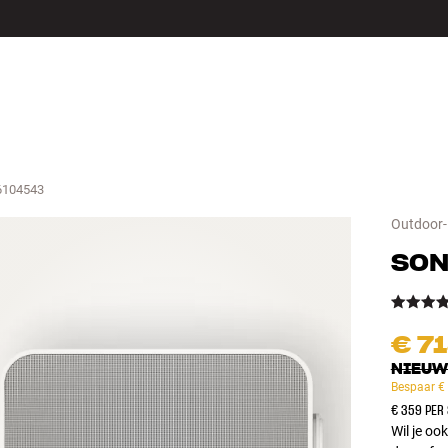
LS
ACCESSOIRES
104543
Outdoor-
SO
€ 7
NIEUW
Bespaar
€
€ 359 PER
Wil je oo