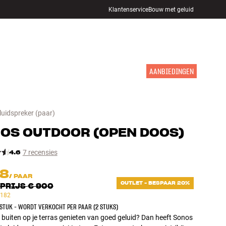
Klantenservice
Bouw met geluid
WINKELS
INLOGGEN
WINKELWAGEN
INSPIRATIE
MERKEN
NIEUW
AANBIEDINGEN
luidspreker
(paar)
NOS
OUTDOOR
(
OPEN DOOS
)
4.6
7 recensies
18
/
PAAR
OUTLET - BESPAAR 20%
PRIJS
€ 900
 182
 STUK - WORDT VERKOCHT PER PAAR (2 STUKS)
k buiten op je terras genieten van goed geluid? Dan heeft Sonos