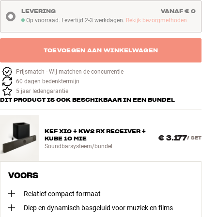
LEVERING
VANAF € 0
Op voorraad. Levertijd 2-3 werkdagen.
Bekijk bezorgmethoden
Op voorraad. Levertijd 2-3 werkdagen
TOEVOEGEN AAN WINKELWAGEN
Prijsmatch - Wij matchen de concurrentie
60 dagen bedenktermijn
5 jaar ledengarantie
DIT PRODUCT IS OOK BESCHIKBAAR IN EEN BUNDEL
KEF XIO + KW2 RX RECEIVER +
€ 3.177
KUBE 10 MIE
/
SET
Soundbarsysteem/bundel
VOORS
Relatief compact formaat
Diep en dynamisch basgeluid voor muziek en films