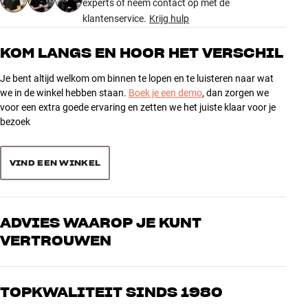
experts of neem contact op met de
Functie voor automatisch aan-
Ja
klantenservice.
Krijg hulp
en uitzetten
5
14
Faseregeling
Ja
4
1
KOM LANGS EN HOOR HET VERSCHIL
3
0
ENERGIE
Je bent altijd welkom om binnen te lopen en te luisteren naar wat
2
1
we in de winkel hebben staan.
Boek je een demo
, dan zorgen we
Verbruik stand-by
0,5
voor een extra goede ervaring en zetten we het juiste klaar voor je
1
1
bezoek
AFMETINGEN EN DESIGN
Kleur
Zwart
Sorteer producten op
Gewicht (kg)
15
VIND EEN WINKEL
Gewicht verpakking (kg)
18,3
49,5 x 49,5 x 44 cm (breedte x
Afmetingen (verpakking)
hoogte x diepte)
ADVIES WAAROP JE KUNT
35,3 x 37 x 37 cm (breedte x
Afmetingen (product)
VERTROUWEN
hoogte x diepte)
Onze medewerkers zijn echte liefhebbers die de producten door en
ALGEMENE KARAKTERISTIEKEN
door kennen en gepassioneerd zijn over goed geluid – voor zowel
TOPKWALITEIT SINDS 1980
Gesloten behuizing
muziek als home cinema. Vertel ons wat je zoekt, dan vinden we