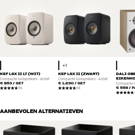
KEF LSX II LT (WIT)
KEF LSX II (ZWART)
DALI OB
EIKENHO
Compacte luidsprekers - Actief
Compacte luidsprekers - Actief
€ 853
/ SET
€ 1.230
/ SET
Compacte l
€ 558
/ 
96
68
AANBEVOLEN ALTERNATIEVEN