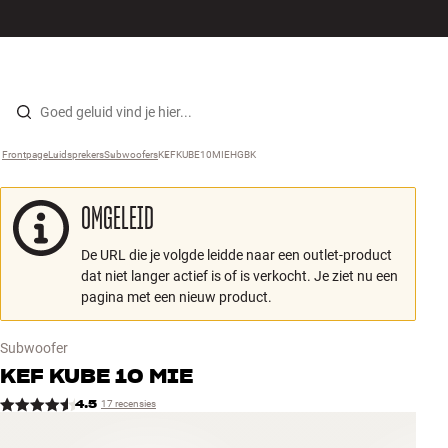
Hi-fi
MENU
WINKELS
INLOGGEN
WINKELWAGEN
Luidsprekers
Skip to content
Frontpage
Luidsprekers
›
Subwoofers
›
KEFKUBE10MIEHGBK
›
Platenspeler
OMGELEID
Koptelefoons
De URL die je volgde leidde naar een outlet-product
Surround
dat niet langer actief is of is verkocht. Je ziet nu een
pagina met een nieuw product.
Tv
Subwoofer
Systeem
KEF
KUBE 10 MIE
4.5
17 recensies
Kabels