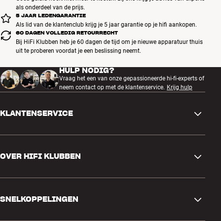
als onderdeel van de prijs.
5 JAAR LEDENGARANTIE
Als lid van de klantenclub krijg je 5 jaar garantie op je hifi aankopen.
60 DAGEN VOLLEDIG RETOURRECHT
Bij HiFi Klubben heb je 60 dagen de tijd om je nieuwe apparatuur thuis
uit te proberen voordat je een beslissing neemt.
HULP NODIG?
Vraag het een van onze gepassioneerde hi-fi-experts of
neem contact op met de klantenservice.
Krijg hulp
KLANTENSERVICE
Contactgegevens
OVER HIFI KLUBBEN
Vragen en antwoorden
Ruilen en retourneren
Winkel zoeken
Bestelling herroepen
SNELKOPPELINGEN
Over ons
Levering