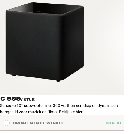
Accessoires
INSPIRATIE
MERKEN
NIEUW
AANBIEDINGEN
Winkels
Klantenservice
Inloggen
€ 699
/
STUK
Klantenservice
Serieuze 10”-subwoofer met 300 watt en een diep en dynamisch
Bouw met geluid
basgeluid voor muziek en films.
Bekijk ze hier
OPHALEN IN DE WINKEL
GRATIS