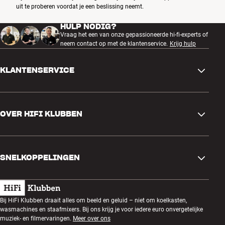
uit te proberen voordat je een beslissing neemt.
HULP NODIG?
Vraag het een van onze gepassioneerde hi-fi-experts of
neem contact op met de klantenservice.
Krijg hulp
KLANTENSERVICE
Contactgegevens
OVER HIFI KLUBBEN
Vragen en antwoorden
Ruilen en retourneren
Winkel zoeken
Bestelling herroepen
SNELKOPPELINGEN
Over ons
Levering
Klantenclub
Cadeaubonnen
Algemene voorwaarden
Luisteravond
Bij HiFi Klubben draait alles om beeld en geluid – niet om koelkasten,
Bouwen met geluid
wasmachines en staafmixers. Bij ons krijg je voor iedere euro onvergetelijke
Privacybeleid
Prijsvragen
muziek- en filmervaringen.
Meer over ons