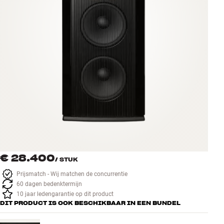
Accessoires
INSPIRATIE
MERKEN
NIEUW
AANBIEDINGEN
Winkels
Klantenservice
€ 28.400
Inloggen
/
STUK
Klantenservice
Prijsmatch - Wij matchen de concurrentie
Bouw met geluid
60 dagen bedenktermijn
10 jaar ledengarantie op dit product
DIT PRODUCT IS OOK BESCHIKBAAR IN EEN BUNDEL