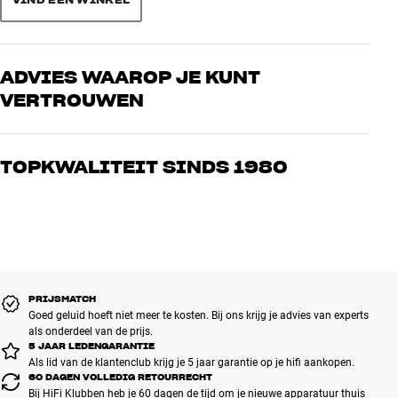
ADVIES WAAROP JE KUNT
VERTROUWEN
Onze medewerkers zijn echte liefhebbers die de producten door en
door kennen en gepassioneerd zijn over goed geluid – voor zowel
TOPKWALITEIT SINDS 1980
muziek als home cinema. Vertel ons wat je zoekt, dan vinden we
samen de perfecte oplossing voor jouw wensen en budget
Alle producten van HiFi Klubben voor muziek, home cinema en tv
zijn zorgvuldig geselecteerd en gebouwd om jarenlang mee te gaan.
Goed voor je portemonnee én het milieu.
BOEK EEN EXPERT
PRIJSMATCH
Goed geluid hoeft niet meer te kosten. Bij ons krijg je advies van experts
als onderdeel van de prijs.
5 JAAR LEDENGARANTIE
Als lid van de klantenclub krijg je 5 jaar garantie op je hifi aankopen.
60 DAGEN VOLLEDIG RETOURRECHT
Bij HiFi Klubben heb je 60 dagen de tijd om je nieuwe apparatuur thuis