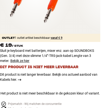
Accessoires
INSPIRATIE
MERKEN
OUTLET
1 outlet artikel beschikbaar
vanaf € 9
NIEUW
€ 19
/
STUK
Sluit je keyboard met batterijen, mixer enz. aan op SOUNDBOKS
AANBIEDINGEN
(Gen. 3/4) met deze slimme 1/4”-TRS-jack-kabel Lengte van 3
meter.
Bekijk ze hier
Winkels
DIT PRODUCT IS NIET MEER LEVERBAAR
Klantenservice
Dit product is niet langer leverbaar. Bekijk ons actueel aanbod van
Inloggen
Kabels hier.
Klantenservice
Bouw met geluid
Het product is niet meer beschikbaar in de gekozen kleur of variant.
Prijsmatch - Wij matchen de concurrentie