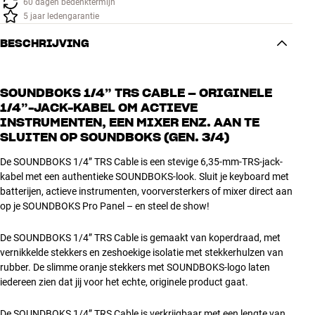
60 dagen bedenktermijn
5 jaar ledengarantie
BESCHRIJVING
SOUNDBOKS 1/4” TRS CABLE – ORIGINELE
1/4”-JACK-KABEL OM ACTIEVE
INSTRUMENTEN, EEN MIXER ENZ. AAN TE
SLUITEN OP SOUNDBOKS (GEN. 3/4)
De SOUNDBOKS 1/4” TRS Cable is een stevige 6,35-mm-TRS-jack-
kabel met een authentieke SOUNDBOKS-look. Sluit je keyboard met
batterijen, actieve instrumenten, voorversterkers of mixer direct aan
op je SOUNDBOKS Pro Panel – en steel de show!
De SOUNDBOKS 1/4” TRS Cable is gemaakt van koperdraad, met
vernikkelde stekkers en zeshoekige isolatie met stekkerhulzen van
rubber. De slimme oranje stekkers met SOUNDBOKS-logo laten
iedereen zien dat jij voor het echte, originele product gaat.
De SOUNDBOKS 1/4” TRS Cable is verkrijgbaar met een lengte van