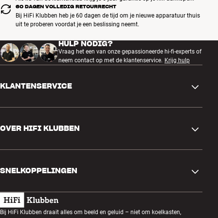
60 DAGEN VOLLEDIG RETOURRECHT
Bij HiFi Klubben heb je 60 dagen de tijd om je nieuwe apparatuur thuis
uit te proberen voordat je een beslissing neemt.
HULP NODIG?
Vraag het een van onze gepassioneerde hi-fi-experts of
neem contact op met de klantenservice.
Krijg hulp
KLANTENSERVICE
Contactgegevens
OVER HIFI KLUBBEN
Vragen en antwoorden
Ruilen en retourneren
Winkel zoeken
Bestelling herroepen
SNELKOPPELINGEN
Over ons
Levering
Klantenclub
Cadeaubonnen
Algemene voorwaarden
Luisteravond
Bij HiFi Klubben draait alles om beeld en geluid – niet om koelkasten,