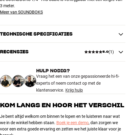
3 meter.
Meer van SOUNDBOKS
TECHNISCHE SPECIFICATIES
RECENSIES
(
1
)
5.0
PRODUCTINFORMATIE
Kabellengte (m)
3
HULP NODIG?
5.0
Vraag het een van onze gepassioneerde hi-fi-
AFMETINGEN EN DESIGN
experts of neem contact op met de
Kleur
Zwart
klantenservice.
Krijg hulp
1 recensie
Gewicht (kg)
0,11
Gewicht verpakking (kg)
0,14
KOM LANGS EN HOOR HET VERSCHIL
27 x 25 x 1 cm (breedte x hoogte
Afmetingen (verpakking)
5
1
x diepte)
Je bent altijd welkom om binnen te lopen en te luisteren naar wat
4
0
we in de winkel hebben staan.
Boek je een demo
, dan zorgen we
ALGEMENE KARAKTERISTIEKEN
3
voor een extra goede ervaring en zetten we het juiste klaar voor je
0