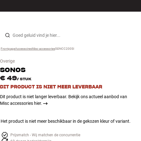
Hi-fi
MENU
WINKELS
INLOGGEN
WINKELWAGEN
Luidsprekers
Skip to content
Frontpage
Accessoires
›
Misc accessories
›
SONCC200SI
›
Platenspeler
Overige
Koptelefoons
SONOS
€ 49
/
STUK
Surround
DIT PRODUCT IS NIET MEER LEVERBAAR
Dit product is niet langer leverbaar. Bekijk ons actueel aanbod van
Tv
Misc accessories hier.
Systeem
Het product is niet meer beschikbaar in de gekozen kleur of variant.
Kabels
Prijsmatch - Wij matchen de concurrentie