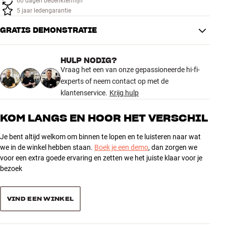
60 dagen bedenktermijn
Accessoires
5 jaar ledengarantie
GRATIS DEMONSTRATIE
INSPIRATIE
MERKEN
HULP NODIG?
Vraag het een van onze gepassioneerde hi-fi-
experts of neem contact op met de
NIEUW
klantenservice.
Krijg hulp
AANBIEDINGEN
KOM LANGS EN HOOR HET VERSCHIL
Winkels
Je bent altijd welkom om binnen te lopen en te luisteren naar wat
Klantenservice
we in de winkel hebben staan.
Boek je een demo
, dan zorgen we
Inloggen
voor een extra goede ervaring en zetten we het juiste klaar voor je
Klantenservice
bezoek
Bouw met geluid
VIND EEN WINKEL