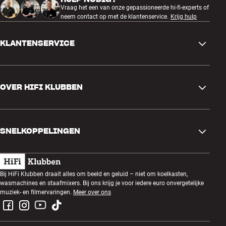
Vraag het een van onze gepassioneerde hi-fi-experts of
neem contact op met de klantenservice.
Krijg hulp
KLANTENSERVICE
Contactgegevens
OVER HIFI KLUBBEN
Vragen en antwoorden
Ruilen en retourneren
Winkel zoeken
Bestelling herroepen
SNELKOPPELINGEN
Over ons
Levering
Klantenclub
Cadeaubonnen
Algemene voorwaarden
Luisteravond
Bij HiFi Klubben draait alles om beeld en geluid – niet om koelkasten,
Bouwen met geluid
wasmachines en staafmixers. Bij ons krijg je voor iedere euro onvergetelijke
Privacybeleid
Prijsvragen
muziek- en filmervaringen.
Meer over ons
Montage en installatie
Werken bij HiFi Klubben
Huur een SOUNDBOKS