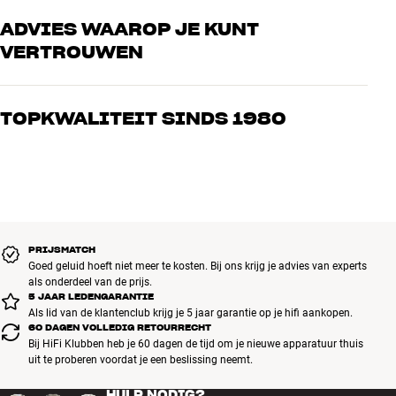
ADVIES WAAROP JE KUNT
VERTROUWEN
Onze medewerkers zijn echte liefhebbers die de producten door en
door kennen en gepassioneerd zijn over goed geluid – voor zowel
TOPKWALITEIT SINDS 1980
muziek als home cinema. Vertel ons wat je zoekt, dan vinden we
samen de perfecte oplossing voor jouw wensen en budget
Alle producten van HiFi Klubben voor muziek, home cinema en tv
zijn zorgvuldig geselecteerd en gebouwd om jarenlang mee te gaan.
Goed voor je portemonnee én het milieu.
BOEK EEN EXPERT
PRIJSMATCH
Goed geluid hoeft niet meer te kosten. Bij ons krijg je advies van experts
als onderdeel van de prijs.
5 JAAR LEDENGARANTIE
Als lid van de klantenclub krijg je 5 jaar garantie op je hifi aankopen.
60 DAGEN VOLLEDIG RETOURRECHT
Bij HiFi Klubben heb je 60 dagen de tijd om je nieuwe apparatuur thuis
uit te proberen voordat je een beslissing neemt.
HULP NODIG?