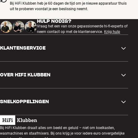
Bij HiFi Klubben heb je 60 dagen de tijd om je nieuwe apparatuur thuis
uit te proberen voordat je een beslissing neemt.
HULP NODIG?
Vraag het een van onze gepassioneerde hi-fi-experts of
neem contact op met de klantenservice.
Krijg hulp
KLANTENSERVICE
Contactgegevens
OVER HIFI KLUBBEN
Vragen en antwoorden
Ruilen en retourneren
Winkel zoeken
Bestelling herroepen
SNELKOPPELINGEN
Over ons
Levering
Klantenclub
Cadeaubonnen
Algemene voorwaarden
Luisteravond
Bij HiFi Klubben draait alles om beeld en geluid – niet om koelkasten,
Bouwen met geluid
wasmachines en staafmixers. Bij ons krijg je voor iedere euro onvergetelijke
Privacybeleid