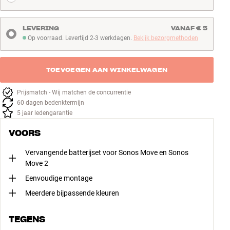
LEVERING
VANAF € 5
Op voorraad. Levertijd 2-3 werkdagen.
Bekijk bezorgmethoden
Op voorraad. Levertijd 2-3 werkdagen
TOEVOEGEN AAN WINKELWAGEN
Prijsmatch - Wij matchen de concurrentie
60 dagen bedenktermijn
5 jaar ledengarantie
VOORS
Vervangende batterijset voor Sonos Move en Sonos
Move 2
Eenvoudige montage
Meerdere bijpassende kleuren
TEGENS