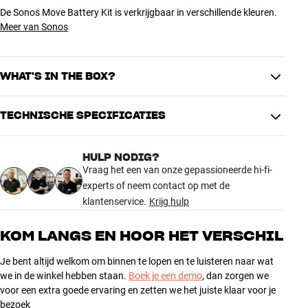
De Sonos Move Battery Kit is verkrijgbaar in verschillende kleuren.
Meer van Sonos
WHAT'S IN THE BOX?
TECHNISCHE SPECIFICATIES
Batterij
Gereedschap
HULP NODIG?
Montagehandleiding
AFMETINGEN EN DESIGN
Vraag het een van onze gepassioneerde hi-fi-
Kleur
Wit
experts of neem contact op met de
Gewicht (kg)
0,32
klantenservice.
Krijg hulp
Gewicht verpakking (kg)
0,65
23,8 x 5,1 x 16,3 cm (breedte x
KOM LANGS EN HOOR HET VERSCHIL
Afmetingen (verpakking)
hoogte x diepte)
Je bent altijd welkom om binnen te lopen en te luisteren naar wat
we in de winkel hebben staan.
Boek je een demo
, dan zorgen we
ALGEMENE KARAKTERISTIEKEN
voor een extra goede ervaring en zetten we het juiste klaar voor je
Vervangende batterijkit voor Sonos Move, Sonos Move 2
bezoek