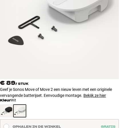
Accessoires
INSPIRATIE
MERKEN
NIEUW
AANBIEDINGEN
Winkels
€ 89
Klantenservice
/
STUK
Geef je Sonos Move of Move 2 een nieuw leven met een originele
Inloggen
vervangende batterijset. Eenvoudige montage.
Bekijk ze hier
Klantenservice
Kleur
Wit
Bouw met geluid
OPHALEN IN DE WINKEL
GRATIS