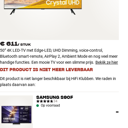
Accessoires
INSPIRATIE
MERKEN
€ 611
/
STUK
NIEUW
50” 4K LED-TV met Edge-LED, UHD Dimming, voice-control,
Bluetooth smart-remote, AirPlay 2, Ambient Mode en nog veel meer
AANBIEDINGEN
handige functies. Een mooie TV voor een slimme prijs.
Bekijk ze hier
DIT PRODUCT IS NIET MEER LEVERBAAR
Winkels
Dit product is niet langer beschikbaar bij HiFi Klubben. We raden in
Klantenservice
plaats daarvan aan:
Inloggen
Klantenservice
SAMSUNG S90F
Bouw met geluid
34
Op voorraad
-