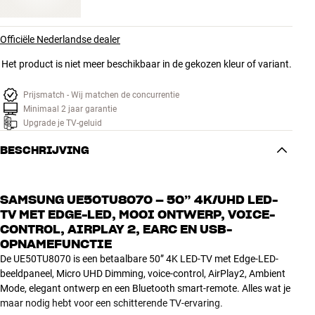
Officiële Nederlandse dealer
Het product is niet meer beschikbaar in de gekozen kleur of variant.
Prijsmatch - Wij matchen de concurrentie
Minimaal 2 jaar garantie
Upgrade je TV-geluid
BESCHRIJVING
SAMSUNG UE50TU8070 – 50” 4K/UHD LED-
TV MET EDGE-LED, MOOI ONTWERP, VOICE-
CONTROL, AIRPLAY 2, EARC EN USB-
OPNAMEFUNCTIE
De UE50TU8070 is een betaalbare 50” 4K LED-TV met Edge-LED-
beeldpaneel, Micro UHD Dimming, voice-control, AirPlay2, Ambient
Mode, elegant ontwerp en een Bluetooth smart-remote. Alles wat je
maar nodig hebt voor een schitterende TV-ervaring.