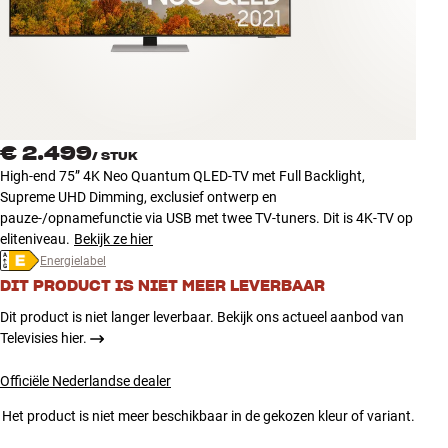
Accessoires
INSPIRATIE
MERKEN
€ 2.499
/
STUK
NIEUW
High-end 75” 4K Neo Quantum QLED-TV met Full Backlight,
Supreme UHD Dimming, exclusief ontwerp en
AANBIEDINGEN
pauze-/opnamefunctie via USB met twee TV-tuners. Dit is 4K-TV op
eliteniveau.
Bekijk ze hier
Energielabel
Winkels
DIT PRODUCT IS NIET MEER LEVERBAAR
Klantenservice
Inloggen
Dit product is niet langer leverbaar. Bekijk ons actueel aanbod van
Klantenservice
Televisies hier.
Bouw met geluid
Officiële Nederlandse dealer
Het product is niet meer beschikbaar in de gekozen kleur of variant.