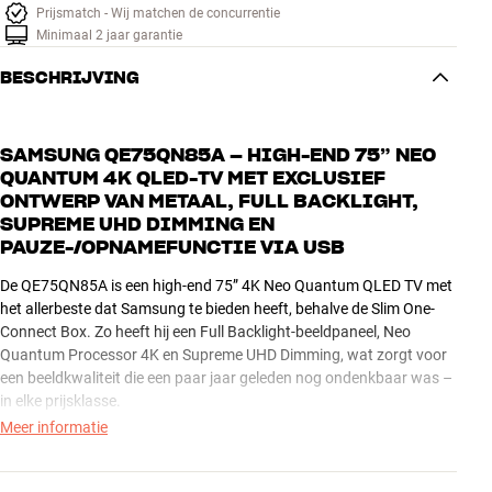
Prijsmatch - Wij matchen de concurrentie
Minimaal 2 jaar garantie
BESCHRIJVING
SAMSUNG QE75QN85A – HIGH-END 75” NEO
QUANTUM 4K QLED-TV MET EXCLUSIEF
ONTWERP VAN METAAL, FULL BACKLIGHT,
SUPREME UHD DIMMING EN
PAUZE-/OPNAMEFUNCTIE VIA USB
De QE75QN85A is een high-end 75” 4K Neo Quantum QLED TV met
het allerbeste dat Samsung te bieden heeft, behalve de Slim One-
Connect Box. Zo heeft hij een Full Backlight-beeldpaneel, Neo
Quantum Processor 4K en Supreme UHD Dimming, wat zorgt voor
een beeldkwaliteit die een paar jaar geleden nog ondenkbaar was –
in elke prijsklasse.
Meer informatie
Met het Slim Fit-ophangsysteem (apart verkrijgbaar) kun je deze TV
direct tegen de muur hangen, net als een schilderij. Een detail dat