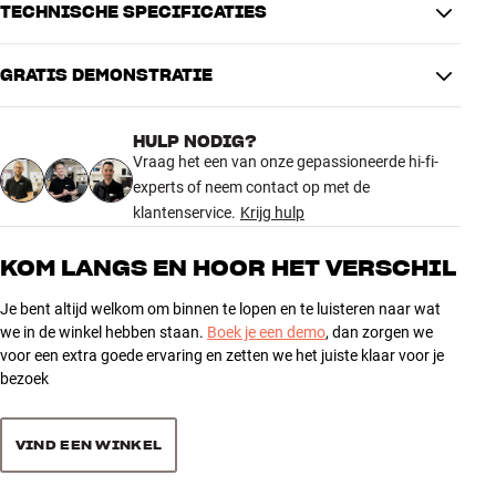
deze fantastische TV de spreekwoordelijke kroon op je interieur
TECHNISCHE SPECIFICATIES
maakt. En met eARC kun je ongecomprimeerd surroundgeluid,
inclusief Dolby Atmos, doorsturen via de aangesloten HDMI-kabel.
GRATIS DEMONSTRATIE
Bijvoorbeeld naar een geschikte soundbar die de Atmos-informatie
IMAGE
als een extra hoogtedimensie weergeeft. Zo krijg je nóg beter geluid
Game mode
Ja
uit de TV.
HULP NODIG?
Full / edge backlight
Full Backlight
Vraag het een van onze gepassioneerde hi-fi-
En je kunt alles aansturen met je stem dankzij Google Assistant /
experts of neem contact op met de
Amazon Alexa en een aparte smart-luidspreker of smartphone.
PRODUCTINFORMATIE
klantenservice.
Krijg hulp
Technologieën
Alexa, Google Assistant
De QE75QN85A is verkrijgbaar in Eclipse Silver. Inclusief Eco Smart
Spotify, Tidal, Soundcloud,
KOM LANGS EN HOOR HET VERSCHIL
Control (Bluetooth) met zonnecellen, en opladen via USB. Als je
Qobuz, Apple Music, Deezer,
toch liever een traditionele IR-afstandsbediening met druktoetsen
Netflix, HBO, Youtube , Tunein,
Je bent altijd welkom om binnen te lopen en te luisteren naar wat
Streamingdiensten
wilt, kun je deze bijkopen (TM1240A).
Videoland, Amazon Prime Video,
we in de winkel hebben staan.
Boek je een demo
, dan zorgen we
NLziet, Film1, Ziggo Movies &
voor een extra goede ervaring en zetten we het juiste klaar voor je
Meer informatie volgt.
Series XL
bezoek
Meer van Samsung
Stembediening
Via externe smart luidspreker
VIND EEN WINKEL
SMART TV
USB Recording
Ja