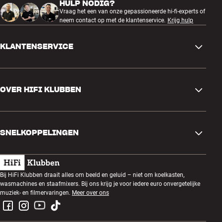
HULP NODIG?
Breedte verpakking (cm)
21,4
Vraag het een van onze gepassioneerde hi-fi-experts of
Beeldformaat
94"
neem contact op met de klantenservice.
Krijg hulp
ENERGIE
KLANTENSERVICE
Energieverbruik stand-by (watt)
0.5 watt
Contactgegevens
WHAT'S IN THE BOX?
OVER HIFI KLUBBEN
Inclusief muurbeugel
Nee
Vragen en antwoorden
Ruilen en retourneren
Winkel zoeken
Bestelling herroepen
SNELKOPPELINGEN
Over ons
Levering
Klantenclub
Cadeaubonnen
Algemene voorwaarden
Luisteravond
Bij HiFi Klubben draait alles om beeld en geluid – niet om koelkasten,
Bouwen met geluid
wasmachines en staafmixers. Bij ons krijg je voor iedere euro onvergetelijke
Privacybeleid
Prijsvragen
muziek- en filmervaringen.
Meer over ons
Montage en installatie
Werken bij HiFi Klubben
Huur een SOUNDBOKS