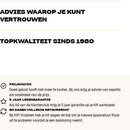
ADVIES WAAROP JE KUNT
AANSLUITINGEN
VERTROUWEN
Audio-uitgang
HDMI, Optisch
Audio-ingang
HDMI
Onze medewerkers zijn echte liefhebbers die de producten door en
CI-sleuf, Ethernet, Antenne, 12V-
Ingang (overig)
door kennen en gepassioneerd zijn over goed geluid – voor zowel
trigger, USB-A
TOPKWALITEIT SINDS 1980
muziek als home cinema. Vertel ons wat je zoekt, dan vinden we
Video-ingang
HDMI
samen de perfecte oplossing voor jouw wensen en budget
Alle producten van HiFi Klubben voor muziek, home cinema en tv
zijn zorgvuldig geselecteerd en gebouwd om jarenlang mee te gaan.
AFMETINGEN EN DESIGN
Goed voor je portemonnee én het milieu.
BOEK EEN EXPERT
VESA
400x400
Gewicht incl. tafelstandaard
40,9 kg
Afmetingen TV incl. stand
167 cm x 101,9 cm x 31,7 cm
PRIJSMATCH
(BxHxD)
Goed geluid hoeft niet meer te kosten. Bij ons krijg je advies van experts
Kleur
Zwart
als onderdeel van de prijs.
5 JAAR LEDENGARANTIE
Kleur
75"
Als lid van de klantenclub krijg je 5 jaar garantie op je hifi aankopen.
Gewicht (kg)
40,9
60 DAGEN VOLLEDIG RETOURRECHT
Hoogte verpakking (cm)
112,3
Bij HiFi Klubben heb je 60 dagen de tijd om je nieuwe apparatuur thuis
Lengte verpakking (cm)
190,2
uit te proberen voordat je een beslissing neemt.
Gewicht verpakking (kg)
51,8