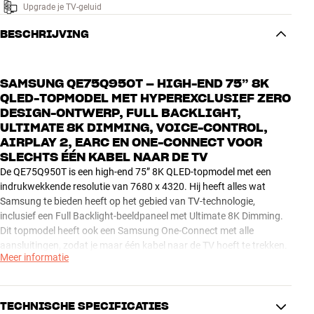
Upgrade je TV-geluid
BESCHRIJVING
SAMSUNG QE75Q950T – HIGH-END 75” 8K
QLED-TOPMODEL MET HYPEREXCLUSIEF ZERO
DESIGN-ONTWERP, FULL BACKLIGHT,
ULTIMATE 8K DIMMING, VOICE-CONTROL,
AIRPLAY 2, EARC EN ONE-CONNECT VOOR
SLECHTS ÉÉN KABEL NAAR DE TV
De QE75Q950T is een high-end 75” 8K QLED-topmodel met een
indrukwekkende resolutie van 7680 x 4320. Hij heeft alles wat
Samsung te bieden heeft op het gebied van TV-technologie,
inclusief een Full Backlight-beeldpaneel met Ultimate 8K Dimming.
Dit topmodel heeft ook een Samsung One-Connect met alle
aansluitingen, zodat je maar één kabel naar de TV hoeft te trekken.
Meer informatie
De metalen rand rondom het scherm is slechts 2 mm dik, zodat het
beeld vrijwel de hele voorkant bedekt (Zero Design). Het Ultra Black-
scherm met anti-schittering is verbazingwekkend effectief, ook
TECHNISCHE SPECIFICATIES