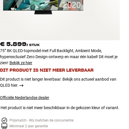
Accessoires
INSPIRATIE
MERKEN
€ 5.899
/
STUK
NIEUW
75” 8K QLED-topmodel met Full Backlight, Ambient Mode,
hyperexclusief Zero Design-ontwerp en maar één kabel! Dit moet je
AANBIEDINGEN
zien!
Bekijk ze hier
DIT PRODUCT IS NIET MEER LEVERBAAR
Winkels
Dit product is niet langer leverbaar. Bekijk ons actueel aanbod van
Klantenservice
QLED hier.
Inloggen
Klantenservice
Officiële Nederlandse dealer
Bouw met geluid
Het product is niet meer beschikbaar in de gekozen kleur of variant.
Prijsmatch - Wij matchen de concurrentie
Minimaal 2 jaar garantie