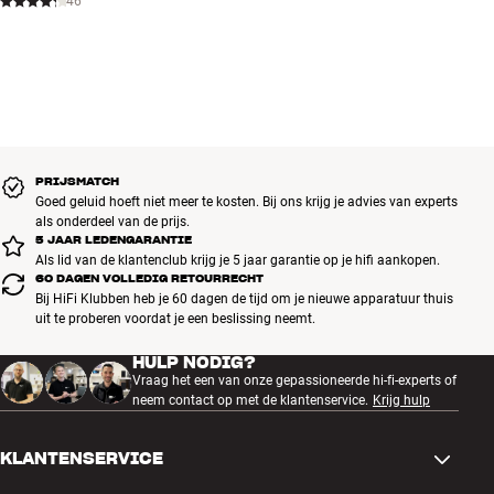
46
en Siri)
Inclusief oplaad-/transportetui, USB-C-oplaadkabel en oordopjes
van siliconen en
PRIJSMATCH
Goed geluid hoeft niet meer te kosten. Bij ons krijg je advies van experts
als onderdeel van de prijs.
5 JAAR LEDENGARANTIE
Als lid van de klantenclub krijg je 5 jaar garantie op je hifi aankopen.
60 DAGEN VOLLEDIG RETOURRECHT
Bij HiFi Klubben heb je 60 dagen de tijd om je nieuwe apparatuur thuis
uit te proberen voordat je een beslissing neemt.
HULP NODIG?
Vraag het een van onze gepassioneerde hi-fi-experts of
neem contact op met de klantenservice.
Krijg hulp
KLANTENSERVICE