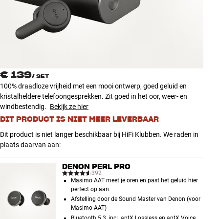
Accessoires
INSPIRATIE
MERKEN
€ 139
/
SET
NIEUW
100% draadloze vrijheid met een mooi ontwerp, goed geluid en
kristalheldere telefoongesprekken. Zit goed in het oor, weer- en
AANBIEDINGEN
windbestendig.
Bekijk ze hier
DIT PRODUCT IS NIET MEER LEVERBAAR
Winkels
Dit product is niet langer beschikbaar bij HiFi Klubben. We raden in
Klantenservice
plaats daarvan aan:
Inloggen
Klantenservice
DENON PERL PRO
Bouw met geluid
392
Masimo AAT meet je oren en past het geluid hier
perfect op aan
Afstelling door de Sound Master van Denon (voor
Masimo AAT)
Bluetooth 5.3, incl. aptX Lossless en aptX Voice