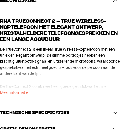
BESCHRIJVING
RHA TRUECONNECT 2 – TRUE WIRELESS-
KOPTELEFOON MET ELEGANT ONTWERP,
KRISTALHELDERE TELEFOONGESPREKKEN EN
EEN LANGE ACCUDUUR
De TrueConnect 2 is een in-ear True Wireless-koptelefoon met een
uniek en elegant ontwerp. De slimme oordopjes hebben een
krachtig Bluetooth-signaal en uitstekende microfoons, waardoor de
gesprekskwaliteit echt heel goed is – ook voor de persoon aan de
andere kant van de lijn.
De TrueConnect 2 combineert een goede geluidskwaliteit met
maximale draadloze vrijheid. Hij zit heel discreet in je oren, is zweet-
Meer informatie
en spatwaterbestendig en gaat heel lang mee. Het geluid is helder
en dynamisch met een goede bas en je kunt alle basisfuncties
bedienen met de touchknoppen aan de zijkant van de oordopjes of
TECHNISCHE SPECIFICATIES
met voice-control. Als je de juiste oordopjes hebt gekozen, sluit hij
achtergrondgeluiden goed af, zodat je ook van je muziek kunt
GRATIS DEMONSTRATIE
genieten in de trein of op andere plekken met veel omgevingsgeluid.