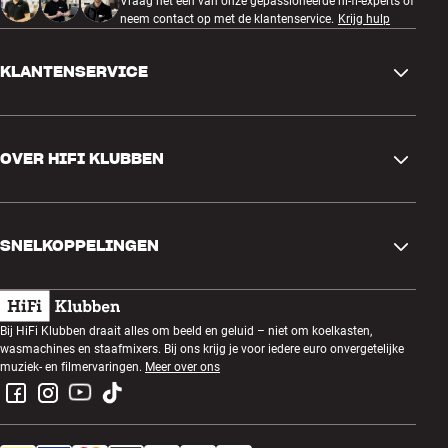
Vraag het een van onze gepassioneerde hi-fi-experts of
neem contact op met de klantenservice.
Krijg hulp
KLANTENSERVICE
Contactgegevens
OVER HIFI KLUBBEN
Vragen en antwoorden
Ruilen en retourneren
Winkel zoeken
Bestelling herroepen
SNELKOPPELINGEN
Over ons
Levering
Klantenclub
Cadeaubonnen
Algemene voorwaarden
Luisteravond
Bij HiFi Klubben draait alles om beeld en geluid – niet om koelkasten,
Bouwen met geluid
wasmachines en staafmixers. Bij ons krijg je voor iedere euro onvergetelijke
Privacybeleid
Prijsvragen
muziek- en filmervaringen.
Meer over ons
Montage en installatie
Werken bij HiFi Klubben
Huur een SOUNDBOKS