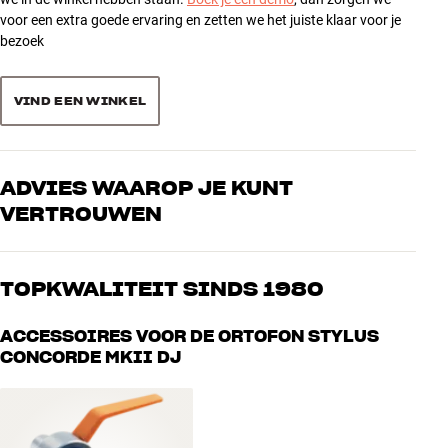
voor een extra goede ervaring en zetten we het juiste klaar voor je
bezoek
VIND EEN WINKEL
ADVIES WAAROP JE KUNT
VERTROUWEN
Onze medewerkers zijn echte liefhebbers die de producten door en
door kennen en gepassioneerd zijn over goed geluid – voor zowel
TOPKWALITEIT SINDS 1980
muziek als home cinema. Vertel ons wat je zoekt, dan vinden we
samen de perfecte oplossing voor jouw wensen en budget
Alle producten van HiFi Klubben voor muziek, home cinema en tv
ACCESSOIRES VOOR DE ORTOFON STYLUS
zijn zorgvuldig geselecteerd en gebouwd om jarenlang mee te gaan.
CONCORDE MKII DJ
Goed voor je portemonnee én het milieu.
BOEK EEN EXPERT