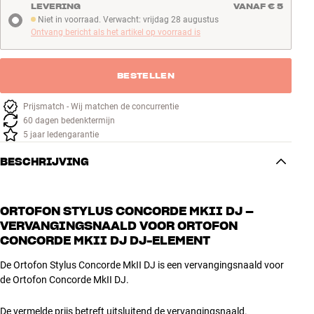
LEVERING
VANAF € 5
Niet in voorraad. Verwacht: vrijdag 28 augustus
Niet in voorraad. Verwacht: vrijdag 28 augustus
Ontvang bericht als het artikel op voorraad is
BESTELLEN
Prijsmatch - Wij matchen de concurrentie
60 dagen bedenktermijn
5 jaar ledengarantie
BESCHRIJVING
ORTOFON STYLUS CONCORDE MKII DJ –
VERVANGINGSNAALD VOOR ORTOFON
CONCORDE MKII DJ DJ-ELEMENT
De Ortofon Stylus Concorde MkII DJ is een vervangingsnaald voor
de Ortofon Concorde MkII DJ.
De vermelde prijs betreft uitsluitend de vervangingsnaald.