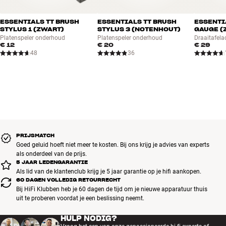
ESSENTIALS TT BRUSH
ESSENTIALS TT BRUSH
ESSENTI
STYLUS 1 (ZWART)
STYLUS 3 (NOTENHOUT)
GAUGE (
Platenspeler onderhoud
Platenspeler onderhoud
Draaitafela
€ 12
€ 20
€ 29
48
36
PRIJSMATCH
Goed geluid hoeft niet meer te kosten. Bij ons krijg je advies van experts
als onderdeel van de prijs.
5 JAAR LEDENGARANTIE
Als lid van de klantenclub krijg je 5 jaar garantie op je hifi aankopen.
60 DAGEN VOLLEDIG RETOURRECHT
Bij HiFi Klubben heb je 60 dagen de tijd om je nieuwe apparatuur thuis
uit te proberen voordat je een beslissing neemt.
HULP NODIG?