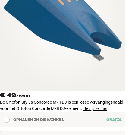
Accessoires
INSPIRATIE
MERKEN
NIEUW
AANBIEDINGEN
Winkels
Klantenservice
€ 49
Inloggen
/
STUK
Klantenservice
De Ortofon Stylus Concorde MkII DJ is een losse vervangingsnaald
Bouw met geluid
voor het Ortofon Concorde MkII DJ-element.
Bekijk ze hier
OPHALEN IN DE WINKEL
GRATIS