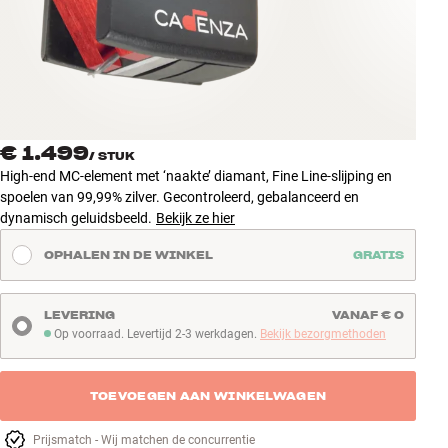
Accessoires
INSPIRATIE
MERKEN
€ 1.499
/
STUK
NIEUW
High-end MC-element met ‘naakte’ diamant, Fine Line-slijping en
spoelen van 99,99% zilver. Gecontroleerd, gebalanceerd en
AANBIEDINGEN
dynamisch geluidsbeeld.
Bekijk ze hier
OPHALEN IN DE WINKEL
GRATIS
Winkels
Klantenservice
Inloggen
LEVERING
VANAF € 0
Klantenservice
Op voorraad. Levertijd 2-3 werkdagen.
Bekijk bezorgmethoden
Op voorraad. Levertijd 2-3 werkdagen
Bouw met geluid
TOEVOEGEN AAN WINKELWAGEN
Prijsmatch - Wij matchen de concurrentie