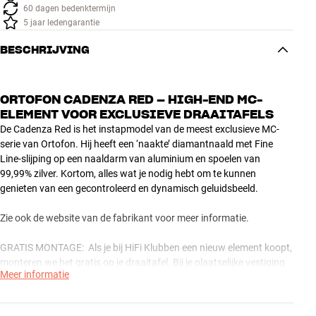
60 dagen bedenktermijn
5 jaar ledengarantie
BESCHRIJVING
ORTOFON CADENZA RED – HIGH-END MC-
ELEMENT VOOR EXCLUSIEVE DRAAITAFELS
De Cadenza Red is het instapmodel van de meest exclusieve MC-
serie van Ortofon. Hij heeft een ‘naakte’ diamantnaald met Fine
Line-slijping op een naaldarm van aluminium en spoelen van
99,99% zilver. Kortom, alles wat je nodig hebt om te kunnen
genieten van een gecontroleerd en dynamisch geluidsbeeld.
Zie ook de website van de fabrikant voor meer informatie.
GRATIS MONTAGE: Als je bij HiFi Klubben een nieuw element koopt,
monteren we het gratis op je draaitafel. Bij je plaatselijke vestiging
Meer informatie
van HiFi Klubben kunnen ze je er meer over vertellen.
Let op: HiFi Klubben levert ook andere producten van Ortofon.