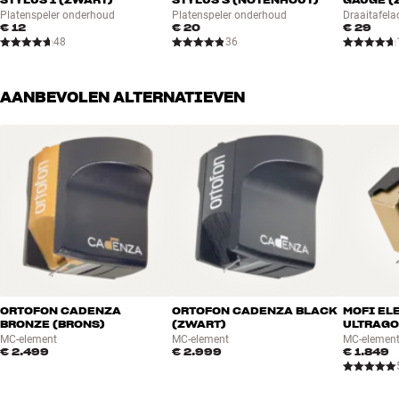
Platenspeler onderhoud
Platenspeler onderhoud
Draaitafela
€ 12
€ 20
€ 29
48
36
AANBEVOLEN ALTERNATIEVEN
ORTOFON CADENZA
ORTOFON CADENZA BLACK
MOFI EL
BRONZE (BRONS)
(ZWART)
ULTRAGO
MC-element
MC-element
MC-elemen
€ 2.499
€ 2.999
€ 1.849