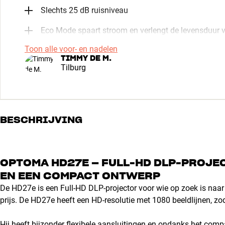
Slechts 25 dB ruisniveau
Eco Mode spaart stroom en verlengt de levensduur 
Toon alle voor- en nadelen
TIMMY DE M.
Tilburg
BESCHRIJVING
OPTOMA HD27E – FULL-HD DLP-PROJE
EN EEN COMPACT ONTWERP
De HD27e is een Full-HD DLP-projector voor wie op zoek is naa
prijs. De HD27e heeft een HD-resolutie met 1080 beeldlijnen, zo
Hij heeft bijzonder flexibele aansluitingen en ondanks het compa