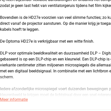
zodat je geen last hebt van ventilatorgeruis tijdens het film kijke
Bovendien is de HD27e voorzien van veel slimme functies; zo 
direct vanaf de projector aansturen. Op die manier krijg je toega
kabels hoeft te leggen.
De Optoma HD27e is verkrijgbaar met een witte finish.
DLP voor optimale beeldkwaliteit en duurzaamheid DLP – Digital
gebaseerd is op een DLP-chip en een kleurwiel. Een DLP-chip is
vierkante centimeter zitten miljoenen microspiegels die allema
met een digitaal beeldsignaal. In combinatie met een lichtbron en
scherm.
Iedere afzonderlijke microspiegel voert duizenden bewegingen p
kleurenbeeld te krijgen moet de lichtstraal door een snel roteren
Meer informatie
in rood, groen en blauw voordat het de chip raakt. Zo kan een si
produceren. En omdat de spiegels het licht ook voor 100% kunne