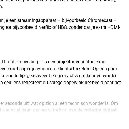
n.
kun je een streamingapparaat – bijvoorbeeld Chromecast –
ng tot bijvoorbeeld Netflix of HBO, zonder dat je extra HDMI-
 Light Processing – is een projectortechnologie die
 een soort supergeavanceerde lichtschakelaar. Op een paar
al afzonderlijk geactiveerd en gedeactiveerd kunnen worden
 een lens reflecteert dit spiegeloppervlak het beeld naar het
er seconde uit, wat op zich al een technisch wonder is. Om
d kleurwiel gaan dat het witte licht van de projector opdeelt
ngle-chip DLP-projector 16,7 miljoen kleuren of meer
n afsluiten, kan een DLP-projector ook zuiver zwart