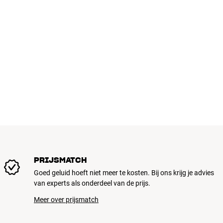
Composiet : Nee
DLP chip : Texas Instruments
Stroomverbruik : 295 watt max / <0,5 watt stand-by
HDMI : 2 (v1.4a met 3D + MHL)
Lamp garantie : 2 jaar / 2000 uur
Helderheid (Lumen) : 3400 ANSI Lumen
Resolutie : Tot 1920 x 1080
Scart/RGB : Nee
Technologie : DLP met 3D
VGA : Nee
Full-HD (1080p) met 3D-ondersteuning
16:9 widescreen, compatibel met 4:3
Nederlandstalig menusysteem
Contrastverhouding: 25.000:1
PRIJSMATCH
Beeldformaat: 28-301” diagonaal (16:9)
Goed geluid hoeft niet meer te kosten. Bij ons krijg je advies
Throw Ratio: 1,47-1,62
van experts als onderdeel van de prijs.
Projectieafstand: 1-9,8 meter
Zoom: 1,1x handmatig
Meer over prijsmatch
Videoformaten: PAL, SECAM, NTSC, HD (1080p24/50/60, 1080i50/60, 
Game Mode