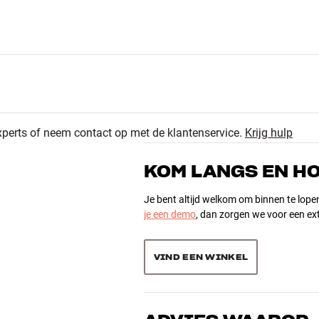
projectoren die, in het beste geval, donkergrijs laten zien.
urzaamheid. Als de lamp van een DLP-projector na urenlang
 perfect beeld – dit in tegenstelling tot LCD-projectoren
 LCD-paneel.
 gaat niet eeuwig mee, en verschillende fabrikanten geven op
t het duidelijk moet zijn of de lamp onder de garantie valt
xperts of neem contact op met de klantenservice.
Krijg hulp
de projectorlamp (maximaal 2000 uur) – nog een goede reden
KOM LANGS EN H
ogte x diepte)
Je bent altijd welkom om binnen te lope
je een demo
, dan zorgen we voor een ext
VIND EEN WINKEL