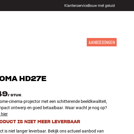
Klantenservice
Bouw met geluid
WINKELS
INLOGGEN
WINKELWAGEN
INSPIRATIE
MERKEN
NIEUW
AANBIEDINGEN
TOMA
HD27E
49
/
STUK
ome-cinema-projector met een schitterende beeldkwaliteit,
pact ontwerp en goed betaalbaar. Waar wacht je nog op?
 hier
RODUCT IS NIET MEER LEVERBAAR
ct is niet langer leverbaar. Bekijk ons actueel aanbod van