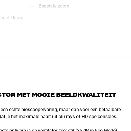
Beperkte zoom
van de lamp
CTOR MET MOOIE BEELDKWALITEIT
r een echte bioscoopervaring, maar dan voor een betaalbare
dat je het maximale haalt uit blu-rays of HD-spelconsoles.
cte ontwerp is de ventilator zeer stil (26 dB in Eco Mode),