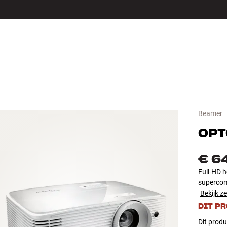
LS
ACCESSOIRES
Beamer
OP
€ 6
Full-HD h
supercom
Bekijk ze
DIT P
Dit produ