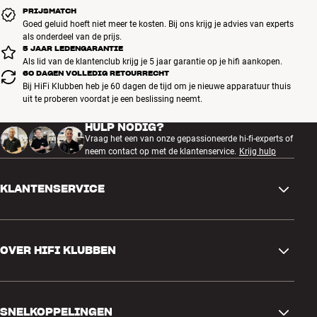
PRIJSMATCH
Goed geluid hoeft niet meer te kosten. Bij ons krijg je advies van experts
als onderdeel van de prijs.
5 JAAR LEDENGARANTIE
Als lid van de klantenclub krijg je 5 jaar garantie op je hifi aankopen.
60 DAGEN VOLLEDIG RETOURRECHT
Bij HiFi Klubben heb je 60 dagen de tijd om je nieuwe apparatuur thuis
uit te proberen voordat je een beslissing neemt.
HULP NODIG?
Vraag het een van onze gepassioneerde hi-fi-experts of
neem contact op met de klantenservice.
Krijg hulp
KLANTENSERVICE
Contactgegevens
OVER HIFI KLUBBEN
Vragen en antwoorden
Ruilen en retourneren
Winkel zoeken
Bestelling herroepen
SNELKOPPELINGEN