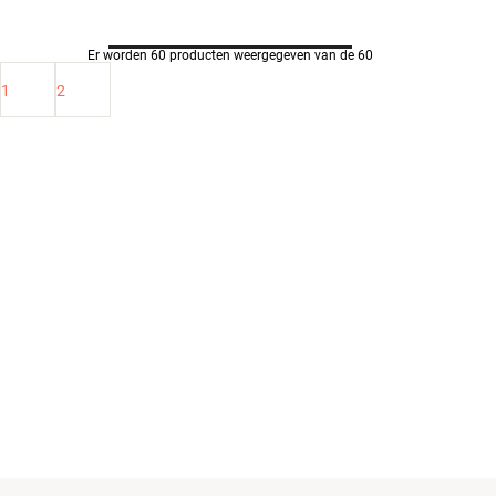
Accessoires
Er worden 60 producten weergegeven van de 60
INSPIRATIE
1
2
MERKEN
NIEUW
AANBIEDINGEN
Winkels
Klantenservice
Inloggen
Klantenservice
Bouw met geluid