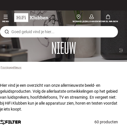
Skip to content
Hi-fi
MENU
WINKELS
INLOGGEN
WINKELWAGEN
Luidsprekers
NIEUW
Platenspeler
Koptelefoons
Frontpage
Nieuw
›
Surround
Hier vind je een overzicht van onze allernieuwste beeld- en
Tv
geluidsproducten. Volg de allerlaatste ontwikkelingen op het gebied
van luidsprekers, hoofdtelefoons, TV en streaming. En vergeet niet:
bij HiFi Klubben kun je alle apparatuur zien, horen en testen voordat
Systeem
je iets koopt.
Kabels
FILTER
60 producten