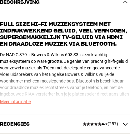
BESCHRIJVING
FULL SIZE HI-FI MUZIEKSYSTEEM MET
INDRUKWEKKEND GELUID, VEEL VERMOGEN,
SUPERGEMAKKELIJK TV-GELUID VIA HDMI
EN DRAADLOZE MUZIEK VIA BLUETOOTH.
De NAD C 379 + Bowers & Wilkins 603 S3 is een krachtig
muzieksysteem op ware grootte. Je geniet van prachtig hi-fi-geluid
voor zowel muziek als TV, en met de elegante en geavanceerde
vloerluidsprekers van het Engelse Bowers & Wilkins vul je de
woonkamer met een meeslepende bas. Bluetooth is beschikbaar
voor draadloze muziek rechtstreeks vanaf je telefoon, en met de
ingebouwde RIAA-versterker kun je je platenspeler direct aansluiten
op het systeem.
Meer informatie
Sluit het TV-geluid aan via HDMI en bedien het volume met je
bestaande TV-afstandsbediening. Het systeem schakelt
RECENSIES
(
257
)
4.7
automatisch in en uit met de TV, zodat je je geen zorgen hoeft te
maken over de stroomrekening terwijl je van films en series met