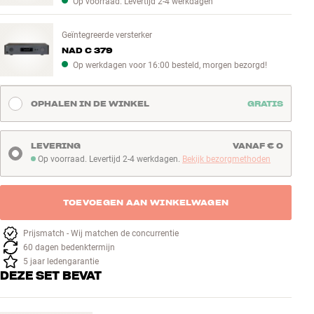
Op voorraad. Levertijd 2-4 werkdagen
Geïntegreerde versterker
NAD C 379
Op werkdagen voor 16:00 besteld, morgen bezorgd!
OPHALEN IN DE WINKEL
GRATIS
LEVERING
VANAF € 0
Op voorraad. Levertijd 2-4 werkdagen.
Bekijk bezorgmethoden
Op voorraad. Levertijd 2-4 werkdagen
TOEVOEGEN AAN WINKELWAGEN
Prijsmatch - Wij matchen de concurrentie
60 dagen bedenktermijn
5 jaar ledengarantie
DEZE SET BEVAT