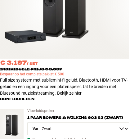
Accessoires
INSPIRATIE
MERKEN
NIEUW
€ 3.197
/
SET
AANBIEDINGEN
INDIVIDUELE PRIJS € 3.697
Bespaar op het complete pakket € 500
Full size systeem met subliem hi-fi-geluid, Bluetooth, HDMI voor TV-
Winkels
geluid en een ingang voor een platenspeler. Uit te breiden met
Klantenservice
Bluesound muziekstreaming.
Bekijk ze hier
Inloggen
CONFIGUREREN
Klantenservice
Bouw met geluid
Vloerluidspreker
1 PAAR BOWERS & WILKINS 603 S3 (ZWART)
Variant