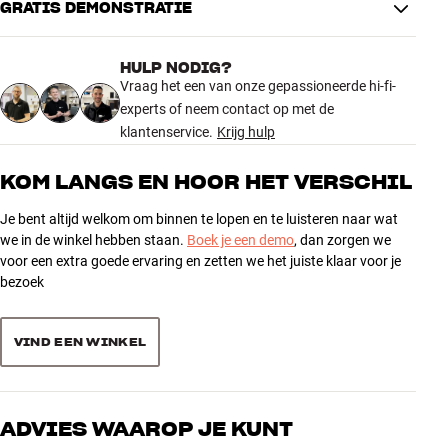
goed geluid geniet.
GRATIS DEMONSTRATIE
4.7
Het systeem kan worden uitgebreid met de geniale MDC2-modules
HULP NODIG?
van NAD (apart verkrijgbaar), waarmee je Bluesound multiroom
257 recensies
Vraag het een van onze gepassioneerde hi-fi-
muziekstreaming, inclusief Dirac-ruimtecorrectie en tweerichtings-
experts of neem contact op met de
Bluetooth-functionaliteit, kunt toevoegen. Een unieke en briljante
NAD-functie.
klantenservice.
Krijg hulp
5
213
4
Lees meer over de afzonderlijke producten op onze productpagina's
30
KOM LANGS EN HOOR HET VERSCHIL
of bezoek een HiFi Klubben winkel bij jou in de buurt. Wij staan altijd
3
9
klaar om je te helpen.
Je bent altijd welkom om binnen te lopen en te luisteren naar wat
2
1
we in de winkel hebben staan.
Boek je een demo
, dan zorgen we
voor een extra goede ervaring en zetten we het juiste klaar voor je
1
DE STEREO-INSTALLATIE – DE ULTIEME HI-FI-ERVARING
4
bezoek
Een stereo-installatie is de perfecte keuze voor wie een optimale
muziekervaring belangrijk vindt. Een goed hi-fi-systeem biedt je
Sorteer producten op
kwaliteitsgeluid voor elke euro, zowel voor muziek als TV-geluid, en
VIND EEN WINKEL
kan op lange termijn een slimme investering zijn. Goede hi-fi-
luidsprekers gaan namelijk decennialang mee, en vaak kun je
eenvoudig meegaan met nieuwe technologieën door een kleine
module aan het systeem toe te voegen. Dit is goed voor zowel het
ADVIES WAAROP JE KUNT
milieu als je portemonnee.